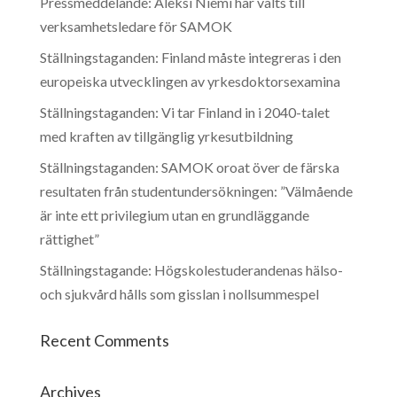
Pressmeddelande: Aleksi Niemi har valts till
verksamhetsledare för SAMOK
Ställningstaganden: Finland måste integreras i den
europeiska utvecklingen av yrkesdoktorsexamina
Ställningstaganden: Vi tar Finland in i 2040-talet
med kraften av tillgänglig yrkesutbildning
Ställningstaganden: SAMOK oroat över de färska
resultaten från studentundersökningen: ”Välmående
är inte ett privilegium utan en grundläggande
rättighet”
Ställningstagande: Högskolestuderandenas hälso-
och sjukvård hålls som gisslan i nollsummespel
Recent Comments
Archives