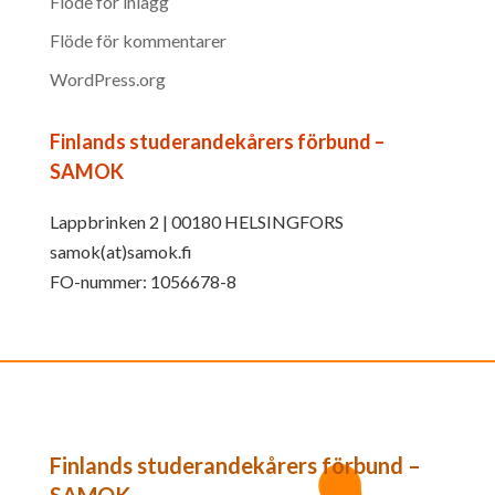
Flöde för inlägg
Flöde för kommentarer
WordPress.org
Finlands studerandekårers förbund –
SAMOK
Lappbrinken 2 | 00180 HELSINGFORS
samok(at)samok.fi
FO-nummer: 1056678-8
Finlands studerandekårers förbund –