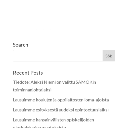
Search
Recent Posts
Tiedote: Aleksi Niemi on valittu SAMOKin
toiminnanjohtajaksi
Lausuimme koulujen ja oppilaitosten loma-ajoista
Lausuimme esityksestä uudeksi opintoetuuslaiksi
Lausuimme kansainvälisten opiskelijoiden
oleskelulupien muutoksista