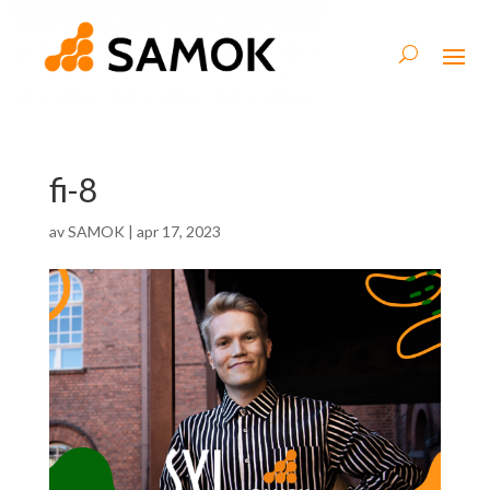
fi-8
av
SAMOK
|
apr 17, 2023