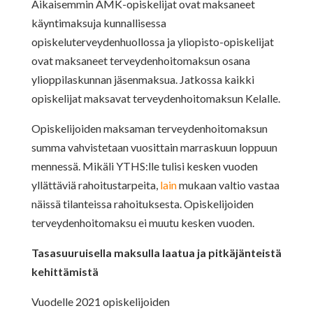
Aikaisemmin AMK-opiskelijat ovat maksaneet
käyntimaksuja kunnallisessa
opiskeluterveydenhuollossa ja yliopisto-opiskelijat
ovat maksaneet terveydenhoitomaksun osana
ylioppilaskunnan jäsenmaksua. Jatkossa kaikki
opiskelijat maksavat terveydenhoitomaksun Kelalle.
Opiskelijoiden maksaman terveydenhoitomaksun
summa vahvistetaan vuosittain marraskuun loppuun
mennessä. Mikäli YTHS:lle tulisi kesken vuoden
yllättäviä rahoitustarpeita,
lain
mukaan valtio vastaa
näissä tilanteissa rahoituksesta. Opiskelijoiden
terveydenhoitomaksu ei muutu kesken vuoden.
Tasasuuruisella maksulla laatua ja pitkäjänteistä
kehittämistä
Vuodelle 2021 opiskelijoiden