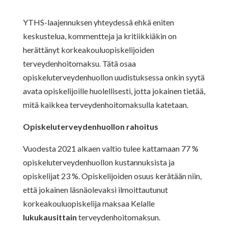
YTHS-laajennuksen yhteydessä ehkä eniten
keskustelua, kommentteja ja kritiikkiäkin on
herättänyt korkeakouluopiskelijoiden
terveydenhoitomaksu. Tätä osaa
opiskeluterveydenhuollon uudistuksessa onkin syytä
avata opiskelijoille huolellisesti, jotta jokainen tietää,
mitä kaikkea terveydenhoitomaksulla katetaan.
Opiskeluterveydenhuollon rahoitus
Vuodesta 2021 alkaen valtio tulee kattamaan 77 %
opiskeluterveydenhuollon kustannuksista ja
opiskelijat 23 %. Opiskelijoiden osuus kerätään niin,
että jokainen läsnäolevaksi ilmoittautunut
korkeakouluopiskelija maksaa Kelalle
lukukausittain
terveydenhoitomaksun.