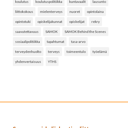
koulutus
koulutuspolitiikka
kuntavaalit
lausunto
liittokokous
mielenterveys
nuoret
opintolaina
opintotuki
opiskelijakunnat
opiskelijat
rekry
saavutettavuus
SAMOK
SAMOK Behind the Scenes
sosiaalipolitiikka
tapahtumat
tasa-arvo
terveydenhuolto
terveys
toimeentulo
työelämä
yhdenvertaisuus
YTHS