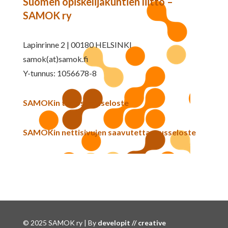
Suomen opiskelijakuntien liitto –
SAMOK ry
Lapinrinne 2 | 00180 HELSINKI
samok(at)samok.fi
Y-tunnus: 1056678-8
SAMOKin tietosuojaseloste
SAMOKin nettisivujen saavutettavuusseloste
© 2025 SAMOK ry | By
developit // creative