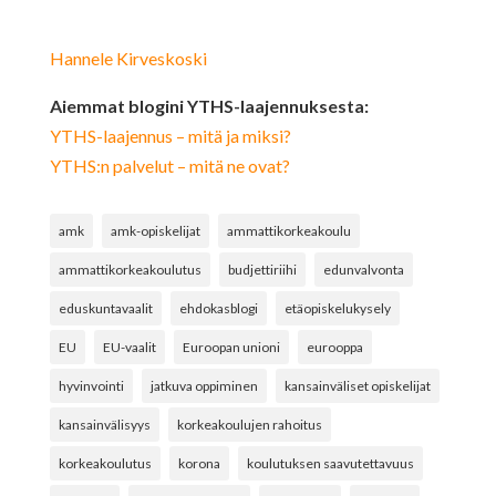
Hannele Kirveskoski
Aiemmat blogini YTHS-laajennuksesta:
YTHS-laajennus – mitä ja miksi?
YTHS:n palvelut – mitä ne ovat?
amk
amk-opiskelijat
ammattikorkeakoulu
ammattikorkeakoulutus
budjettiriihi
edunvalvonta
eduskuntavaalit
ehdokasblogi
etäopiskelukysely
EU
EU-vaalit
Euroopan unioni
eurooppa
hyvinvointi
jatkuva oppiminen
kansainväliset opiskelijat
kansainvälisyys
korkeakoulujen rahoitus
korkeakoulutus
korona
koulutuksen saavutettavuus