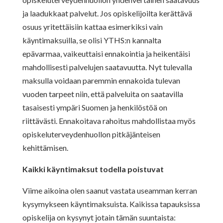
ja laadukkaat palvelut. Jos opiskelijoilta kerättävä
osuus yritettäisiin kattaa esimerkiksi vain
käyntimaksuilla, se olisi YTHS:n kannalta
epävarmaa, vaikeuttaisi ennakointia ja heikentäisi
mahdollisesti palvelujen saatavuutta. Nyt tulevalla
maksulla voidaan paremmin ennakoida tulevan
vuoden tarpeet niin, että palveluita on saatavilla
tasaisesti ympäri Suomen ja henkilöstöä on
riittävästi. Ennakoitava rahoitus mahdollistaa myös
opiskeluterveydenhuollon pitkäjänteisen
kehittämisen.
Kaikki käyntimaksut todella poistuvat
Viime aikoina olen saanut vastata useamman kerran
kysymykseen käyntimaksuista. Kaikissa tapauksissa
opiskelija on kysynyt jotain tämän suuntaista: