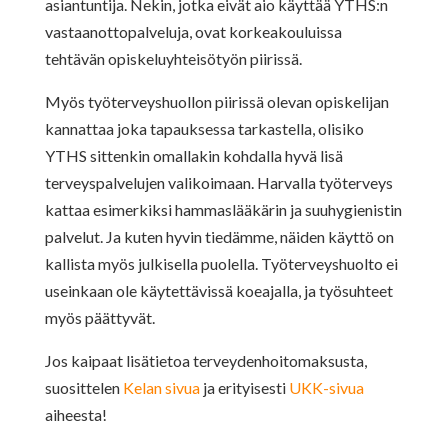
asiantuntija. Nekin, jotka eivät aio käyttää YTHS:n
vastaanottopalveluja, ovat korkeakouluissa
tehtävän opiskeluyhteisötyön piirissä.
Myös työterveyshuollon piirissä olevan opiskelijan
kannattaa joka tapauksessa tarkastella, olisiko
YTHS sittenkin omallakin kohdalla hyvä lisä
terveyspalvelujen valikoimaan. Harvalla työterveys
kattaa esimerkiksi hammaslääkärin ja suuhygienistin
palvelut. Ja kuten hyvin tiedämme, näiden käyttö on
kallista myös julkisella puolella. Työterveyshuolto ei
useinkaan ole käytettävissä koeajalla, ja työsuhteet
myös päättyvät.
Jos kaipaat lisätietoa terveydenhoitomaksusta,
suosittelen
Kelan sivua
ja erityisesti
UKK-sivua
aiheesta!