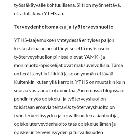
työssäkäyvälle kohtuullisena. Silti on myönnettävä,
että tuli ikävä YTHS:ää.
Terveydenhoitomaksu ja työterveyshuolto
YTHS-laajennuksen yhteydessä erityisen paljon
keskustelua on herättänyt se, että myös usein
työterveyshuollon piirissä olevat YAMK- ja
monimuoto-opiskelijat ovat maksuvelvollisia. Tämä
on herättänyt kritiikkiä ja se on ymmärrettävää.
Kuitenkin, kuten yllä kerroin, YTHS on muutakin kuin
suoraa vastaanottotoimintaa. Aiemmassa blogissani
pohdin myös opiskelu- ja työterveyshuollon
toisistaan eroavia tehtäviä: työterveyshuolto on
työn terveellisyyden ja turvallisuuden asiantuntija,
opiskeluterveydenhuolto taas opiskeluelämän ja
opiskelun terveellisyyden ja turvallisuuden