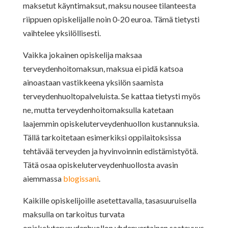
maksetut käyntimaksut, maksu nousee tilanteesta
riippuen opiskelijalle noin 0-20 euroa. Tämä tietysti
vaihtelee yksilöllisesti.
Vaikka jokainen opiskelija maksaa
terveydenhoitomaksun, maksua ei pidä katsoa
ainoastaan vastikkeena yksilön saamista
terveydenhuoltopalveluista. Se kattaa tietysti myös
ne, mutta terveydenhoitomaksulla katetaan
laajemmin opiskeluterveydenhuollon kustannuksia.
Tällä tarkoitetaan esimerkiksi oppilaitoksissa
tehtävää terveyden ja hyvinvoinnin edistämistyötä.
Tätä osaa opiskeluterveydenhuollosta avasin
aiemmassa
blogissani
.
Kaikille opiskelijoille asetettavalla, tasasuuruisella
maksulla on tarkoitus turvata
opiskeluterveydenhuollon yhdenvertainen saatavuus