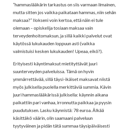
“hammaslääkärin tarkastus on siis varmaan ilmainen,
mutta sitten jos vaikka paikataan hammas, niin sehän
maksaa?” Ilokseni voin kertoa, että näin ei tule
olemaan – opiskelija tosiaan maksaa vain
terveydenhoitomaksun, ja sillä kaikki palvelut ovat
käytössä lukukauden loppuun asti (vaikka
valmistuisi kesken lukukauden! Upeaa, eikö?).
Erityisesti käyntimaksut mietityttävät juuri
suunterveyden palveluissa. Tämä on hyvin
ymmärrettävää, sillä täysi-ikäiset maksavat niistä
myös julkisella puolella merkittäviä summia. Kävin
juuri hammaslääkärissä julkisella: käynnin aikana
paikattiin pari vanhaa, irronnutta paikkaa ja pyysin
puudutuksen. Lasku käynnistä: 78 euroa. Älkää
käsittäkö väärin, olin saamaani palveluun
tyytyväinen ja pidän tätä summaa täysipäiväisesti