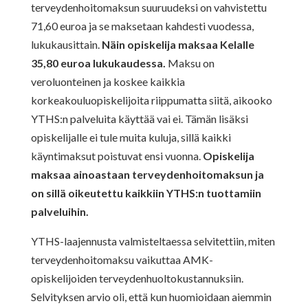
terveydenhoitomaksun suuruudeksi on vahvistettu
71,60 euroa ja se maksetaan kahdesti vuodessa,
lukukausittain.
Näin opiskelija maksaa Kelalle
35,80 euroa lukukaudessa.
Maksu on
veroluonteinen ja koskee kaikkia
korkeakouluopiskelijoita riippumatta siitä, aikooko
YTHS:n palveluita käyttää vai ei. Tämän lisäksi
opiskelijalle ei tule muita kuluja, sillä kaikki
käyntimaksut poistuvat ensi vuonna.
Opiskelija
maksaa ainoastaan terveydenhoitomaksun ja
on sillä oikeutettu kaikkiin YTHS:n tuottamiin
palveluihin.
YTHS-laajennusta valmisteltaessa selvitettiin, miten
terveydenhoitomaksu vaikuttaa AMK-
opiskelijoiden terveydenhuoltokustannuksiin.
Selvityksen arvio oli, että kun huomioidaan aiemmin