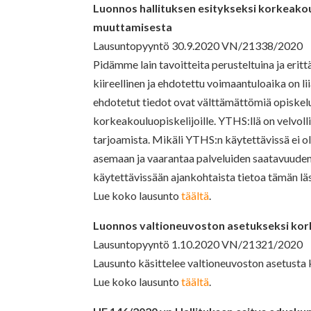
Luonnos hallituksen esitykseksi korkeako
muuttamisesta
Lausuntopyyntö 30.9.2020 VN/21338/2020
Pidämme lain tavoitteita perusteltuina ja erit
kiireellinen ja ehdotettu voimaantuloaika on 
ehdotetut tiedot ovat välttämättömiä opiskel
korkeakouluopiskelijoille. YTHS:llä on velvoll
tarjoamista. Mikäli YTHS:n käytettävissä ei ole
asemaan ja vaarantaa palveluiden saatavuuden. 
käytettävissään ajankohtaista tietoa tämän l
Lue koko lausunto
täältä
.
Luonnos valtioneuvoston asetukseksi kor
Lausuntopyyntö 1.10.2020 VN/21321/2020
Lausunto käsittelee valtioneuvoston asetusta
Lue koko lausunto
täältä
.