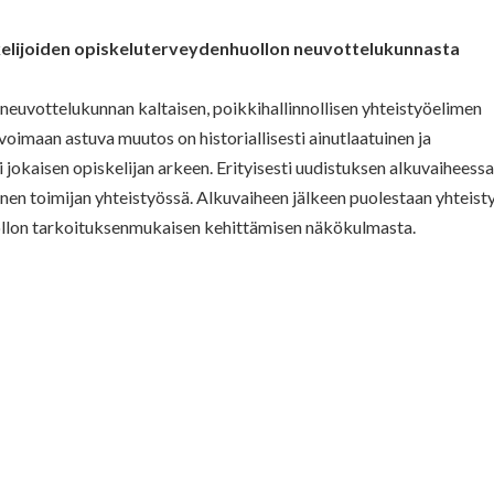
elijoiden opiskeluterveydenhuollon neuvottelukunnasta
uvottelukunnan kaltaisen, poikkihallinnollisen yhteistyöelimen
oimaan astuva muutos on historiallisesti ainutlaatuinen ja
jokaisen opiskelijan arkeen. Erityisesti uudistuksen alkuvaiheess
nen toimijan yhteistyössä. Alkuvaiheen jälkeen puolestaan yhteist
llon tarkoituksenmukaisen kehittämisen näkökulmasta.