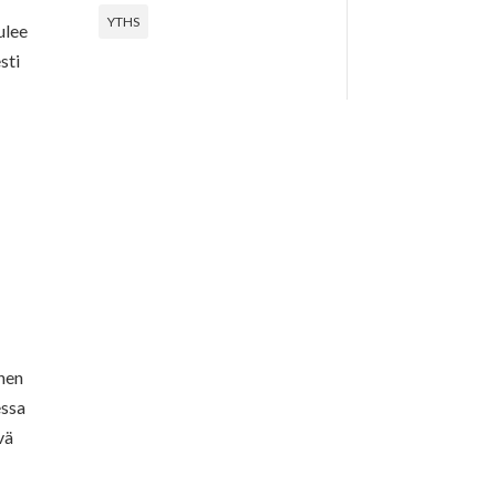
YTHS
ulee
sti
nnen
essa
vä