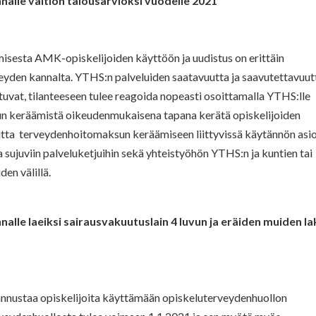
nalle valtion talousarvioksi vuodelle 2021
sesta AMK-opiskelijoiden käyttöön ja uudistus on erittäin
eyden kannalta. YTHS:n palveluiden saatavuutta ja saavutettavuut
utuvat, tilanteeseen tulee reagoida nopeasti osoittamalla YTHS:lle
n keräämistä oikeudenmukaisena tapana kerätä opiskelijoiden
tta terveydenhoitomaksun keräämiseen liittyvissä käytännön asio
 sujuviin palveluketjuihin sekä yhteistyöhön YTHS:n ja kuntien tai
en välillä.
alle laeiksi sairausvakuutuslain 4 luvun ja eräiden muiden la
annustaa opiskelijoita käyttämään opiskeluterveydenhuollon