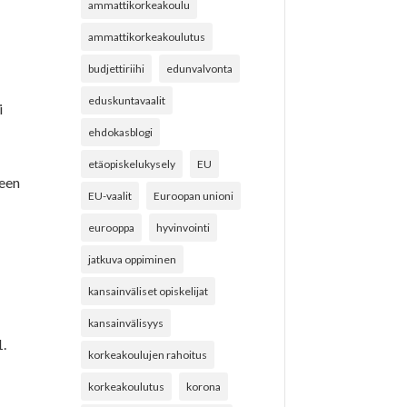
ammattikorkeakoulu
ammattikorkeakoulutus
budjettiriihi
edunvalvonta
eduskuntavaalit
i
ehdokasblogi
etäopiskelukysely
EU
seen
EU-vaalit
Euroopan unioni
eurooppa
hyvinvointi
jatkuva oppiminen
kansainväliset opiskelijat
a
kansainvälisyys
1.
korkeakoulujen rahoitus
korkeakoulutus
korona