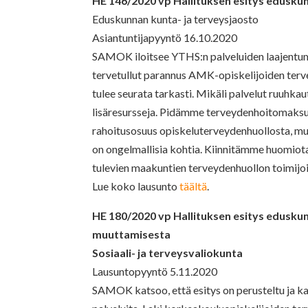
HE 146/2020 vp Hallituksen esitys eduskun
Eduskunnan kunta- ja terveysjaosto
Asiantuntijapyyntö 16.10.2020
SAMOK iloitsee YTHS:n palveluiden laajentumi
tervetullut parannus AMK-opiskelijoiden terv
tulee seurata tarkasti. Mikäli palvelut ruuhka
lisäresursseja. Pidämme terveydenhoitomaksu
rahoitusosuus opiskeluterveydenhuollosta, mu
on ongelmallisia kohtia. Kiinnitämme huomiota
tulevien maakuntien terveydenhuollon toimijoid
Lue koko lausunto
täältä
.
HE 180/2020 vp Hallituksen esitys eduskunn
muuttamisesta
Sosiaali- ja terveysvaliokunta
Lausuntopyyntö 5.11.2020
SAMOK katsoo, että esitys on perusteltu ja k