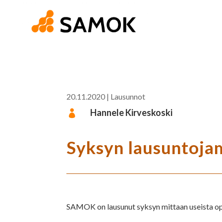
20.11.2020
|
Lausunnot
Hannele Kirveskoski

Syksyn lausuntoja
SAMOK on lausunut syksyn mittaan useista op