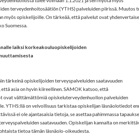
erveydenhuollosta tulee voimaan 1.1.2021 ja sen myötä myös
iden terveydenhoitosäätiön (YTHS) palveluiden piirissä. Muutos t
 myös opiskelijoille. On tärkeää, että palvelut ovat yhdenvertaise
oko Suomessa.
nalle laiksi korkeakouluopiskelijoiden
 muuttamisesta
täin tärkeinä opiskelijoiden terveyspalveluiden saatavuuden
ttä asia on hyvin kiireellinen. SAMOK katsoo, että
dot ovat välttämättömiä opiskeluterveydenhuollon palveluiden
le. YTHS:llä on velvollisuus tarkistaa opiskelijan läsnäolotiedot e
tävissä ei ole ajantasaisia tietoja, se asettaa pahimmassa tapauks
 terveyspalveluiden saatavuuden. Opiskelijan kannalta on merkittä
nkohtaista tietoa tämän läsnäolo-oikeudesta.