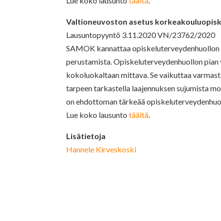
Lue koko lausunto
täältä
.
Valtioneuvoston asetus korkeakouluopisk
Lausuntopyyntö 3.11.2020 VN/23762/2020
SAMOK kannattaa opiskeluterveydenhuollon ne
perustamista. Opiskeluterveydenhuollon pian v
kokoluokaltaan mittava. Se vaikuttaa varmasti 
tarpeen tarkastella laajennuksen sujumista mo
on ehdottoman tärkeää opiskeluterveydenhuo
Lue koko lausunto
täältä
.
Lisätietoja
Hannele Kirveskoski