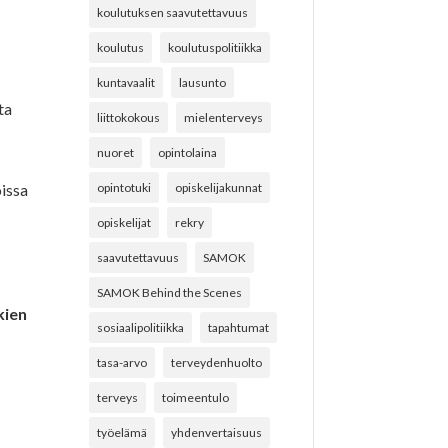
koulutuksen saavutettavuus
koulutus
koulutuspolitiikka
kuntavaalit
lausunto
ta
liittokokous
mielenterveys
nuoret
opintolaina
issa
opintotuki
opiskelijakunnat
opiskelijat
rekry
saavutettavuus
SAMOK
SAMOK Behind the Scenes
kien
sosiaalipolitiikka
tapahtumat
tasa-arvo
terveydenhuolto
terveys
toimeentulo
työelämä
yhdenvertaisuus