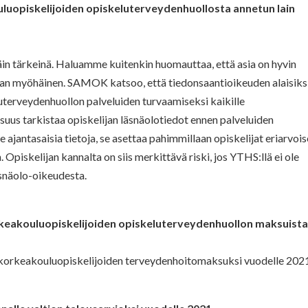
uluopiskelijoiden opiskeluterveydenhuollosta annetun lain
täin tärkeinä. Haluamme kuitenkin huomauttaa, että asia on hyvin
liian myöhäinen. SAMOK katsoo, että tiedonsaantioikeuden alaisiks
uterveydenhuollon palveluiden turvaamiseksi kaikille
isuus tarkistaa opiskelijan läsnäolotiedot ennen palveluiden
 ajantasaisia tietoja, se asettaa pahimmillaan opiskelijat eriarvoi
Opiskelijan kannalta on siis merkittävä riski, jos YTHS:llä ei ole
äsnäolo-oikeudesta.
keakouluopiskelijoiden opiskeluterveydenhuollon maksuist
 korkeakouluopiskelijoiden terveydenhoitomaksuksi vuodelle 202