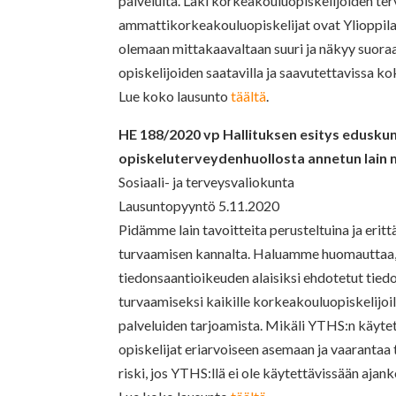
palveluita. Laki korkeakouluopiskelijoiden t
ammattikorkeakouluopiskelijat ovat Ylioppila
olemaan mittakaavaltaan suuri ja näkyy suoraan
opiskelijoiden saatavilla ja saavutettavissa k
Lue koko lausunto
täältä
.
HE 188/2020 vp Hallituksen esitys eduskun
opiskeluterveydenhuollosta annetun lain
Sosiaali- ja terveysvaliokunta
Lausuntopyyntö 5.11.2020
Pidämme lain tavoitteita perusteltuina ja erit
turvaamisen kannalta. Haluamme huomauttaa, e
tiedonsaantioikeuden alaisiksi ehdotetut tie
turvaamiseksi kaikille korkeakouluopiskelijoil
palveluiden tarjoamista. Mikäli YTHS:n käytet
opiskelijat eriarvoiseen asemaan ja vaarantaa
riski, jos YTHS:llä ei ole käytettävissään aja