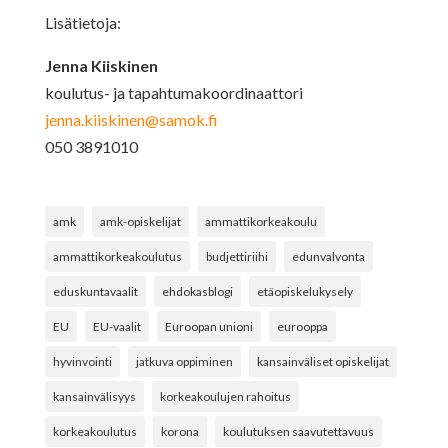
Lisätietoja:
Jenna Kiiskinen
koulutus- ja tapahtumakoordinaattori
jenna.kiiskinen@samok.fi
050 3891010
amk
amk-opiskelijat
ammattikorkeakoulu
ammattikorkeakoulutus
budjettiriihi
edunvalvonta
eduskuntavaalit
ehdokasblogi
etäopiskelukysely
EU
EU-vaalit
Euroopan unioni
eurooppa
hyvinvointi
jatkuva oppiminen
kansainväliset opiskelijat
kansainvälisyys
korkeakoulujen rahoitus
korkeakoulutus
korona
koulutuksen saavutettavuus