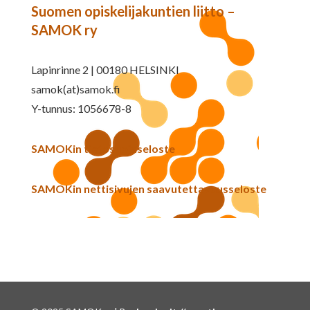
Suomen opiskelijakuntien liitto –
SAMOK ry
Lapinrinne 2 | 00180 HELSINKI
samok(at)samok.fi
Y-tunnus: 1056678-8
SAMOKin tietosuojaseloste
SAMOKin nettisivujen saavutettavuusseloste