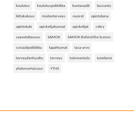
koulutus
koulutuspolitiikka
kuntavaalit
lausunto
liittokokous
mielenterveys
nuoret
opintolaina
opintotuki
opiskelijakunnat
opiskelijat
rekry
saavutettavuus
SAMOK
SAMOK Behind the Scenes
sosiaalipolitiikka
tapahtumat
tasa-arvo
terveydenhuolto
terveys
toimeentulo
työelämä
yhdenvertaisuus
YTHS