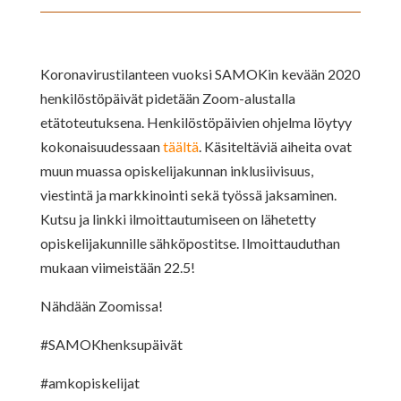
Koronavirustilanteen vuoksi SAMOKin kevään 2020
henkilöstöpäivät pidetään Zoom-alustalla
etätoteutuksena. Henkilöstöpäivien ohjelma löytyy
kokonaisuudessaan
täältä
. Käsiteltäviä aiheita ovat
muun muassa opiskelijakunnan inklusiivisuus,
viestintä ja markkinointi sekä työssä jaksaminen.
Kutsu ja linkki ilmoittautumiseen on lähetetty
opiskelijakunnille sähköpostitse. Ilmoittauduthan
mukaan viimeistään 22.5!
Nähdään Zoomissa!
#SAMOKhenksupäivät
#amkopiskelijat