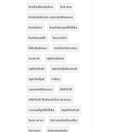
korkeakoulutus
korona
koulutuksen saavutettavuus
koulutus
koulutuspolitiikka
kuntavaalit
lausunto
liittokokous
mielenterveys
nuoret
opintolaina
opintotuki
opiskelijakunnat
opiskelijat
rekry
saavutettavuus
SAMOK
SAMOK Behind the Scenes
sosiaalipolitiikka
tapahtumat
tasa-arvo
terveydenhuolto
terveys
toimeentulo