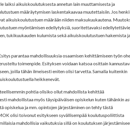
e laiksi aikuiskoulutuksesta annetun lain muuttamisesta ja
ulutustuen määräytymisen laskentakaavaa muutettaisiin. Jos henkil
aisivat aikuiskoulutustuen määrään niiden maksukuukautena. Muutok
utustuen myöntämisen edellytyksiä, suoritettavaksi edellytettävi
en, tukikuukauden kulumista sekä aikuiskoulutustuen hakemista j
sitys parantaa mahdollisuuksia osaamisen kehittämiseen työn oh
erusteltu toimenpide. Esityksen voidaan katsoa osittain kannusta
n, joilla tähän ilmeisesti eniten olisi tarvetta. Samalla kuitenkin
uiskoulutustuella heikkenevät.
teellisemmin pohtia olisiko ollut mahdollista kehittää
isesti mahdollistaa myös täysipäiväisen opiskelun kuten tähänkin ast
tä opiskelua ja mm. opintojen järjestäminen on tehty tästä
MOK olisi toivonut esitykseen syvällisempää koulutuspoliittista
 millaisia mahdollisia vaikutuksia sillä on koulutuksen järjestämisee