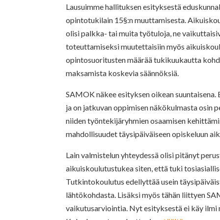
Lausuimme hallituksen esityksestä eduskunnall
opintotukilain 15§:n muuttamisesta. Aikuisko
olisi palkka- tai muita työtuloja, ne vaikutt
toteuttamiseksi muutettaisiin myös aikuiskoul
opintosuoritusten määrää tukikuukautta kohd
maksamista koskevia säännöksiä.
SAMOK näkee esityksen oikean suuntaisena. E
ja on jatkuvan oppimisen näkökulmasta osin p
niiden työntekijäryhmien osaamisen kehittämisee
mahdollisuudet täysipäiväiseen opiskeluun aik
Lain valmistelun yhteydessä olisi pitänyt perus
aikuiskoulutustukea siten, että tuki tosiasiall
Tutkintokoulutus edellyttää usein täysipäiväis
lähtökohdasta. Lisäksi myös tähän liittyen SA
vaikutusarviointia. Nyt esityksestä ei käy ilmi