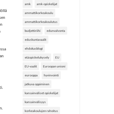
amk
amk-opiskelijat
öllä
ammattikorkeakoulu
sen
ammattikorkeakoulutus
en
a
budjettiriihi
edunvalvonta
eduskuntavaalit
essa
ehdokasblogi
van
etäopiskelukysely
EU
EU-vaalit
Euroopan unioni
eurooppa
hyvinvointi
jatkuva oppiminen
i.
kansainväliset opiskelijat
kansainvälisyys
n.
korkeakoulujen rahoitus