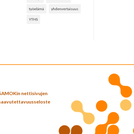
työelämä
yhdenvertaisuus
YTHS
SAMOKin nettisivujen
saavutettavuusseloste