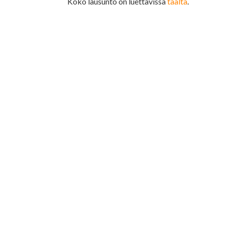
Koko lausunto on luettavissa
täältä
.