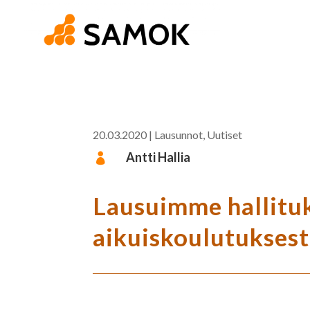
20.03.2020
|
Lausunnot
,
Uutiset
Antti Hallia

Lausuimme hallituk
aikuiskoulutuksest