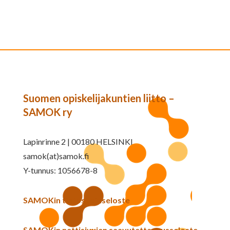
Suomen opiskelijakuntien liitto –
SAMOK ry
Lapinrinne 2 | 00180 HELSINKI
samok(at)samok.fi
Y-tunnus: 1056678-8
SAMOKin tietosuojaseloste
SAMOKin nettisivujen saavutettavuusseloste