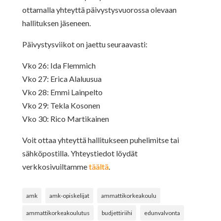
ottamalla yhteyttä päivystysvuorossa olevaan
hallituksen jäseneen.
Päivystysviikot on jaettu seuraavasti:
Vko 26: Ida Flemmich
Vko 27: Erica Alaluusua
Vko 28: Emmi Lainpelto
Vko 29: Tekla Kosonen
Vko 30: Rico Martikainen
Voit ottaa yhteyttä hallitukseen puhelimitse tai
sähköpostilla. Yhteystiedot löydät
verkkosivuiltamme
täältä
.
amk
amk-opiskelijat
ammattikorkeakoulu
ammattikorkeakoulutus
budjettiriihi
edunvalvonta