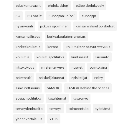
eduskuntavaalit
ehdokasblogi
etäopiskelukysely
EU
EU-vaalit
Euroopan unioni
eurooppa
hyvinvointi
jatkuva oppiminen
kansainväliset opiskelijat
kansainvälisyys
korkeakoulujen rahoitus
korkeakoulutus
korona
koulutuksen saavutettavuus
koulutus
koulutuspolitiikka
kuntavaalit
lausunto
liittokokous
mielenterveys
nuoret
opintolaina
opintotuki
opiskelijakunnat
opiskelijat
rekry
saavutettavuus
SAMOK
SAMOK Behind the Scenes
sosiaalipolitiikka
tapahtumat
tasa-arvo
terveydenhuolto
terveys
toimeentulo
työelämä
yhdenvertaisuus
YTHS