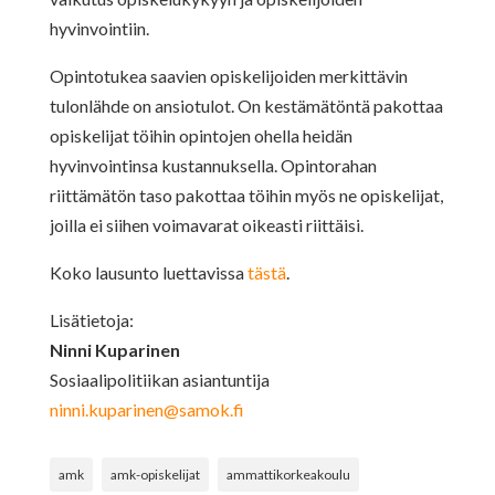
hyvinvointiin.
Opintotukea saavien opiskelijoiden merkittävin
tulonlähde on ansiotulot. On kestämätöntä pakottaa
opiskelijat töihin opintojen ohella heidän
hyvinvointinsa kustannuksella. Opintorahan
riittämätön taso pakottaa töihin myös ne opiskelijat,
joilla ei siihen voimavarat oikeasti riittäisi.
Koko lausunto luettavissa
tästä
.
Lisätietoja:
Ninni Kuparinen
Sosiaalipolitiikan asiantuntija
ninni.kuparinen@samok.fi
amk
amk-opiskelijat
ammattikorkeakoulu