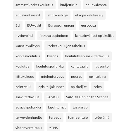
ammattikorkeakoulutus
budjettiriihi
edunvalvonta
eduskuntavaalit
ehdokasblogi
etäopiskelukysely
EU
EU-vaalit
Euroopan unioni
eurooppa
hyvinvointi
jatkuva oppiminen
kansainväliset opiskelijat
kansainvälisyys
korkeakoulujen rahoitus
korkeakoulutus
korona
koulutuksen saavutettavuus
koulutus
koulutuspolitiikka
kuntavaalit
lausunto
liittokokous
mielenterveys
nuoret
opintolaina
opintotuki
opiskelijakunnat
opiskelijat
rekry
saavutettavuus
SAMOK
SAMOK Behind the Scenes
sosiaalipolitiikka
tapahtumat
tasa-arvo
terveydenhuolto
terveys
toimeentulo
työelämä
yhdenvertaisuus
YTHS