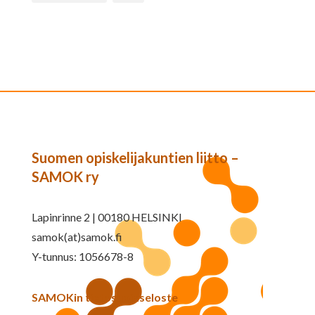
Suomen opiskelijakuntien liitto –
SAMOK ry
Lapinrinne 2 | 00180 HELSINKI
samok(at)samok.fi
Y-tunnus: 1056678-8
SAMOKin tietosuojaseloste