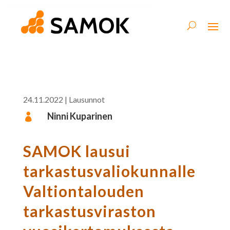
24.11.2022
|
Lausunnot
Ninni Kuparinen

SAMOK lausui
tarkastusvaliokunnalle
Valtiontalouden
tarkastusviraston