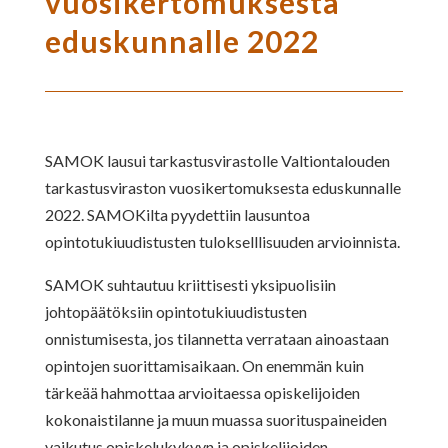
vuosikertomuksesta
eduskunnalle 2022
SAMOK lausui tarkastusvirastolle Valtiontalouden
tarkastusviraston vuosikertomuksesta eduskunnalle
2022. SAMOKilta pyydettiin lausuntoa
opintotukiuudistusten tulokselllisuuden arvioinnista.
SAMOK suhtautuu kriittisesti yksipuolisiin
johtopäätöksiin opintotukiuudistusten
onnistumisesta, jos tilannetta verrataan ainoastaan
opintojen suorittamisaikaan. On enemmän kuin
tärkeää hahmottaa arvioitaessa opiskelijoiden
kokonaistilanne ja muun muassa suorituspaineiden
vaikutus opiskelukykyyn ja opiskelijoiden