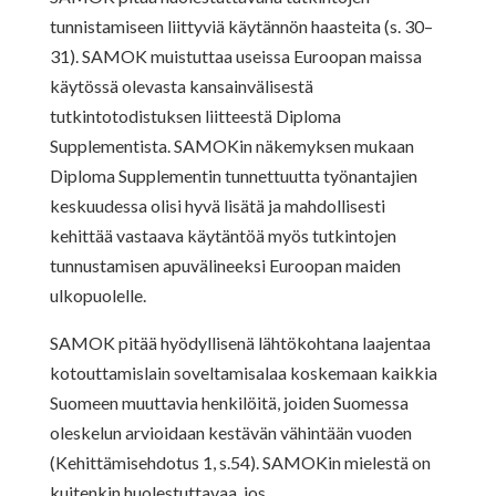
tunnistamiseen liittyviä käytännön haasteita (s. 30–
31). SAMOK muistuttaa useissa Euroopan maissa
käytössä olevasta kansainvälisestä
tutkintotodistuksen liitteestä Diploma
Supplementista. SAMOKin näkemyksen mukaan
Diploma Supplementin tunnettuutta työnantajien
keskuudessa olisi hyvä lisätä ja mahdollisesti
kehittää vastaava käytäntöä myös tutkintojen
tunnustamisen apuvälineeksi Euroopan maiden
ulkopuolelle.
SAMOK pitää hyödyllisenä lähtökohtana laajentaa
kotouttamislain soveltamisalaa koskemaan kaikkia
Suomeen muuttavia henkilöitä, joiden Suomessa
oleskelun arvioidaan kestävän vähintään vuoden
(Kehittämisehdotus 1, s.54). SAMOKin mielestä on
kuitenkin huolestuttavaa, jos