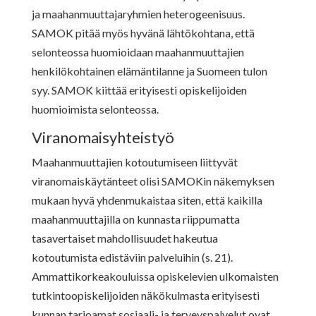
ja maahanmuuttajaryhmien heterogeenisuus.
SAMOK pitää myös hyvänä lähtökohtana, että
selonteossa huomioidaan maahanmuuttajien
henkilökohtainen elämäntilanne ja Suomeen tulon
syy. SAMOK kiittää erityisesti opiskelijoiden
huomioimista selonteossa.
Viranomaisyhteistyö
Maahanmuuttajien kotoutumiseen liittyvät
viranomaiskäytänteet olisi SAMOKin näkemyksen
mukaan hyvä yhdenmukaistaa siten, että kaikilla
maahanmuuttajilla on kunnasta riippumatta
tasavertaiset mahdollisuudet hakeutua
kotoutumista edistäviin palveluihin (s. 21).
Ammattikorkeakouluissa opiskelevien ulkomaisten
tutkintoopiskelijoiden näkökulmasta erityisesti
kunnan tarjoamat sosiaali- ja terveyspalvelut ovat