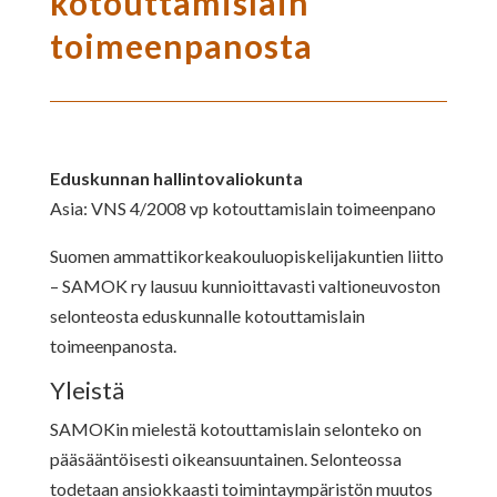
kotouttamislain
toimeenpanosta
Eduskunnan hallintovaliokunta
Asia: VNS 4/2008 vp kotouttamislain toimeenpano
Suomen ammattikorkeakouluopiskelijakuntien liitto
– SAMOK ry lausuu kunnioittavasti valtioneuvoston
selonteosta eduskunnalle kotouttamislain
toimeenpanosta.
Yleistä
SAMOKin mielestä kotouttamislain selonteko on
pääsääntöisesti oikeansuuntainen. Selonteossa
todetaan ansiokkaasti toimintaympäristön muutos