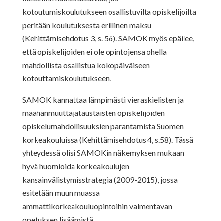
kotoutumiskoulutukseen osallistuvilta opiskelijoilta
peritään koulutuksesta erillinen maksu
(Kehittämisehdotus 3, s. 56). SAMOK myös epäilee,
että opiskelijoiden ei ole opintojensa ohella
mahdollista osallistua kokopäiväiseen
kotouttamiskoulutukseen.
SAMOK kannattaa lämpimästi vieraskielisten ja
maahanmuuttajataustaisten opiskelijoiden
opiskelumahdollisuuksien parantamista Suomen
korkeakouluissa (Kehittämisehdotus 4, s.58). Tässä
yhteydessä olisi SAMOKin näkemyksen mukaan
hyvä huomioida korkeakoulujen
kansainvälistymisstrategia (2009-2015), jossa
esitetään muun muassa
ammattikorkeakouluopintoihin valmentavan
opetuksen lisäämistä.