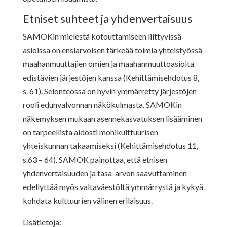
Etniset suhteet ja yhdenvertaisuus
SAMOKin mielestä kotouttamiseen liittyvissä
asioissa on ensiarvoisen tärkeää toimia yhteistyössä
maahanmuuttajien omien ja maahanmuuttoasioita
edistävien järjestöjen kanssa (Kehittämisehdotus 8,
s. 61). Selonteossa on hyvin ymmärretty järjestöjen
rooli edunvalvonnan näkökulmasta. SAMOKin
näkemyksen mukaan asennekasvatuksen lisääminen
on tarpeellista aidosti monikulttuurisen
yhteiskunnan takaamiseksi (Kehittämisehdotus 11,
s.63 – 64). SAMOK painottaa, että etnisen
yhdenvertaisuuden ja tasa-arvon saavuttaminen
edellyttää myös valtaväestöltä ymmärrystä ja kykyä
kohdata kulttuurien välinen erilaisuus.
Lisätietoja: