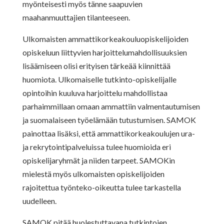
myönteisesti myös tänne saapuvien
maahanmuuttajien tilanteeseen.
Ulkomaisten ammattikorkeakouluopiskelijoiden
opiskeluun liittyvien harjoittelumahdollisuuksien
lisäämiseen olisi erityisen tärkeää kiinnittää
huomiota. Ulkomaiselle tutkinto-opiskelijalle
opintoihin kuuluva harjoittelu mahdollistaa
parhaimmillaan omaan ammattiin valmentautumisen
ja suomalaiseen työelämään tutustumisen. SAMOK
painottaa lisäksi, että ammattikorkeakoulujen ura-
ja rekrytointipalveluissa tulee huomioida eri
opiskelijaryhmät ja niiden tarpeet. SAMOKin
mielestä myös ulkomaisten opiskelijoiden
rajoitettua työnteko-oikeutta tulee tarkastella
uudelleen.
SAMOK pitää huolestuttavana tutkintojen