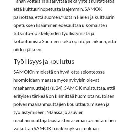
Tähän voitaisiin sisällyttää sekä yhteiskuntatietoa
että kulttuurinopetusta laajemmin. SAMOK
painottaa, että suomen/ruotsin kielen ja kulttuurin
opetuksen lisääminen edesauttaa ulkomaisten
tutkinto-opiskelijoiden työllistymistä ja
kotoutumista Suomeen sekä opintojen aikana, että
niiden jälkeen.
Työllisyys ja koulutus
SAMOKin mielestä on hyvä, että selonteossa
huomioidaan maassa myös nykyisin olevat
maahanmuuttajat (s. 24). SAMOK muistuttaa, että
erityisen tärkeää on kiinnittää huomiota ns. toisen
polven maahanmuuttajien kouluttautumiseen ja
työllistymiseen. Maassa jo asuvien
maahanmuuttajataustaisten aseman parantaminen
vaikuttaa SAMOKin näkemyksen mukaan