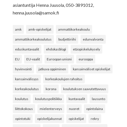
asiantuntija Henna Juusola, 050-3891012,
henna.juusola@samok.fi
amk
amk-opiskelijat
ammattikorkeakoulu
ammattikorkeakoulutus
budjettiriihi
edunvalvonta
eduskuntavaalit
ehdokasblogi
etäopiskelukysely
EU
EU-vaalit
Euroopan unioni
eurooppa
hyvinvointi
jatkuva oppiminen
kansainväliset opiskelijat
kansainvälisyys
korkeakoulujen rahoitus
korkeakoulutus
korona
koulutuksen saavutettavuus
koulutus
koulutuspolitiikka
kuntavaalit
lausunto
liittokokous
mielenterveys
nuoret
opintolaina
opintotuki
opiskelijakunnat
opiskelijat
rekry