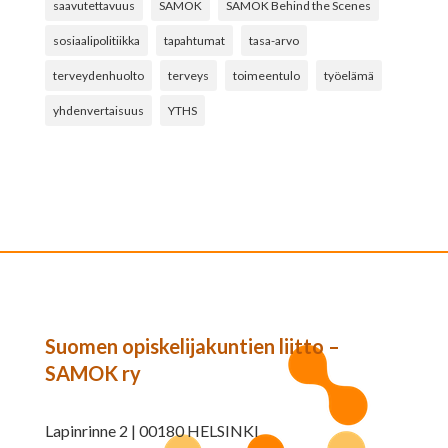
saavutettavuus
SAMOK
SAMOK Behind the Scenes
sosiaalipolitiikka
tapahtumat
tasa-arvo
terveydenhuolto
terveys
toimeentulo
työelämä
yhdenvertaisuus
YTHS
Suomen opiskelijakuntien liitto –
SAMOK ry
Lapinrinne 2 | 00180 HELSINKI