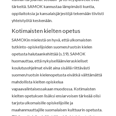
tärkeitä. SAMOK kannustaa lämpimästi kuntia,
oppilaitoksia ja kansalaisjärjestöjä tekemään tiiviisti
yhteistyötä keskenään.
Kotimaisten kielten opetus
SAMOKin mielestä on hyvä, että ulkomaisten
tutkinto-opiskelijoiden suomen/ruotsin kielen
opetusta halutaankehittää (s.19). SAMOK
huomauttaa, että nykyiselläänvieraskieliset
koulutusohjelmat eivät aina sisällä riittävästi
suomen/ruotsin kielenopetusta eivätkä välttämättä
mahdollista kielten opiskelua
vapaavalintaisessakaan muodossa. Kotimaisten
kielten opetuksen lisäksi ensiarvoisen tärkeää olisi
tarjota ulkomaisille opiskelijoille ja
maahanmuuttajille suomalaisen kulttuurin opetusta.