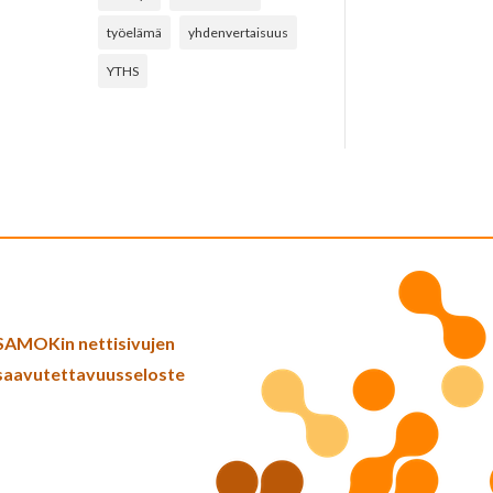
työelämä
yhdenvertaisuus
YTHS
SAMOKin nettisivujen
saavutettavuusseloste