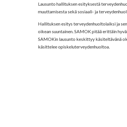
Lausunto hallituksen esityksestä terveydenhuol
muuttamisesta sekä sosiaali- ja terveydenhuo
Hallituksen esitys terveydenhuoltolaiksi ja s
oikean suuntainen. SAMOK pitää erittäin hyvän
SAMOKin lausunto keskittyy käsiteltävänä ole
käsittelee opiskeluterveydenhuoltoa.