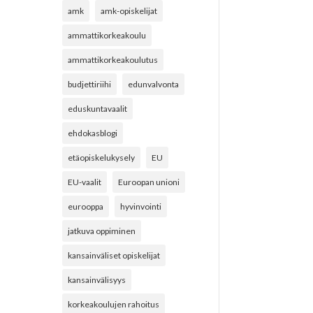
amk
amk-opiskelijat
ammattikorkeakoulu
ammattikorkeakoulutus
budjettiriihi
edunvalvonta
eduskuntavaalit
ehdokasblogi
etäopiskelukysely
EU
EU-vaalit
Euroopan unioni
eurooppa
hyvinvointi
jatkuva oppiminen
kansainväliset opiskelijat
kansainvälisyys
korkeakoulujen rahoitus