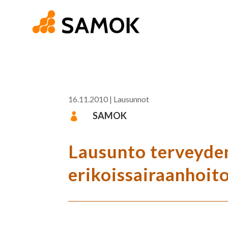
16.11.2010
|
Lausunnot
SAMOK

Lausunto terveyden
erikoissairaanhoit