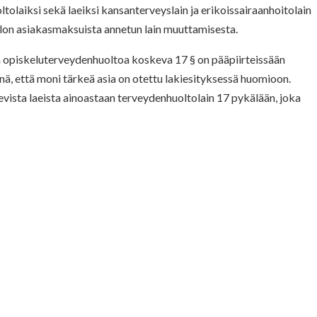
tolaiksi sekä laeiksi kansanterveyslain ja erikoissairaanhoitolain
llon asiakasmaksuista annetun lain muuttamisesta.
en opiskeluterveydenhuoltoa koskeva 17 § on pääpiirteissään
ä, että moni tärkeä asia on otettu lakiesityksessä huomioon.
vista laeista ainoastaan terveydenhuoltolain 17 pykälään, joka