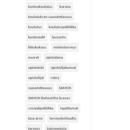
korkeakoulutus
korona
koulutuksen saavutettavuus
koulutus
koulutuspolitiikka
kuntavaalit
lausunto
liittokokous
mielenterveys
nuoret
opintolaina
opintotuki
opiskelijakunnat
opiskelijat
rekry
saavutettavuus
SAMOK
SAMOK Behind the Scenes
sosiaalipolitiikka
tapahtumat
tasa-arvo
terveydenhuolto
terveys
toimeentulo