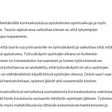
yhentämällä korkeakouluissa opiskelevien opintoaikoja ja myös
. Tausta-ajatuksena vaikuttaa olevan se, että lyhyempien
sujuu nopeammin.
ttä suurin syy poissaoloille on työssäkäynti ja vaikuttaa siltä, ett
nä ajatuksena. Työssäkäynti opintojen aikana on kuitenkin
a toinen on toimeentulon turvaaminen ja toinen työkokemuksen
kirjoitettaessa on unohdettu, että työssäkäynti on yksi opintojen
a on välttämätöntä käydä töissä opintojen ohessa. Onkin suuri vaar
stä hankaloitetaan, opinnot jäävät yhä useammalla kesken.
nsainvälisissä vertailuissa suomalaisista korkeakouluista valmist
vät hyvin koulutusta vastaaviin tehtäviin opintojen jälkeen. Työnte
siis myös mahdollisuuksia riittävän kokemuksen hankkimiseen ja