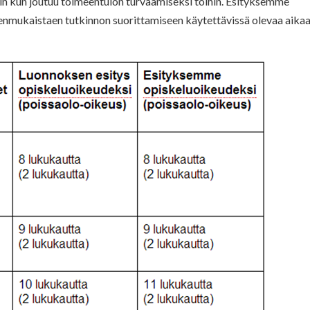
inkin kun joutuu toimeentulon turvaamiseksi töihin. Esityksemme
enmukaistaen tutkinnon suorittamiseen käytettävissä olevaa aikaa