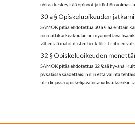
uhkaa keskeyttää opinnot ja kiintiön voimassa
30 a § Opiskeluoikeuden jatkam
SAMOK pitää ehdotettua 30 a §:ää erittäin kan
ammattikorkeakoulun on myönnettävä lisäaikaa
vähentää mahdollisten henkilöristiriitojen vai
32 § Opiskeluoikeuden menett
SAMOK pitää ehdotettua 32 §:ää hyvänä. Kui
pykälässä säädettäisiin niin että valinta tehtä
olisi linjassa opiskelijavalintauudistuksenkin 