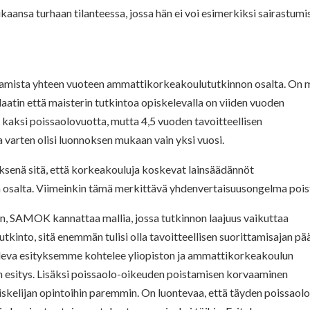
ikaansa turhaan tilanteessa, jossa hän ei voi esimerkiksi sairastumi
amista yhteen vuoteen ammattikorkeakoulututkinnon osalta. On 
idaatin että maisterin tutkintoa opiskelevalla on viiden vuoden
n kaksi poissaolovuotta, mutta 4,5 vuoden tavoitteellisen
varten olisi luonnoksen mukaan vain yksi vuosi.
ksenä sitä, että korkeakouluja koskevat lainsäädännöt
 osalta. Viimeinkin tämä merkittävä yhdenvertaisuusongelma pois
n, SAMOK kannattaa mallia, jossa tutkinnon laajuus vaikuttaa
tkinto, sitä enemmän tulisi olla tavoitteellisen suorittamisajan pää
oleva esityksemme kohtelee yliopiston ja ammattikorkeakoulun
 esitys. Lisäksi poissaolo-oikeuden poistamisen korvaaminen
iskelijan opintoihin paremmin. On luontevaa, että täyden poissaol