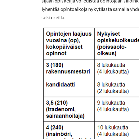
sijaan opiskelija voi edistää opintojaan sillo
lyhentää opintoaikoja nykytilasta samalla yhd
sektoreilla.