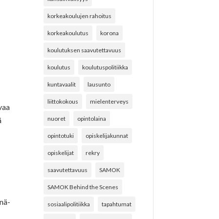
korkeakoulujen rahoitus
korkeakoulutus
korona
koulutuksen saavutettavuus
koulutus
koulutuspolitiikka
kuntavaalit
lausunto
liittokokous
mielenterveys
vaa
nuoret
opintolaina
ä
opintotuki
opiskelijakunnat
opiskelijat
rekry
saavutettavuus
SAMOK
SAMOK Behind the Scenes
snä-
sosiaalipolitiikka
tapahtumat