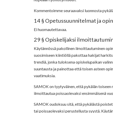
Kommentoimme seuraavaksi luonnosta pykälä
14 § Opetussuunnitelmat ja opint
Ei huomautettavaa.
29 § Opiskelijaksi ilmoittautumi
Käytännössä pakollinen ilmoittautuminen opin
suosimiseen kiintiöllä pakottaa hakijat hark
trendiä, jonka tuloksena opiskelupaikan valinn
suuntausta ja painottaa että toisen asteen opi
vaatimuksia.
SAMOK on tyytyväinen, että pykälän toiseen mo
ilmoittautua poissaolevaksi ensimmäisenä vuon
SAMOK oudoksuu sitä, että pykälästä poisteta
tai poissaolevaksi perustellusta syystä. Käytä