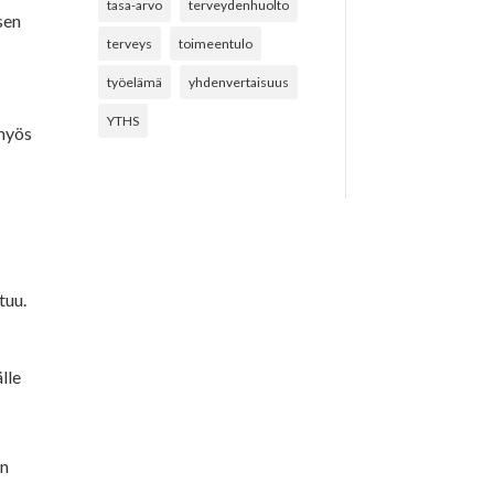
tasa-arvo
terveydenhuolto
sen
terveys
toimeentulo
työelämä
yhdenvertaisuus
YTHS
myös
tuu.
lle
on