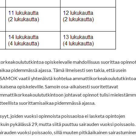
korkeakoulututkintoa opiskelevalle mahdollisuus suorittaa opinno
saikaa pidemmässä ajassa. Tämä ilmeisesti sen takia, että usein
i. SAMOK vaatii yhtenäistä kohtelua ammattikorkeakoulututkintoa
isena opiskeleville. Samoin osa-aikaisesti suoritettavat
mmattikorkeakoulututkintoon johtavat opinnot tulisi mielestäm
tteellista suorittamisaikaa pidemmässä ajassa.
yyt, joiden vuoksi opinnoista poissaoloa ei lasketa opintojen
kuin pykälässä 29, mutta siitä puuttuu sairauden vuoksi poissaolo.
airauden vuoksi poissaolo, sillä muuten pitkäaikainen sairastumine