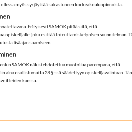
 ollessa myös syrjäyttää sairastuneen korkeakouluopinnoista.
inen
natettavana. Erityisesti SAMOK pitää siitä, että
 opiskelijalle, joka esittää toteuttamiskelpoisen suunnitelman. 
kutusta lisäajan saamiseen.
äminen
tenkin SAMOK näkisi ehdotettua muotoilua parempana, että
isiin aina osallistumatta 28 §:ssä säädettyyn opiskelijavalintaan. T
tavoitteiden kanssa.