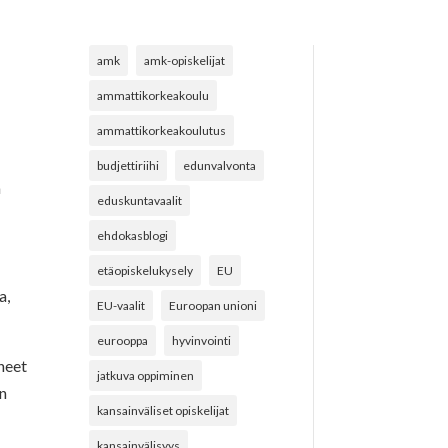
amk
amk-opiskelijat
ammattikorkeakoulu
ammattikorkeakoulutus
budjettiriihi
edunvalvonta
ä
eduskuntavaalit
ehdokasblogi
etäopiskelukysely
EU
a,
EU-vaalit
Euroopan unioni
eurooppa
hyvinvointi
uneet
jatkuva oppiminen
on
kansainväliset opiskelijat
kansainvälisyys