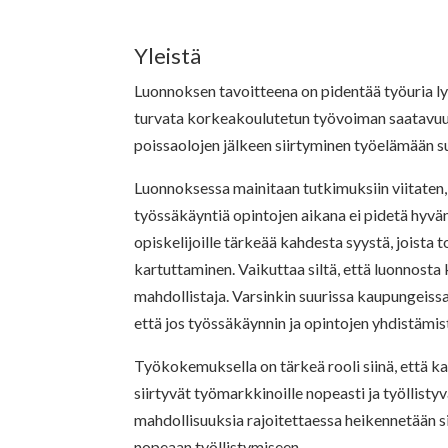
Yleistä
Luonnoksen tavoitteena on pidentää työuria l
turvata korkeakoulutetun työvoiman saatavuus
poissaolojen jälkeen siirtyminen työelämään 
Luonnoksessa mainitaan tutkimuksiin viitaten, e
työssäkäyntiä opintojen aikana ei pidetä hyvä
opiskelijoille tärkeää kahdesta syystä, joist
kartuttaminen. Vaikuttaa siltä, että luonnosta 
mahdollistaja. Varsinkin suurissa kaupungeiss
että jos työssäkäynnin ja opintojen yhdistämi
Työkokemuksella on tärkeä rooli siinä, että ka
siirtyvät työmarkkinoille nopeasti ja työllisty
mahdollisuuksia rajoitettaessa heikennetään 
nopeaan työllistymiseen.