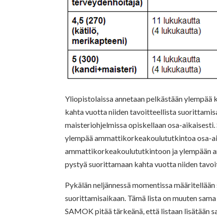
Yliopistolaissa annetaan pelkästään ylempää 
kahta vuotta niiden tavoitteellista suorittami
maisteriohjelmissa opiskellaan osa-aikaisest
ylempää ammattikorkeakoulututkintoa osa-aika
ammattikorkeakoulututkintoon ja ylempään a
pystyä suorittamaan kahta vuotta niiden tavoi
Pykälän neljännessä momentissa määritellään s
suorittamisaikaan. Tämä lista on muuten sama 
SAMOK pitää tärkeänä, että listaan lisätään s