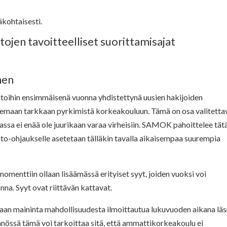
kohtaisesti.
ojen tavoitteelliset suorittamisajat
nen
toihin ensimmäisenä vuonna yhdistettynä uusien hakijoiden
itsemaan tarkkaan pyrkimistä korkeakouluun. Tämä on osa valitetta
assa ei enää ole juurikaan varaa virheisiin. SAMOK pahoittelee tät
nto-ohjaukselle asetetaan tälläkin tavalla aikaisempaa suurempia
menttiin ollaan lisäämässä erityiset syyt, joiden vuoksi voi
na. Syyt ovat riittävän kattavat.
an maininta mahdollisuudesta ilmoittautua lukuvuoden aikana lä
nnössä tämä voi tarkoittaa sitä, että ammattikorkeakoulu ei