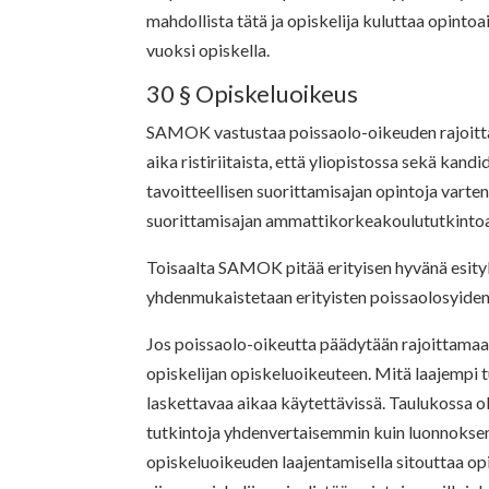
mahdollista tätä ja opiskelija kuluttaa opintoa
vuoksi opiskella.
30 § Opiskeluoikeus
SAMOK vastustaa poissaolo-oikeuden rajoitt
aika ristiriitaista, että yliopistossa sekä kand
tavoitteellisen suorittamisajan opintoja varte
suorittamisajan ammattikorkeakoulututkintoa 
Toisaalta SAMOK pitää erityisen hyvänä esity
yhdenmukaistetaan erityisten poissaolosyiden
Jos poissaolo-oikeutta päädytään rajoittamaa
opiskelijan opiskeluoikeuteen. Mitä laajempi tu
laskettavaa aikaa käytettävissä. Taulukossa 
tutkintoja yhdenvertaisemmin kuin luonnoksen
opiskeluoikeuden laajentamisella sitouttaa op