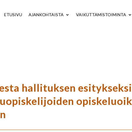
ETUSIVU
AJANKOHTAISTA
VAIKUTTAMISTOIMINTA
sta hallituksen esitykseks
luopiskelijoiden opiskeluoi
en