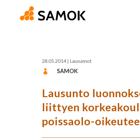
28.05.2014
|
Lausunnot
SAMOK

Lausunto luonnokse
liittyen korkeakou
poissaolo-oikeute