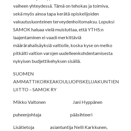
vaiheen yhteydessä. Tämä on tehokas ja toimiva,
sekä myös ainoa tapa kerätä opiskelijoiden
vakuutusluonteinen terveydenhoitomaksu. Lopuksi
SAMOK haluaa vielä muistuttaa, että YTHS:n
laajentaminen ei vaadi merkittäviä
määrärahalisäyksiä valtiolle, koska kyse on melko
pitkälti valtion varojen uudelleenkohdentamisesta
nykyisen budjettikehyksen sisällä.
SUOMEN
AMMATTIKORKEAKOULUOPISKELIJAKUNTIEN
LIITTO – SAMOK RY
Mikko Valtonen Jani Hyppänen
puheenjohtaja pääsihteeri
Lisätietoja asiantuntija Nelli Karkkunen,