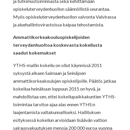
ja tutkimustoiminnasta sekä kehittämään
opiskeluterveydenhuollon säännöllistä seurantaa.
Myös opiskeluterveydenhuollon valvonta Valvirassa
ja aluehallintovirastoissa kaipaa tehostamista.
Ammattikorkeakouluopiskelijoiden
terveydenhuoltoa koskevasta kokeilusta
saadut kokemukset
YTHS-mallin kokeilu on ollut käynnissä 2011
syksystä alkaen Saimaan ja Seinäjoen
ammattikorkeakoulujen opiskelijoille. Päätös jatkaa
kokeilua heinäkuun loppuun 2015 on hyvä, ja
mahdollistaa sen, ettei kokeilupaikkakuntien YTHS-
toimintaa tarvitse ajaa alas ennen YTHS:n
laajentamista valtakunnalliseksi. Hallituksen
esityksessä kokeilun arvioidaan lisäävän valtion
sairausvakuutuksen menoja 200 000 euroa vuonna