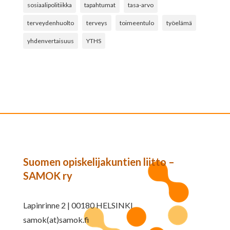
sosiaalipolitiikka
tapahtumat
tasa-arvo
terveydenhuolto
terveys
toimeentulo
työelämä
yhdenvertaisuus
YTHS
Suomen opiskelijakuntien liitto –
SAMOK ry
Lapinrinne 2 | 00180 HELSINKI
samok(at)samok.fi