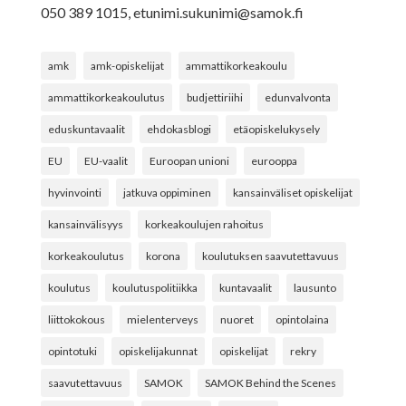
050 389 1015,
etunimi.sukunimi@samok.fi
amk
amk-opiskelijat
ammattikorkeakoulu
ammattikorkeakoulutus
budjettiriihi
edunvalvonta
eduskuntavaalit
ehdokasblogi
etäopiskelukysely
EU
EU-vaalit
Euroopan unioni
eurooppa
hyvinvointi
jatkuva oppiminen
kansainväliset opiskelijat
kansainvälisyys
korkeakoulujen rahoitus
korkeakoulutus
korona
koulutuksen saavutettavuus
koulutus
koulutuspolitiikka
kuntavaalit
lausunto
liittokokous
mielenterveys
nuoret
opintolaina
opintotuki
opiskelijakunnat
opiskelijat
rekry
saavutettavuus
SAMOK
SAMOK Behind the Scenes