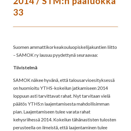
2014 / STM:n pääluokka
33
Suomen ammattikorkeakouluopiskelijakuntien liitto
– SAMOK ry lausuu pyydettynä seuraavaa:
Tiivistelmä
SAMOK näkee hyvänä, että talousarvioesityksessä
on huomioitu YTHS-kokeilun jatkamiseen 2014
loppuun asti tarvittavat rahat. Nyt tarvitaan vielä
päätös YTHS:n laajentamisesta mahdollisimman
pian. Laajentamiseen tulee varata rahat
kehysriihessä 2014. Kokeilun tähänastisten tulosten
perusteella on ilmeistä, että laajentaminen tulee