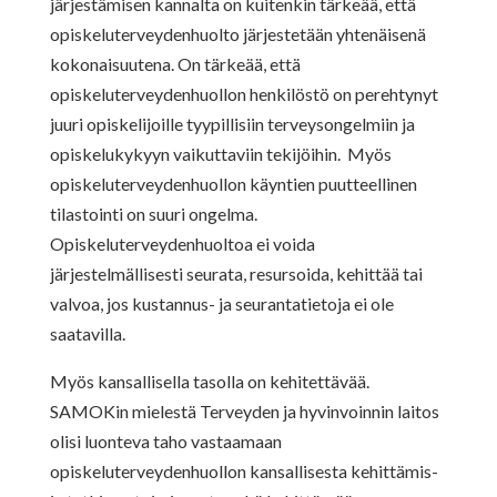
järjestämisen kannalta on kuitenkin tärkeää, että
opiskeluterveydenhuolto järjestetään yhtenäisenä
kokonaisuutena. On tärkeää, että
opiskeluterveydenhuollon henkilöstö on perehtynyt
juuri opiskelijoille tyypillisiin terveysongelmiin ja
opiskelukykyyn vaikuttaviin tekijöihin. Myös
opiskeluterveydenhuollon käyntien puutteellinen
tilastointi on suuri ongelma.
Opiskeluterveydenhuoltoa ei voida
järjestelmällisesti seurata, resursoida, kehittää tai
valvoa, jos kustannus- ja seurantatietoja ei ole
saatavilla.
Myös kansallisella tasolla on kehitettävää.
SAMOKin mielestä Terveyden ja hyvinvoinnin laitos
olisi luonteva taho vastaamaan
opiskeluterveydenhuollon kansallisesta kehittämis-