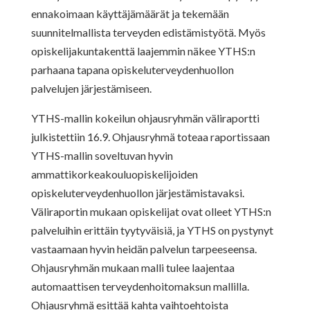
ennakoimaan käyttäjämäärät ja tekemään
suunnitelmallista terveyden edistämistyötä. Myös
opiskelijakuntakenttä laajemmin näkee YTHS:n
parhaana tapana opiskeluterveydenhuollon
palvelujen järjestämiseen.
YTHS-mallin kokeilun ohjausryhmän väliraportti
julkistettiin 16.9. Ohjausryhmä toteaa raportissaan
YTHS-mallin soveltuvan hyvin
ammattikorkeakouluopiskelijoiden
opiskeluterveydenhuollon järjestämistavaksi.
Väliraportin mukaan opiskelijat ovat olleet YTHS:n
palveluihin erittäin tyytyväisiä, ja YTHS on pystynyt
vastaamaan hyvin heidän palvelun tarpeeseensa.
Ohjausryhmän mukaan malli tulee laajentaa
automaattisen terveydenhoitomaksun mallilla.
Ohjausryhmä esittää kahta vaihtoehtoista