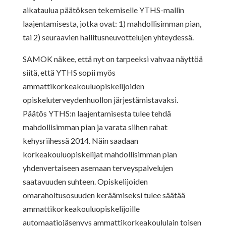
aikataulua päätöksen tekemiselle YTHS-mallin
laajentamisesta, jotka ovat: 1) mahdollisimman pian,
tai 2) seuraavien hallitusneuvottelujen yhteydessä.
SAMOK näkee, että nyt on tarpeeksi vahvaa näyttöä
siitä, että YTHS sopii myös
ammattikorkeakouluopiskelijoiden
opiskeluterveydenhuollon järjestämistavaksi.
Päätös YTHS:n laajentamisesta tulee tehdä
mahdollisimman pian ja varata siihen rahat
kehysriihessä 2014. Näin saadaan
korkeakouluopiskelijat mahdollisimman pian
yhdenvertaiseen asemaan terveyspalvelujen
saatavuuden suhteen. Opiskelijoiden
omarahoitusosuuden keräämiseksi tulee säätää
ammattikorkeakouluopiskelijoille
automaatiojäsenyys ammattikorkeakoululain toisen