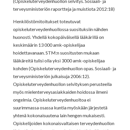
(Opiskeluterveydenhuollon selvitys. Sosiaali- ja
terveysministeriön raportteja ja muistiota 2012:18)
Henkilöstömitoitukset toteutuvat
opiskeluterveydenhuollossa suosituksiin nähden
huonosti. Yhdellä kokopäiväisellä lääkärillä on
keskimäärin 13 000 amk-opiskelijaa
hoidettavanaan. STM:n suositusten mukaan
lääkäreitä tulisi olla yksi 3000 amk-opiskelijaa
kohden (Opiskeluterveydenhuollon opas. Sosiaali- ja
terveysministeriön julkaisuja 2006:12).
Opiskeluterveydenhuollon selvityksen perusteella
myös mielenterveysasiakkaiden hoidossa ilmeni
ongelmia. Opiskeluterveydenhuoltoa ei
suurimmassa osassa kuntia myöskään järjestetä
yhtenä kokonaisuutena lain hengen mukaisesti.
Opiskelijoiden kokonaisvaltaisen terveydenhuollon