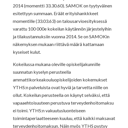
2014 (momentti 33.30.60). SAMOK on tyytyväinen
esitettyyn summaan. Eräät erityishankkkeet
momentille (33.03.63) on talousarvioesityksessä
varattu 100 000e
kokeilun käytännön järjestelyihin
ja tilakustannuksiin vuonna 2014. Se on SAMOKin
näkemyksen mukaan riittävä määrä kattamaan
kyseiset kulut.
Kokeilussa mukana oleville opiskelijakunnille
suunnatun kyselyn perusteella
ammattikorkeakouluopiskelijoiden kokemukset
YTHS:n palveluista ovat hyviä ja tarvetta niille on
ollut. Kokeilun perusteella on käynyt selväksi, että
vapaaehtoisuuteen perustuva terveydenhoitomaksu
ei toimi. YTHS:n vakuutusluonteiseen
toimintaperiaatteeseen kuuluu, että kaikki maksavat
terveydenhoitomaksun. Näin myös YTHS pystyy