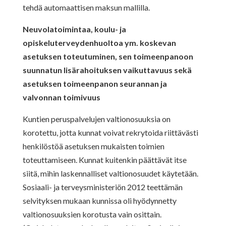
tehdä automaattisen maksun mallilla.
Neuvolatoimintaa, koulu- ja
opiskeluterveydenhuoltoa ym. koskevan
asetuksen toteutuminen, sen toimeenpanoon
suunnatun lisärahoituksen vaikuttavuus sekä
asetuksen toimeenpanon seurannan ja
valvonnan toimivuus
Kuntien peruspalvelujen valtionosuuksia on
korotettu, jotta kunnat voivat rekrytoida riittävästi
henkilöstöä asetuksen mukaisten toimien
toteuttamiseen. Kunnat kuitenkin päättävät itse
siitä, mihin laskennalliset valtionosuudet käytetään.
Sosiaali- ja terveysministeriön 2012 teettämän
selvityksen mukaan kunnissa oli hyödynnetty
valtionosuuksien korotusta vain osittain.