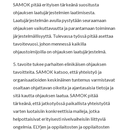
SAMOK pitää erityisen tärkeänä suositusta
ohjauksen laatujärjestelmien laatimisesta.
Laatujärjestelmän avulla pystytään seuraamaan
ohjauksen vaikuttavuutta ja parantamaan toiminnan
järjestelmällisyyttä. Tulevassa työssä pitää asettaa
tavoitevuosi, johon mennessä kaikilla
ohjaustoimijoilla on ohjauksen laatujärjestelmä.
5. tavoite tukee parhaiten elinikäisen ohjauksen
tavoitteita. SAMOK katsoo, että yhteistyö ja
organisaatioiden keskinäinen tuntemus varmistavat
osaltaan ohjattavan oikeita ja ajantasaisia tietoja ja
sitä kautta ohjauksen laatua. SAMOK pitää
tärkeänä, että jatkotyössä paikallista yhteistyötä
varten luotaisiin konkreettisia malleja, jotka
helpottaisivat erityisesti nivelvaiheisiin liittyviä
ongelmia. ELYjen ja oppilaitosten ja oppilaitosten