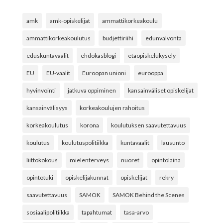
amk
amk-opiskelijat
ammattikorkeakoulu
ammattikorkeakoulutus
budjettiriihi
edunvalvonta
eduskuntavaalit
ehdokasblogi
etäopiskelukysely
EU
EU-vaalit
Euroopan unioni
eurooppa
hyvinvointi
jatkuva oppiminen
kansainväliset opiskelijat
kansainvälisyys
korkeakoulujen rahoitus
korkeakoulutus
korona
koulutuksen saavutettavuus
koulutus
koulutuspolitiikka
kuntavaalit
lausunto
liittokokous
mielenterveys
nuoret
opintolaina
opintotuki
opiskelijakunnat
opiskelijat
rekry
saavutettavuus
SAMOK
SAMOK Behind the Scenes
sosiaalipolitiikka
tapahtumat
tasa-arvo