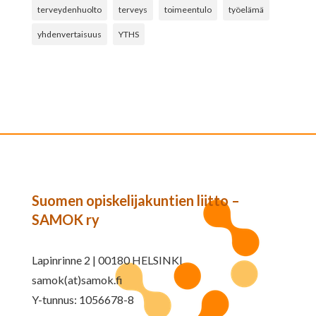
terveydenhuolto
terveys
toimeentulo
työelämä
yhdenvertaisuus
YTHS
Suomen opiskelijakuntien liitto –
SAMOK ry
Lapinrinne 2 | 00180 HELSINKI
samok(at)samok.fi
Y-tunnus: 1056678-8