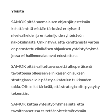
Yleistä
SAMOK pitää suomalaisen ohjausjärjestelmän
kehittämistä erittäin tärkeänä erityisesti
nivelvaiheiden ja eri toimijoiden yhteistyön
näkökulmasta. Onkin hyvä, että kehittämistä varten
on perustettu elinikäisen ohjauksen yhteistyöryhmä,
jossa eri hallinnonalat ovat edustettuna.
SAMOK pitää valitettavana, että alkuperäisenä
tavoitteena olleeseen elinikäisen ohjauksen
strategiaan ei ole päästy aikataulun tiukkuuden
takia. Olisi ollut tärkeää, että strategia olisi pystytty
tekemään.
SAMOK kiittää yhteistyöryhmää siitä, että
tavoitepaperissa esitetään yhteistyöryhmän