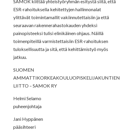
SAMOK kiittää yhteistyöryhmän esitystä siitä, että
ESR-rahoituksella kehitettyjen hallinnonalat
ylittävät toimintamallit vakiinnutettaisiin ja että
seuraavan rakennerahastokauden yhdeksi
painopisteeksi tulisi elinikäinen ohjaus. Näillä
toimenpiteillä varmistettaisiin ESR-rahoituksen
tuloksellisuutta ja sitä, että kehittämistyö myös
jatkuu.
SUOMEN
AMMATTIKORKEAKOULUOPISKELIJAKUNTIEN
LIITTO – SAMOK RY
Helmi Selamo
puheenjohtaja
Jani Hyppänen
pääsihteeri