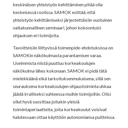
keskinäisen yhteistyön kehittäminen pitää olla
keskeisessä roolissa. SAMOK esittää, että
yhteistyön kehittämiseksi järjestettäisiin vuotuinen
valtakunnallinen seminaari, johon kokoontuisi
ohjauksen eri toimijoita.
Tavoitteisiin liittyvissä toimenpide-ehdotuksissa on
SAMOKin näkökulmasta parantamisen varaa.
Useimmista niistä puuttuu korkeakoulujen
näkökulma lähes kokonaan. SAMOK ei pidä tätä
mielekkäänä eikä tarkoituksenmukaisena, sillä sen
seurauksena korkeakoulujen ohjaustoiminta uhkaa
jäädä irralliseksi suhteessa muihin toimijoihin. Olisi
ollut hyvä suosittaa joitakin yleisiä
toimintaperiaatteita, joita korkeakoulut voisivat
halutessaan ottaa käyttöön autonomiansa puitteissa.