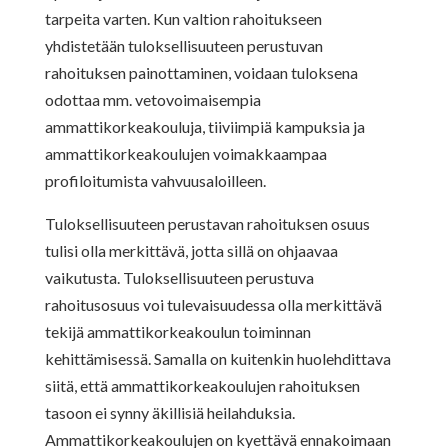
tarpeita varten. Kun valtion rahoitukseen
yhdistetään tuloksellisuuteen perustuvan
rahoituksen painottaminen, voidaan tuloksena
odottaa mm. vetovoimaisempia
ammattikorkeakouluja, tiiviimpiä kampuksia ja
ammattikorkeakoulujen voimakkaampaa
profiloitumista vahvuusaloilleen.
Tuloksellisuuteen perustavan rahoituksen osuus
tulisi olla merkittävä, jotta sillä on ohjaavaa
vaikutusta. Tuloksellisuuteen perustuva
rahoitusosuus voi tulevaisuudessa olla merkittävä
tekijä ammattikorkeakoulun toiminnan
kehittämisessä. Samalla on kuitenkin huolehdittava
siitä, että ammattikorkeakoulujen rahoituksen
tasoon ei synny äkillisiä heilahduksia.
Ammattikorkeakoulujen on kyettävä ennakoimaan