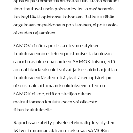
opiskelijaksi ammattikorkeakouluun. Nämä henkilöt
ilmoittautuvat usein poissaoleviksi ja myöhemmin
keskeyttävät opintonsa kokonaan. Ratkaisu tähän
ongelmaan on pakkohaun poistaminen, ei poissaolo-
oikeuden rajaaminen.
SAMOK ei näe raportissa olevan esityksen
koulutusviennin esteiden poistamisesta kuuluvan
raportin asiakokonaisuuteen. SAMOK toivoo, että
ammattikorkeakoulut voivat jatkossakin harjoittaa
koulutusvientiä siten, että yksittäisen opiskelijan
oikeus maksuttomaan koulutukseen toteutuu.
SAMOK ei koe, että opiskelijan oikeus
maksuttomaan koulutukseen voi olla este
tilauskoulutukselle.
Raportissa esitetty palvelusetelimalli pk-yritysten
t&k&i -toiminnan aktivoimiseksi saa SAMOKin