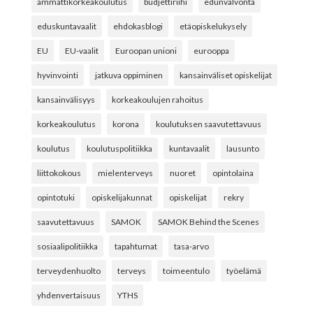
ammattikorkeakoulutus
budjettiriihi
edunvalvonta
eduskuntavaalit
ehdokasblogi
etäopiskelukysely
EU
EU-vaalit
Euroopan unioni
eurooppa
hyvinvointi
jatkuva oppiminen
kansainväliset opiskelijat
kansainvälisyys
korkeakoulujen rahoitus
korkeakoulutus
korona
koulutuksen saavutettavuus
koulutus
koulutuspolitiikka
kuntavaalit
lausunto
liittokokous
mielenterveys
nuoret
opintolaina
opintotuki
opiskelijakunnat
opiskelijat
rekry
saavutettavuus
SAMOK
SAMOK Behind the Scenes
sosiaalipolitiikka
tapahtumat
tasa-arvo
terveydenhuolto
terveys
toimeentulo
työelämä
yhdenvertaisuus
YTHS