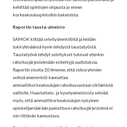
kehittää opintojen ohjausta jo ennen
korkeakouluopintoihin hakemista.
Raportin tausta-aineisto
SAMOK kiittää selvityshenkilöitä ja heidän
tukiryhmäänsä hyvin tehdystä taustatyöstä.
Taustatyönä tehdyt selvitykset tukevat etenkin
rahoitusjärjestelmään esitettyjä uudistuksia.
Raportin sivulta 20 ilmenee, että sidosryhmien
selkeä enemmistö kannattaa
ammattikorkeakoulujen rahoitusvastuun siirtämistä
valtiolle. Haastattelu- ja kyselyaineistosta selviää
myös, että ammattikorkeakoulujen nykyinen
opiskelijamäärään painottuva rahoitusjärjestelmä ei
ole riittävän kannustava.