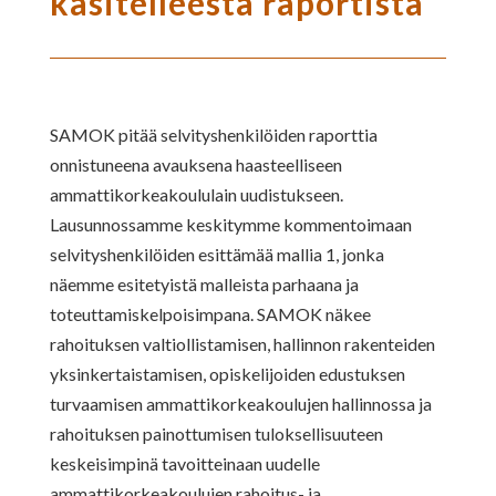
käsitelleestä raportista
SAMOK pitää selvityshenkilöiden raporttia
onnistuneena avauksena haasteelliseen
ammattikorkeakoululain uudistukseen.
Lausunnossamme keskitymme kommentoimaan
selvityshenkilöiden esittämää mallia 1, jonka
näemme esitetyistä malleista parhaana ja
toteuttamiskelpoisimpana. SAMOK näkee
rahoituksen valtiollistamisen, hallinnon rakenteiden
yksinkertaistamisen, opiskelijoiden edustuksen
turvaamisen ammattikorkeakoulujen hallinnossa ja
rahoituksen painottumisen tuloksellisuuteen
keskeisimpinä tavoitteinaan uudelle
ammattikorkeakoulujen rahoitus- ja