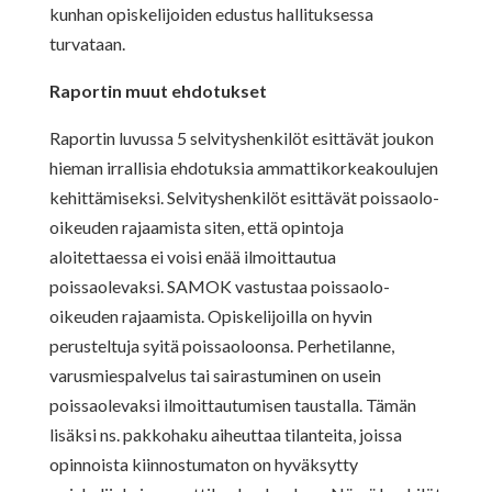
kunhan opiskelijoiden edustus hallituksessa
turvataan.
Raportin muut ehdotukset
Raportin luvussa 5 selvityshenkilöt esittävät joukon
hieman irrallisia ehdotuksia ammattikorkeakoulujen
kehittämiseksi. Selvityshenkilöt esittävät poissaolo-
oikeuden rajaamista siten, että opintoja
aloitettaessa ei voisi enää ilmoittautua
poissaolevaksi. SAMOK vastustaa poissaolo-
oikeuden rajaamista. Opiskelijoilla on hyvin
perusteltuja syitä poissaoloonsa. Perhetilanne,
varusmiespalvelus tai sairastuminen on usein
poissaolevaksi ilmoittautumisen taustalla. Tämän
lisäksi ns. pakkohaku aiheuttaa tilanteita, joissa
opinnoista kiinnostumaton on hyväksytty