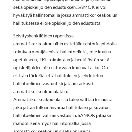
sekä opiskelijoiden edustuksen. SAMOK ei voi
hyväksyä hallintomallia jossa ammattikorkeakoulun
hallituksessa ei ole opiskelijoiden edustusta.
Selvityshenkilöiden raportissa
ammattikorkeakouluihin esitetään rehtorin johdolla
toimivaa monijäsenistä hallintoelintä, jolle kuuluu
opetukseen, TKI-toimintaan ja henkilöstön sekä
opiskelijoiden oikeusturvaan kuuluvat asiat. On
erittäin tärkeää, että hallituksen ja ehdotetun
hallintoelimen vastuut kirjataan tarkasti
ammattikorkeakoululakiin.
Ammattikorkeakoululaissa tulee välttää kirjausta
joka jättää tulkinnanvaraa hallituksen ja kuvatun
hallintoelimen välisiin vastuisiin. SAMOK pitääkin
mahdollisena myös hallintomallia jossa
ammattikorkeakoulun sisällä on useita