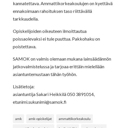
kannatettava. Ammattikorkeakoulujen on kyettävä
ennakoimaan rahoituksen taso riittävällä
tarkkuudella.
Opiskelijoiden oikeuteen ilmoittautua
poissaolevaksi ei tule puuttua. Pakkohaku on
poistettava.
SAMOK on valmis olemaan mukana lainsäädännön
jatkovalmistelussa ja tarjoaa erittäin mielellään
asiantuntemustaan tähän työhön.
Lisätietoja:
asiantuntija Sakari Heikkilä 050 3891014,
etunimi.sukunimi@samok.fi
amk
amk-opiskelijat
ammattikorkeakoulu