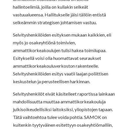
hallintoelimiä, joilla on kullakin selkeät
vastuualueensa. Hallitukselle jäisi tällöin entistä
selkeämmin strategisen johtamisen vastuu.
Selvityshenkilöiden esityksen mukaan kaikkien, eli
myös jo osakeyhtiönä toimivien,
ammattikorkeakoulujen tulisi hakea toimilupaa.
Esityksellä voisi olla huomattavat seuraukset
ammattikorkeakouluverkoston rakenteelle.
Selvityshenkilöiden esitys vaatii laajan poliittisen
keskustelun ja perusteellisen harkinnan.
Selvityshenkilöt eivät käsitelleet raportissa lainkaan
mahdollisuutta muuttaa ammattikorkeakouluja
julkisoikeudellisiksi laitoksiksi, yliopistojen tapaan.
Tätä vaihtoehtoa tulee voida pohtia. SAMOK on
kuitenkin tyytyväinen esitettyyn osakeyhtiömalliin,