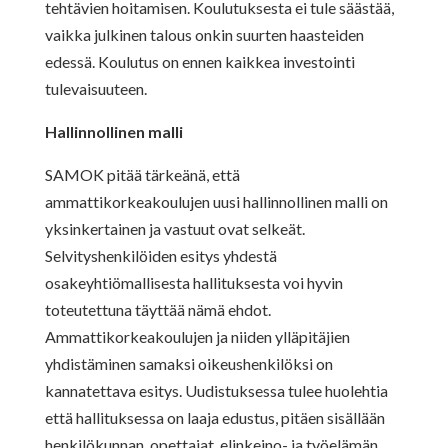
tehtävien hoitamisen. Koulutuksesta ei tule säästää,
vaikka julkinen talous onkin suurten haasteiden
edessä. Koulutus on ennen kaikkea investointi
tulevaisuuteen.
Hallinnollinen malli
SAMOK pitää tärkeänä, että
ammattikorkeakoulujen uusi hallinnollinen malli on
yksinkertainen ja vastuut ovat selkeät.
Selvityshenkilöiden esitys yhdestä
osakeyhtiömallisesta hallituksesta voi hyvin
toteutettuna täyttää nämä ehdot.
Ammattikorkeakoulujen ja niiden ylläpitäjien
yhdistäminen samaksi oikeushenkilöksi on
kannatettava esitys. Uudistuksessa tulee huolehtia
että hallituksessa on laaja edustus, pitäen sisällään
henkilökunnan, opettajat, elinkeino- ja työelämän