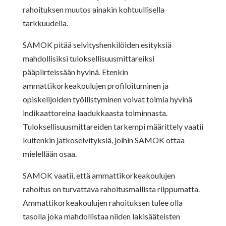
rahoituksen muutos ainakin kohtuullisella
tarkkuudella.
SAMOK pitää selvityshenkilöiden esityksiä
mahdollisiksi tuloksellisuusmittareiksi
pääpiirteissään hyvinä. Etenkin
ammattikorkeakoulujen profiloituminen ja
opiskelijoiden työllistyminen voivat toimia hyvinä
indikaattoreina laadukkaasta toiminnasta.
Tuloksellisuusmittareiden tarkempi määrittely vaatii
kuitenkin jatkoselvityksiä, joihin SAMOK ottaa
mielellään osaa.
SAMOK vaatii, että ammattikorkeakoulujen
rahoitus on turvattava rahoitusmallista riippumatta.
Ammattikorkeakoulujen rahoituksen tulee olla
tasolla joka mahdollistaa niiden lakisääteisten