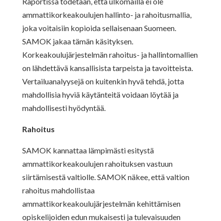
Raportissa todetaan, että ulkomailla ei ole
ammattikorkeakoulujen hallinto- ja rahoitusmallia,
joka voitaisiin kopioida sellaisenaan Suomeen.
SAMOK jakaa tämän käsityksen.
Korkeakoulujärjestelmän rahoitus- ja hallintomallien
on lähdettävä kansallisista tarpeista ja tavoitteista.
Vertailuanalyysejä on kuitenkin hyvä tehdä, jotta
mahdollisia hyviä käytänteitä voidaan löytää ja
mahdollisesti hyödyntää.
Rahoitus
SAMOK kannattaa lämpimästi esitystä
ammattikorkeakoulujen rahoituksen vastuun
siirtämisestä valtiolle. SAMOK näkee, että valtion
rahoitus mahdollistaa
ammattikorkeakoulujärjestelmän kehittämisen
opiskelijoiden edun mukaisesti ja tulevaisuuden