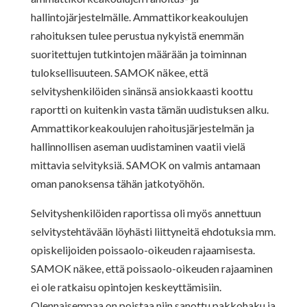
hallintojärjestelmälle. Ammattikorkeakoulujen
rahoituksen tulee perustua nykyistä enemmän
suoritettujen tutkintojen määrään ja toiminnan
tuloksellisuuteen. SAMOK näkee, että
selvityshenkilöiden sinänsä ansiokkaasti koottu
raportti on kuitenkin vasta tämän uudistuksen alku.
Ammattikorkeakoulujen rahoitusjärjestelmän ja
hallinnollisen aseman uudistaminen vaatii vielä
mittavia selvityksiä. SAMOK on valmis antamaan
oman panoksensa tähän jatkotyöhön.
Selvityshenkilöiden raportissa oli myös annettuun
selvitystehtävään löyhästi liittyneitä ehdotuksia mm.
opiskelijoiden poissaolo-oikeuden rajaamisesta.
SAMOK näkee, että poissaolo-oikeuden rajaaminen
ei ole ratkaisu opintojen keskeyttämisiin.
Olennaisempaa on poistaa niin sanottu pakkohaku ja