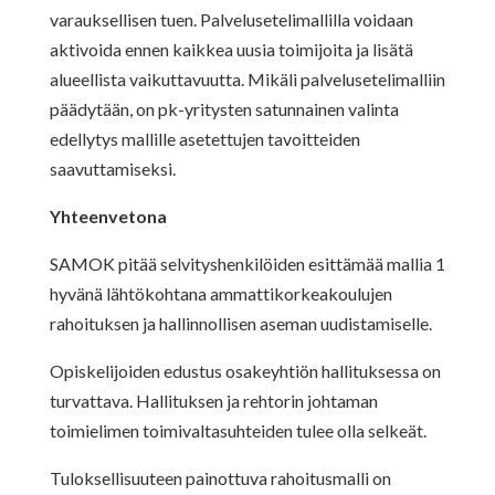
varauksellisen tuen. Palvelusetelimallilla voidaan
aktivoida ennen kaikkea uusia toimijoita ja lisätä
alueellista vaikuttavuutta. Mikäli palvelusetelimalliin
päädytään, on pk-yritysten satunnainen valinta
edellytys mallille asetettujen tavoitteiden
saavuttamiseksi.
Yhteenvetona
SAMOK pitää selvityshenkilöiden esittämää mallia 1
hyvänä lähtökohtana ammattikorkeakoulujen
rahoituksen ja hallinnollisen aseman uudistamiselle.
Opiskelijoiden edustus osakeyhtiön hallituksessa on
turvattava. Hallituksen ja rehtorin johtaman
toimielimen toimivaltasuhteiden tulee olla selkeät.
Tuloksellisuuteen painottuva rahoitusmalli on