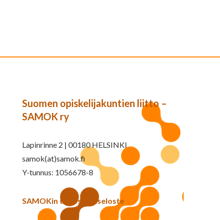
Suomen opiskelijakuntien liitto –
SAMOK ry
Lapinrinne 2 | 00180 HELSINKI
samok(at)samok.fi
Y-tunnus: 1056678-8
SAMOKin tietosuojaseloste