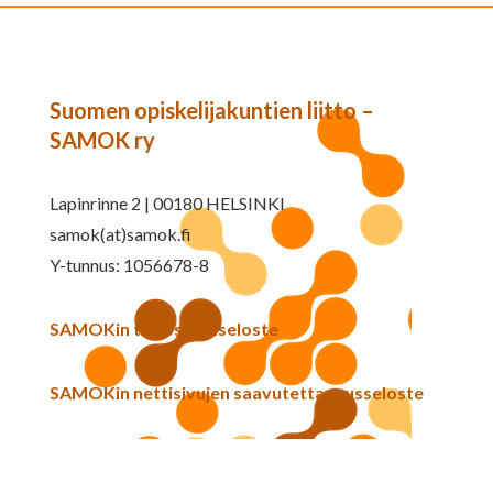
Suomen opiskelijakuntien liitto –
SAMOK ry
Lapinrinne 2 | 00180 HELSINKI
samok(at)samok.fi
Y-tunnus: 1056678-8
SAMOKin tietosuojaseloste
SAMOKin nettisivujen saavutettavuusseloste