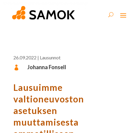
26.09.2022
|
Lausunnot
Johanna Fonsell

Lausuimme
valtioneuvoston
asetuksen
muuttamisesta