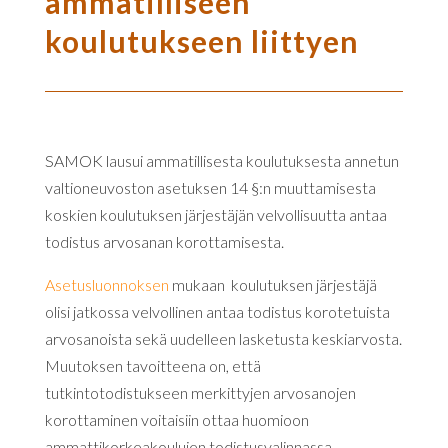
ammatilliseen
koulutukseen liittyen
SAMOK lausui
ammatillisesta koulutuksesta annetun
valtioneuvoston asetuksen 14 §:n muuttamisesta
koskien koulutuksen järjestäjän velvollisuutta antaa
todistus arvosanan korottamisesta.
Asetusluonnoksen
mukaan koulutuksen järjestäjä
olisi jatkossa velvollinen antaa todistus korotetuista
arvosanoista sekä uudelleen lasketusta keskiarvosta.
Muutoksen tavoitteena on, että
tutkintotodistukseen merkittyjen arvosanojen
korottaminen voitaisiin ottaa huomioon
ammattikorkeakoulujen todistusvalinnassa.