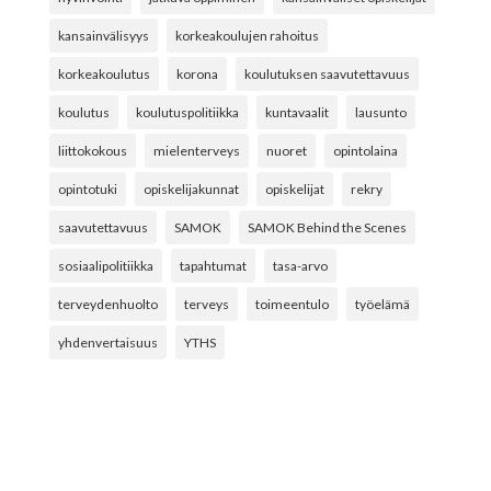
kansainvälisyys
korkeakoulujen rahoitus
korkeakoulutus
korona
koulutuksen saavutettavuus
koulutus
koulutuspolitiikka
kuntavaalit
lausunto
liittokokous
mielenterveys
nuoret
opintolaina
opintotuki
opiskelijakunnat
opiskelijat
rekry
saavutettavuus
SAMOK
SAMOK Behind the Scenes
sosiaalipolitiikka
tapahtumat
tasa-arvo
terveydenhuolto
terveys
toimeentulo
työelämä
yhdenvertaisuus
YTHS