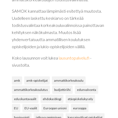
SAMOK kannattaa lämpimästi esitettyä muutosta.
Uudelleen laskettu keskiarvo on tärkeää
todistusvalintaa korkeakouluvalinnoissa painottavan
kehityksen näkökulmasta. Muutos lisää
yhdenvertaisuutta ammatillisen koulutuksen
opiskelijoiden ja lukio-opiskelijoiden välillä.
Koko lausunnon voit lukea
lausuntopalvelu.fi
-
sivustolta.
amk
amk-opiskelijat
ammattikorkeakoulu
ammattikorkeakoulutus
budjettiriihi
edunvalvonta
eduskuntavaalit
ehdokasblogi
etäopiskelukysely
EU
EU-vaalit
Euroopan unioni
eurooppa
hyvinvointi
jatkuva oppiminen
kansainväliset opiskelijat