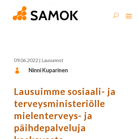
09.06.2022
|
Lausunnot
Ninni Kuparinen

Lausuimme sosiaali- ja
terveysministeriölle
mielenterveys- ja
päihdepalveluja