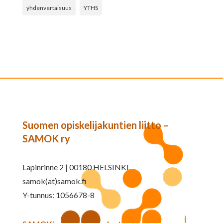
yhdenvertaisuus
YTHS
Suomen opiskelijakuntien liitto –
SAMOK ry
Lapinrinne 2 | 00180 HELSINKI
samok(at)samok.fi
Y-tunnus: 1056678-8