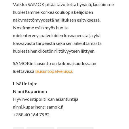
Vaikka SAMOK pitää tavoitetta hyvänä, lausuimme
huolestamme korkeakouluopiskelijoiden
näkymättömyydestä hallituksen esityksessä.
Nostimme esiin myös huolta
mielenterveyspalveluiden kasvaneesta ja yhä
kasvavasta tarpeesta sekä sen aiheuttamasta
huolesta henkilöstön riittävyyteen liittyen.
SAMOKin lausunto on kokonaisuudessaan
luettavissa
lausuntopalvelussa
.
Lisätietoja:
Ninni Kuparinen
Hyvinvointipolitiikan asiantuntija
ninni.kuparinen@samok.fi
+358 40 164 7992