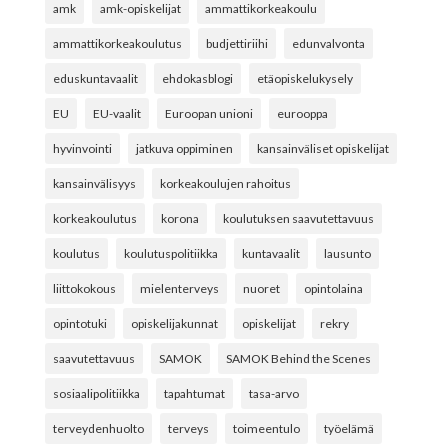
amk
amk-opiskelijat
ammattikorkeakoulu
ammattikorkeakoulutus
budjettiriihi
edunvalvonta
eduskuntavaalit
ehdokasblogi
etäopiskelukysely
EU
EU-vaalit
Euroopan unioni
eurooppa
hyvinvointi
jatkuva oppiminen
kansainväliset opiskelijat
kansainvälisyys
korkeakoulujen rahoitus
korkeakoulutus
korona
koulutuksen saavutettavuus
koulutus
koulutuspolitiikka
kuntavaalit
lausunto
liittokokous
mielenterveys
nuoret
opintolaina
opintotuki
opiskelijakunnat
opiskelijat
rekry
saavutettavuus
SAMOK
SAMOK Behind the Scenes
sosiaalipolitiikka
tapahtumat
tasa-arvo
terveydenhuolto
terveys
toimeentulo
työelämä