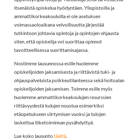
itsenäistä opiskelua hyödyntäen. Yliopistoilla ja
ammattikorkeakouluilla ei ole asetuksen
voimassaoloaikana velvollisuutta järjestää
tutkintoon johtavia opintoja ja opintojen ohjausta
siten, että opiskelija voi suorittaa opinnot
tavoitteellisessa suorittamisajassa.
Nostimme lausunnossa esille huolemme
opiskelijoiden jaksamisesta ja riittävistä tuki- ja
ohjauspalveluista poikkeutilanteessa sekä hoitoalan
opiskelijoiden jaksamisen. Toimme esille myös
huolemme ammattikorkeakoulujen resurssien
riittävyydestä kulujen noustua esimerkiksi
etäopetukseen siirtymisen vuoksi ja tulojen
laskettua liiketoiminnan pysähdyttyä.
Lue koko lausunto
täältä
.