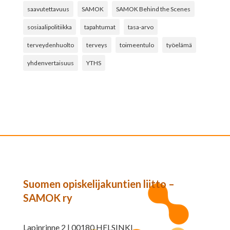
saavutettavuus
SAMOK
SAMOK Behind the Scenes
sosiaalipolitiikka
tapahtumat
tasa-arvo
terveydenhuolto
terveys
toimeentulo
työelämä
yhdenvertaisuus
YTHS
Suomen opiskelijakuntien liitto –
SAMOK ry
Lapinrinne 2 | 00180 HELSINKI