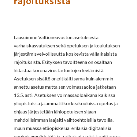
rajoituksista
Lausuimme Valtioneuvoston asetuksesta
varhaiskasvatuksen sekä opetuksen ja koulutuksen
järjestämisvelvollisuutta koskevista väliaikaisista
rajoituksista. Esityksen tavoitteena on osaltaan
hidastaa koronavirustartuntojen leviämistä.
Asetuksen sisältö on pitkälti sama kuin aiemmin
annettu asetus mutta sen voimassaoloa jatketaan
13.5. asti. Asetuksen voimassaoloaikana kaikissa
yliopistoissa ja ammattikorkeakouluissa opetus ja
ohjaus järjestetään lähiopetuksen sijaan
mahdollisimman laajalti vaihtoehtoisilla tavoilla,
muun muassa etäopiskelua, erilaisia digitaalisia
oppimisympäristöjä ja -ratkaisuja sekä tarvittaessa