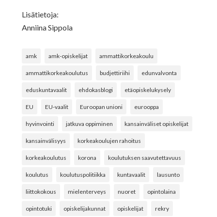
Lisätietoja:
Anniina Sippola
amk
amk-opiskelijat
ammattikorkeakoulu
ammattikorkeakoulutus
budjettiriihi
edunvalvonta
eduskuntavaalit
ehdokasblogi
etäopiskelukysely
EU
EU-vaalit
Euroopan unioni
eurooppa
hyvinvointi
jatkuva oppiminen
kansainväliset opiskelijat
kansainvälisyys
korkeakoulujen rahoitus
korkeakoulutus
korona
koulutuksen saavutettavuus
koulutus
koulutuspolitiikka
kuntavaalit
lausunto
liittokokous
mielenterveys
nuoret
opintolaina
opintotuki
opiskelijakunnat
opiskelijat
rekry