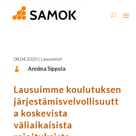
08.04.2020
|
Lausunnot
Anniina Sippola

Lausuimme koulutuksen
järjestämisvelvollisuutt
a koskevista
väliaikaisista