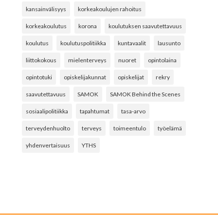
kansainvälisyys
korkeakoulujen rahoitus
korkeakoulutus
korona
koulutuksen saavutettavuus
koulutus
koulutuspolitiikka
kuntavaalit
lausunto
liittokokous
mielenterveys
nuoret
opintolaina
opintotuki
opiskelijakunnat
opiskelijat
rekry
saavutettavuus
SAMOK
SAMOK Behind the Scenes
sosiaalipolitiikka
tapahtumat
tasa-arvo
terveydenhuolto
terveys
toimeentulo
työelämä
yhdenvertaisuus
YTHS