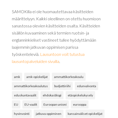
SAMOKilla ei ole huomautettavaa käsitteiden
määrittelyyn. Kaikki oleellinen on otettu huomioon
sanastossa olevien käsitteiden osalta. Käsitteiden
sisällön kuvaaminen sekä termien ruotsin- ja
englanninkieliset vastineet tullee hyödyttämään
laajemmin jatkuvan oppimisen parissa
työskenteleviä.
Lausuntoon voit tutustua
lausuntopalveluiden sivuilla
.
amk
amk-opiskelijat
ammattikorkeakoulu
ammattikorkeakoulutus
budjettiriihi
edunvalvonta
eduskuntavaalit
ehdokasblogi
etäopiskelukysely
EU
EU-vaalit
Euroopan unioni
eurooppa
hyvinvointi
jatkuva oppiminen
kansainväliset opiskelijat