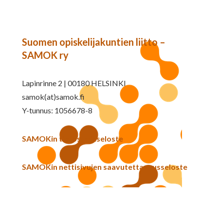
Suomen opiskelijakuntien liitto –
SAMOK ry
Lapinrinne 2 | 00180 HELSINKI
samok(at)samok.fi
Y-tunnus: 1056678-8
SAMOKin tietosuojaseloste
SAMOKin nettisivujen saavutettavuusseloste