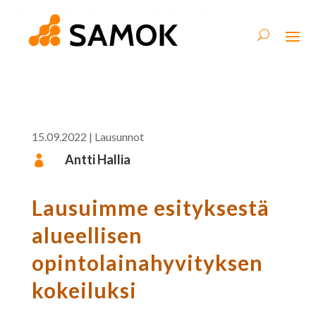
15.09.2022
|
Lausunnot
Antti Hallia

Lausuimme esityksestä
alueellisen
opintolainahyvityksen
kokeiluksi