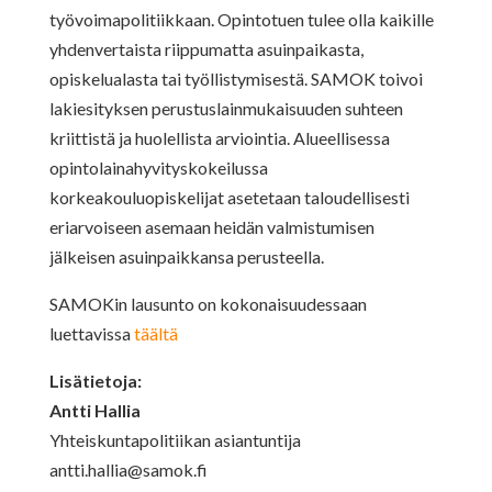
työvoimapolitiikkaan. Opintotuen tulee olla kaikille
yhdenvertaista riippumatta asuinpaikasta,
opiskelualasta tai työllistymisestä. SAMOK toivoi
lakiesityksen perustuslainmukaisuuden suhteen
kriittistä ja huolellista arviointia. Alueellisessa
opintolainahyvityskokeilussa
korkeakouluopiskelijat asetetaan taloudellisesti
eriarvoiseen asemaan heidän valmistumisen
jälkeisen asuinpaikkansa perusteella.
SAMOKin lausunto on kokonaisuudessaan
luettavissa
täältä
Lisätietoja:
Antti Hallia
Yhteiskuntapolitiikan asiantuntija
antti.hallia@samok.fi