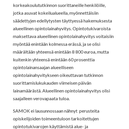
korkeakoulututkinnon suorittaneille henkilöille,
jotka asuvat kokeilualueella, myönnettäisiin
säädettyjen edellytysten täyttyessä hakemuksesta
alueellinen opintolainahyvitys. Opintotukivaroista
maksettava alueellinen opintolainahyvitys voitaisiin
myöntää enintään kolmessa erässä, ja se olisi
määrältään yhteensä enintään 8 800 euroa, mutta
kuitenkin yhteensä enintään 60 prosenttia
opintolainansaajan alueelliseen
opintolainahyvitykseen oikeuttavan tutkinnon
suorittamislukukauden viimeisen päivän
lainamäärästä. Alueellinen opintolainahyvitys olisi
saajalleen verovapaata tuloa.
SAMOK ei lausunnossaan nähnyt perusteita
opiskelijoiden toimeentuloon tarkoitettujen
opintotukivarojen käyttämistä alue- ja