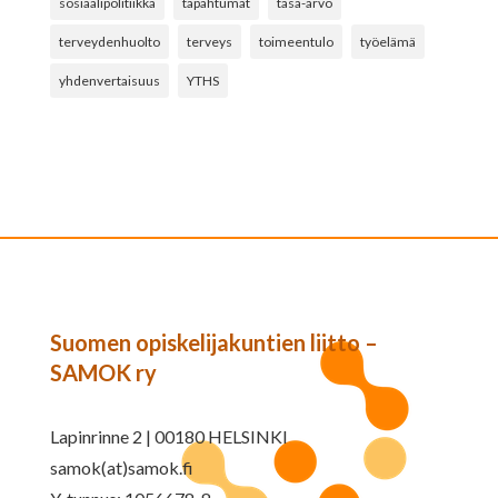
sosiaalipolitiikka
tapahtumat
tasa-arvo
terveydenhuolto
terveys
toimeentulo
työelämä
yhdenvertaisuus
YTHS
Suomen opiskelijakuntien liitto –
SAMOK ry
Lapinrinne 2 | 00180 HELSINKI
samok(at)samok.fi