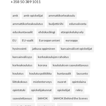
+358 50 389 1011
amk
amk-opiskelijat
ammattikorkeakoulu
ammattikorkeakoulutus
budjettiriihi
edunvalvonta
eduskuntavaalit
ehdokasblogi
etäopiskelukysely
EU
EU-vaalit
Euroopan unioni
eurooppa
hyvinvointi
jatkuva oppiminen
kansainväliset opiskelijat
kansainvälisyys
korkeakoulujen rahoitus
korkeakoulutus
korona
koulutuksen saavutettavuus
koulutus
koulutuspolitiikka
kuntavaalit
lausunto
liittokokous
mielenterveys
nuoret
opintolaina
opintotuki
opiskelijakunnat
opiskelijat
rekry
saavutettavuus
SAMOK
SAMOK Behind the Scenes