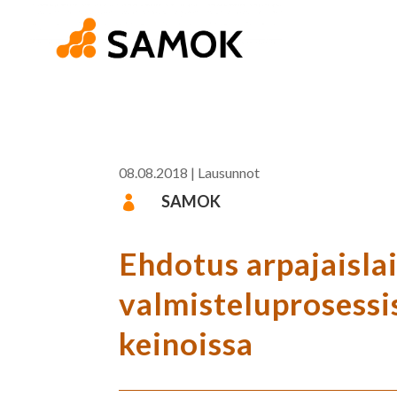
08.08.2018
|
Lausunnot
SAMOK

Ehdotus arpajaisl
valmisteluprosess
keinoissa