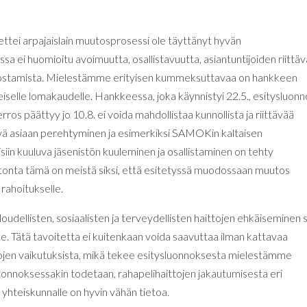
tei arpajaislain muutosprosessi ole täyttänyt hyvän
ssa ei huomioitu avoimuutta, osallistavuutta, asiantuntijoiden riittä
odostamista. Mielestämme erityisen kummeksuttavaa on hankkeen
leiselle lomakaudelle. Hankkeessa, joka käynnistyi 22.5., esitysluon
erros päättyy jo 10.8. ei voida mahdollistaa kunnollista ja riittävää
ttävä asiaan perehtyminen ja esimerkiksi SAMOKin kaltaisen
isiin kuuluva jäsenistön kuuleminen ja osallistaminen on tehty
onta tämä on meistä siksi, että esitetyssä muodossaan muutos
rahoitukselle.
udellisten, sosiaalisten ja terveydellisten haittojen ehkäiseminen 
. Tätä tavoitetta ei kuitenkaan voida saavuttaa ilman kattavaa
nojen vaikutuksista, mikä tekee esitysluonnoksesta mielestämme
uonnoksessakin todetaan, rahapelihaittojen jakautumisesta eri
yhteiskunnalle on hyvin vähän tietoa.