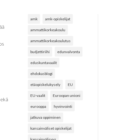
amk
amk-opiskelijat
vää
ammattikorkeakoulu
ammattikorkeakoulutus
nos
budjettiriihi
edunvalvonta
eduskuntavaalit
ehdokasblogi
etäopiskelukysely
EU
EU-vaalit
Euroopan unioni
sekä
eurooppa
hyvinvointi
jatkuva oppiminen
kansainväliset opiskelijat
kansainvälisyys