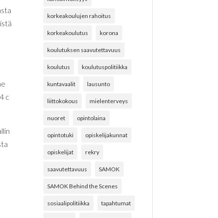
asta
korkeakoulujen rahoitus
istä
korkeakoulutus
korona
koulutuksen saavutettavuus
koulutus
koulutuspolitiikka
me
kuntavaalit
lausunto
4 c
liittokokous
mielenterveys
nuoret
opintolaina
llin
opintotuki
opiskelijakunnat
sta
opiskelijat
rekry
saavutettavuus
SAMOK
SAMOK Behind the Scenes
sosiaalipolitiikka
tapahtumat