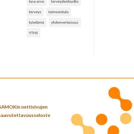
tasa-arvo
terveydenhuolto
terveys
toimeentulo
työelämä
yhdenvertaisuus
YTHS
SAMOKin nettisivujen
saavutettavuusseloste