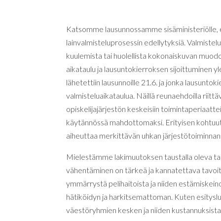
Katsomme lausunnossamme sisäministeriölle, et
lainvalmisteluprosessin edellytyksiä. Valmistelu
kuulemista tai huolellista kokonaiskuvan mu
aikataulu ja lausuntokierroksen sijoittuminen y
lähetettiin lausunnoille 21.6. ja jonka lausuntoki
valmisteluaikataulua. Näillä reunaehdoilla rii
opiskelijajärjestön keskeisiin toimintaperiaatte
käytännössä mahdottomaksi. Erityisen kohtuut
aiheuttaa merkittävän uhkan järjestötoiminnan 
Mielestämme lakimuutoksen taustalla oleva talo
vähentäminen on tärkeä ja kannatettava tavoite
ymmärrystä pelihaitoista ja niiden estämiskei
hätiköidyn ja harkitsemattoman. Kuten esitysl
väestöryhmien kesken ja niiden kustannuksista 