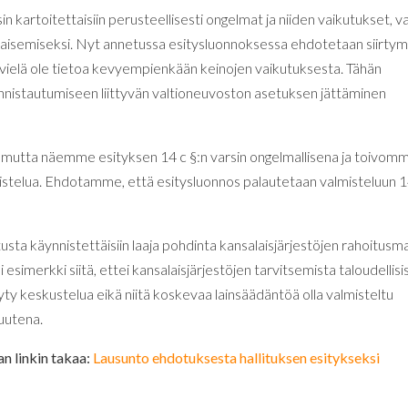
nsin kartoitettaisiin perusteellisesti ongelmat ja niiden vaikutukset, v
atkaisemiseksi. Nyt annetussa esitysluonnoksessa ehdotetaan siirtym
i vielä ole tietoa kevyempienkään keinojen vaikutuksesta. Tähän
nnistautumiseen liittyvän valtioneuvoston asetuksen jättäminen
 mutta näemme esityksen 14 c §:n varsin ongelmallisena ja toivom
lmistelua. Ehdotamme,
että esitysluonnos palautetaan valmisteluun 1
usta käynnistettäisiin laaja pohdinta kansalaisjärjestöjen rahoitusma
 esimerkki siitä, ettei kansalaisjärjestöjen tarvitsemista taloudellisi
äyty keskustelua eikä niitä koskevaa lainsäädäntöä olla valmisteltu
suutena.
n linkin takaa:
Lausunto ehdotuksesta hallituksen esitykseksi