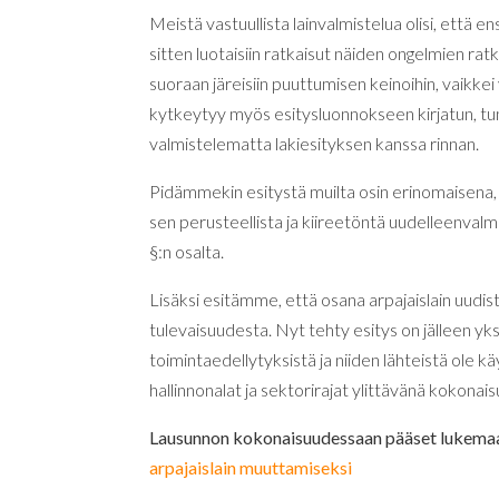
Meistä vastuullista lainvalmistelua olisi, että e
sitten luotaisiin ratkaisut näiden ongelmien r
suoraan järeisiin puuttumisen keinoihin, vaikke
kytkeytyy myös esitysluonnokseen kirjatun, tu
valmistelematta lakiesityksen kanssa rinnan.
Pidämmekin esitystä muilta osin erinomaisena,
sen perusteellista ja kiireetöntä uudelleenva
§:n osalta.
Lisäksi esitämme, että osana arpajaislain uudist
tulevaisuudesta. Nyt tehty esitys on jälleen yksi
toimintaedellytyksistä ja niiden lähteistä ole k
hallinnonalat ja sektorirajat ylittävänä kokonai
Lausunnon kokonaisuudessaan pääset lukemaa
arpajaislain muuttamiseksi