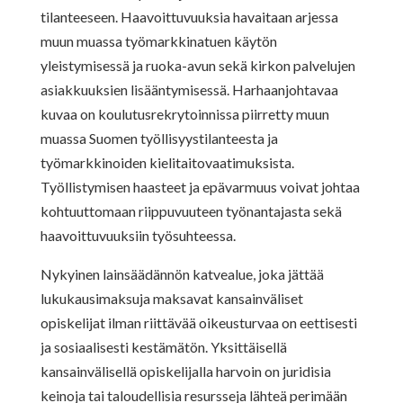
tilanteeseen. Haavoittuvuuksia havaitaan arjessa
muun muassa työmarkkinatuen käytön
yleistymisessä ja ruoka-avun sekä kirkon palvelujen
asiakkuuksien lisääntymisessä. Harhaanjohtavaa
kuvaa on koulutusrekrytoinnissa piirretty muun
muassa Suomen työllisyystilanteesta ja
työmarkkinoiden kielitaitovaatimuksista.
Työllistymisen haasteet ja epävarmuus voivat johtaa
kohtuuttomaan riippuvuuteen työnantajasta sekä
haavoittuvuuksiin työsuhteessa.
Nykyinen lainsäädännön katvealue, joka jättää
lukukausimaksuja maksavat kansainväliset
opiskelijat ilman riittävää oikeusturvaa on eettisesti
ja sosiaalisesti kestämätön. Yksittäisellä
kansainvälisellä opiskelijalla harvoin on juridisia
keinoja tai taloudellisia resursseja lähteä perimään