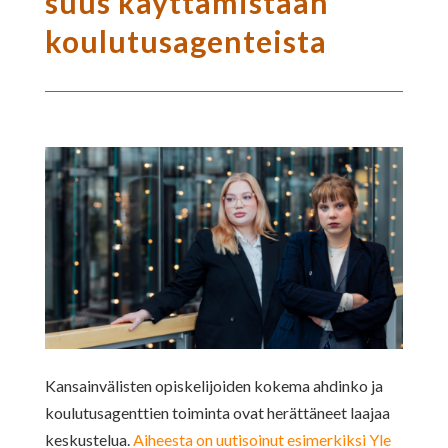
suus käyttämistään
koulutusagenteista
Kansainvälisten opiskelijoiden kokema ahdinko ja
koulutusagenttien toiminta ovat herättäneet laajaa
keskustelua.
Aiheesta on uutisoinut esimerkiksi Yle