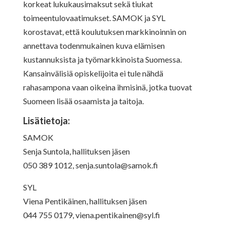
korkeat lukukausimaksut sekä tiukat
toimeentulovaatimukset. SAMOK ja SYL
korostavat, että koulutuksen markkinoinnin on
annettava todenmukainen kuva elämisen
kustannuksista ja työmarkkinoista Suomessa.
Kansainvälisiä opiskelijoita ei tule nähdä
rahasampona vaan oikeina ihmisinä, jotka tuovat
Suomeen lisää osaamista ja taitoja.
Lisätietoja:
SAMOK
Senja Suntola, hallituksen jäsen
050 389 1012,
senja.suntola@samok.fi
SYL
Viena Pentikäinen, hallituksen jäsen
044 755 0179,
viena.pentikainen@syl.fi