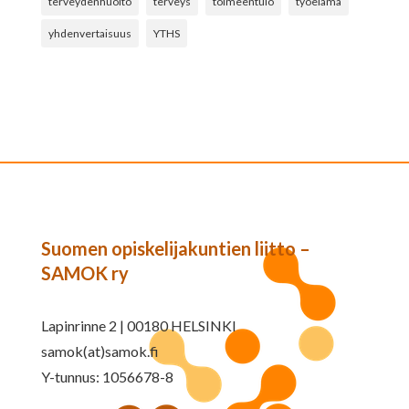
terveydenhuolto
terveys
toimeentulo
työelämä
yhdenvertaisuus
YTHS
Suomen opiskelijakuntien liitto –
SAMOK ry
Lapinrinne 2 | 00180 HELSINKI
samok(at)samok.fi
Y-tunnus: 1056678-8