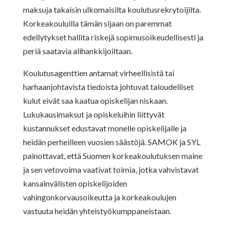
maksuja takaisin ulkomaisilta koulutusrekrytoijilta.
Korkeakouluilla tämän sijaan on paremmat
edellytykset hallita riskejä sopimusoikeudellisesti ja
periä saatavia alihankkijoiltaan.
Koulutusagenttien antamat virheellisistä tai
harhaanjohtavista tiedoista johtuvat taloudelliset
kulut eivät saa kaatua opiskelijan niskaan.
Lukukausimaksut ja opiskeluihin liittyvät
kustannukset edustavat monelle opiskelijalle ja
heidän perheilleen vuosien säästöjä. SAMOK ja SYL
painottavat, että Suomen korkeakoulutuksen maine
ja sen vetovoima vaativat toimia, jotka vahvistavat
kansainvälisten opiskelijoiden
vahingonkorvausoikeutta ja korkeakoulujen
vastuuta heidän yhteistyökumppaneistaan.