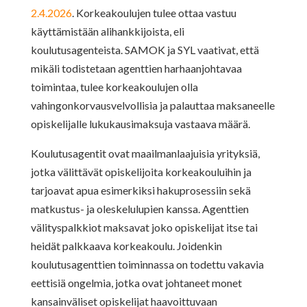
2.4.2026
. Korkeakoulujen tulee ottaa vastuu
käyttämistään alihankkijoista, eli
koulutusagenteista. SAMOK ja SYL vaativat, että
mikäli todistetaan agenttien harhaanjohtavaa
toimintaa, tulee korkeakoulujen olla
vahingonkorvausvelvollisia ja palauttaa maksaneelle
opiskelijalle lukukausimaksuja vastaava määrä.
Koulutusagentit ovat maailmanlaajuisia yrityksiä,
jotka välittävät opiskelijoita korkeakouluihin ja
tarjoavat apua esimerkiksi hakuprosessiin sekä
matkustus- ja oleskelulupien kanssa. Agenttien
välityspalkkiot maksavat joko opiskelijat itse tai
heidät palkkaava korkeakoulu. Joidenkin
koulutusagenttien toiminnassa on todettu vakavia
eettisiä ongelmia, jotka ovat johtaneet monet
kansainväliset opiskelijat haavoittuvaan