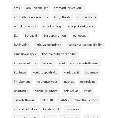
amk
amk-opiskelijat
ammattikorkeakoulu
ammattikorkeakoulutus
budjettiriihi
edunvalvonta
eduskuntavaalit
ehdokasblogi
etäopiskelukysely
EU
EU-vaalit
Euroopan unioni
eurooppa
hyvinvointi
jatkuva oppiminen
kansainväliset opiskelijat
kansainvälisyys
korkeakoulujen rahoitus
korkeakoulutus
korona
koulutuksen saavutettavuus
koulutus
koulutuspolitiikka
kuntavaalit
lausunto
liittokokous
mielenterveys
nuoret
opintolaina
opintotuki
opiskelijakunnat
opiskelijat
rekry
saavutettavuus
SAMOK
SAMOK Behind the Scenes
sosiaalipolitiikka
tapahtumat
tasa-arvo