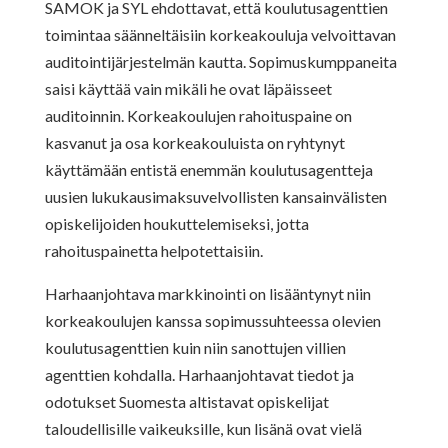
SAMOK ja SYL ehdottavat, että koulutusagenttien
toimintaa säänneltäisiin korkeakouluja velvoittavan
auditointijärjestelmän kautta. Sopimuskumppaneita
saisi käyttää vain mikäli he ovat läpäisseet
auditoinnin. Korkeakoulujen rahoituspaine on
kasvanut ja osa korkeakouluista on ryhtynyt
käyttämään entistä enemmän koulutusagentteja
uusien lukukausimaksuvelvollisten kansainvälisten
opiskelijoiden houkuttelemiseksi, jotta
rahoituspainetta helpotettaisiin.
Harhaanjohtava markkinointi on lisääntynyt niin
korkeakoulujen kanssa sopimussuhteessa olevien
koulutusagenttien kuin niin sanottujen villien
agenttien kohdalla. Harhaanjohtavat tiedot ja
odotukset Suomesta altistavat opiskelijat
taloudellisille vaikeuksille, kun lisänä ovat vielä