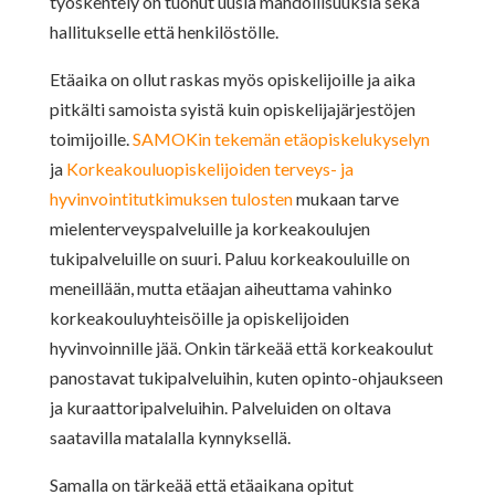
työskentely on tuonut uusia mahdollisuuksia sekä
hallitukselle että henkilöstölle.
Etäaika on ollut raskas myös opiskelijoille ja aika
pitkälti samoista syistä kuin opiskelijajärjestöjen
toimijoille.
SAMOKin tekemän etäopiskelukyselyn
ja
Korkeakouluopiskelijoiden terveys- ja
hyvinvointitutkimuksen tulosten
mukaan tarve
mielenterveyspalveluille ja korkeakoulujen
tukipalveluille on suuri. Paluu korkeakouluille on
meneillään, mutta etäajan aiheuttama vahinko
korkeakouluyhteisöille ja opiskelijoiden
hyvinvoinnille jää. Onkin tärkeää että korkeakoulut
panostavat tukipalveluihin, kuten opinto-ohjaukseen
ja kuraattoripalveluihin. Palveluiden on oltava
saatavilla matalalla kynnyksellä.
Samalla on tärkeää että etäaikana opitut