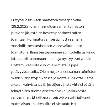
Etätyösuosituksen päätyttyä toissapäivänä
(28.2.2022) olemme muiden saman toimiston
jakavien järjestöjen kesken pohtineet miten
toimitaan koronaturvallisesti, mutta samalla
mahdollistaen sosiaalisen vuorovaikutuksen
toimistolla. Ihmisten tapaaminen on todella tärkeää,
jotta oppii tuntemaan heidät, ja pystyy syntymään
luottamuksellista vuorovaikutusta ja jopa
ystävyyssuhteita. Olemme jakaneet saman toimiston
muiden järjestöjen kanssa jo kohta 15 vuotta. Tämä
aika on vahvistanut järjestöjen välistä yhteistyötä ja
tehnyt siten suomalaisesta opiskelijaliikkeestä
vahvemman. Etäaikana yhteistyö on toki jatkunut,
mutta aivan kaikkea siitä ei ole saatu irti.