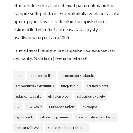
etäopetuksen käytänteet eivät painu unholaan kun
kampukselle palataan. Etätyökaluilla voidaan tarjota
opintoja joustavasti, silloinkin kun opiskelija ei
esimerkiksi elämäntilanteensa takia pysty
osallistumaan paikan päällä.
Toivottavasti etätyö- ja etäopiskelusuositukset on
nyt nähty. Nähdään (livenä tai etänä)!
amk
amk-opiskelijat
ammattikorkeakoulu
ammattikorkeakoulutus
budjettiriihi
edunvalvonta
eduskuntavaalit
ehdokasblogi
etäopiskelukysely
EU
EU-vaalit
Euroopan unioni
eurooppa
hyvinvointi
jatkuva oppiminen
kansainväliset opiskelijat
kansainvälisyys
korkeakoulujen rahoitus