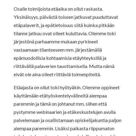
Osalle toimijoista etäaika on ollut raskasta.
Yksinäisyys, päivästä toiseen jatkuvat puuduttavat
etäpalaverit, ja epätietoisuus siitä kuinka pitkään
tilanne jatkuu ovat olleet kuluttavia. Olemme toki
järjestönä parhaamme mukaan pyrkineet
vastaamaan tilanteeseen mm. järjestämällä
epämuodollisia kohtaamisia etäyhteyksillä ja
riittävällä palaverien tauottamisella. Mutta nämä
eivät ole aina olleet riittäviä toimenpiteitä.
Etäajasta on ollut toki hyötyäkin. Olemme oppineet
käyttämään etätyöskentelyvälineitä aiempaa
paremmin ja tämä on johtanut mm. siihen että
pystymme webinaarien ja etäkeskustelujen avulla
palvelemaan ja osallistamaan opiskelijakuntia paljon
aiempaa paremmin. Lisäksi paikasta riippumaton