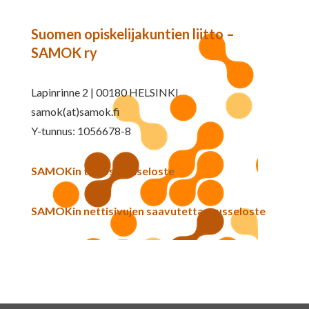
Suomen opiskelijakuntien liitto –
SAMOK ry
Lapinrinne 2 | 00180 HELSINKI
samok(at)samok.fi
Y-tunnus: 1056678-8
SAMOKin tietosuojaseloste
SAMOKin nettisivujen saavutettavuusseloste