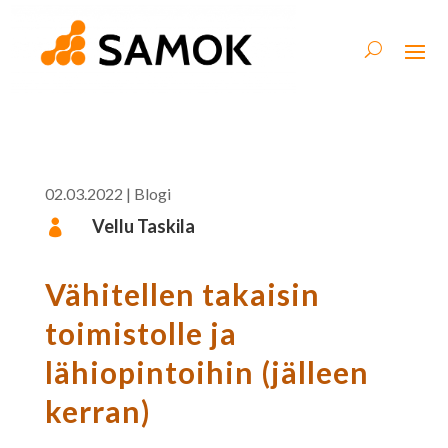
02.03.2022
|
Blogi
Vellu Taskila

Vähitellen takaisin
toimistolle ja
lähiopintoihin (jälleen
kerran)