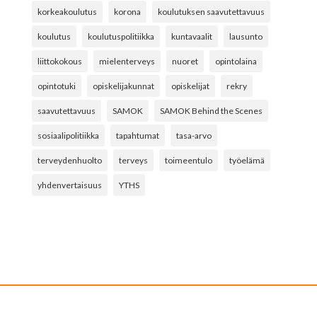
korkeakoulutus
korona
koulutuksen saavutettavuus
koulutus
koulutuspolitiikka
kuntavaalit
lausunto
liittokokous
mielenterveys
nuoret
opintolaina
opintotuki
opiskelijakunnat
opiskelijat
rekry
saavutettavuus
SAMOK
SAMOK Behind the Scenes
sosiaalipolitiikka
tapahtumat
tasa-arvo
terveydenhuolto
terveys
toimeentulo
työelämä
yhdenvertaisuus
YTHS