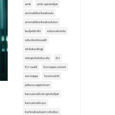
amk
amk-opiskelijat
ammattikorkeakoulu
ammattikorkeakoulutus
budjettiriihi
edunvalvonta
eduskuntavaalit
ehdokasblogi
etäopiskelukysely
EU
EU-vaalit
Euroopan unioni
eurooppa
hyvinvointi
jatkuva oppiminen
kansainväliset opiskelijat
kansainvälisyys
korkeakoulujen rahoitus