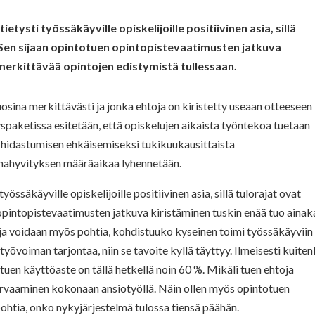
tysti työssäkäyville opiskelijoille positiivinen asia, sillä
. Sen sijaan opintotuen opintopistevaatimusten jatkuva
merkittävää opintojen edistymistä tullessaan.
vuosina merkittävästi ja jonka ehtoja on kiristetty useaan otteeseen
paketissa esitetään, että opiskelujen aikaista työntekoa tuetaan
 hidastumisen ehkäisemiseksi tukikuukausittaista
ainahyvityksen määräaikaa lyhennetään.
össäkäyville opiskelijoille positiivinen asia, sillä tulorajat ovat
 opintopistevaatimusten jatkuva kiristäminen tuskin enää tuo aina
 ja voidaan myös pohtia, kohdistuuko kyseinen toimi työssäkäyviin
työvoiman tarjontaa, niin se tavoite kyllä täyttyy. Ilmeisesti kuiten
uen käyttöaste on tällä hetkellä noin 60 %. Mikäli tuen ehtoja
korvaaminen kokonaan ansiotyöllä. Näin ollen myös opintotuen
pohtia, onko nykyjärjestelmä tulossa tiensä päähän.