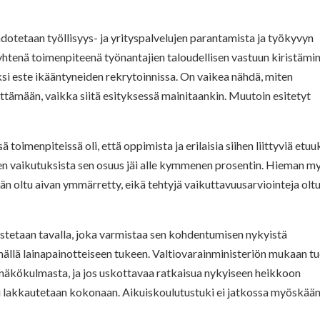
dotetaan työllisyys- ja yrityspalvelujen parantamista ja työkyvyn
htenä toimenpiteenä työnantajien taloudellisen vastuun kiristämi
i este ikääntyneiden rekrytoinnissa. On vaikea nähdä, miten
älttämään, vaikka siitä esityksessä mainitaankin. Muutoin esitetyt
toimenpiteissä oli, että oppimista ja erilaisia siihen liittyviä etuu
sen vaikutuksista sen osuus jäi alle kymmenen prosentin. Hieman m
n oltu aivan ymmärretty, eikä tehtyjä vaikuttavuusarviointeja olt
stetaan tavalla, joka varmistaa sen kohdentumisen nykyistä
ällä lainapainotteiseen tukeen.
Valtiovarainministeriön mukaan t
näkökulmasta, ja jos
uskottavaa ratkaisua nykyiseen heikkoon
ki lakkautetaan kokonaan.
Aikuiskoulutustuki ei jatkossa myöskää