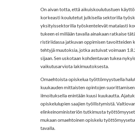
On aivan totta, että aikuiskoulutustuen käyt
korkeasti koulutetut julkisella sektorilla työs
yksityissektorilla työskentelevät matalasti k
tukeen ei millään tavalla ainakaan ratkaise t
ristiriidassa jatkuvan oppimisen tavoitteiden 
tehtyjä muutoksia, jotka astuivat voimaan 1.
sijaan. Sen uskotaan kohdentavan tukea nyky
vaikutusarviota lakimuutoksesta.
Omaehtoista opiskelua työttömyystuella halut
kuukauden mittaisten opintojen suorittamisen t
ilmoituksella enintään kuusi kuukautta. Ajatu
opiskelulupien saajien työllistymistä. Valtiovar
elinkeinoministeriön tutkimusta työttömyyse
mukaan omaehtoinen opiskelu työttömyysetuud
tavalla.