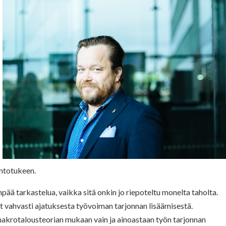
intotukeen.
ää tarkastelua, vaikka sitä onkin jo riepoteltu monelta taholta.
ät vahvasti ajatuksesta työvoiman tarjonnan lisäämisestä.
makrotalousteorian mukaan vain ja ainoastaan työn tarjonnan