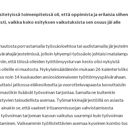
etyissä toimenpiteissä oli, että oppimista ja erilaisia siihe
usti, vaikka koko esityksen vaikutuksista sen osuus jäi alle
muutosta porrastamalla työssäoloehtoa tai uudistamalla järjestel
värahajärjestelmissä, jolloin lyhyempi työssäolo johtaisi matalam
iin, että töissä olleiden työttömyysturvan kesto olisi nykyistä
 olleille ei muutosta. Nykylainsäädännön mukaan 26 kalenteriviik
keus noin 14 kuukauden ansiosidonnaiseen työttömyyspäivärahaan.
tuttaisi jatkossa eläkeoikeutta ja vuorotteluvapaasta luovuttaisiin
astikin lisäävät työvoiman tarjontaa. Samalla ne kuitenkin
tyvien taloudellista asemaa. Työmarkkinajärjestöillä on asiasta
 ainakin se, että vaateet irtisanomissuojan vahvistamisesta
siko työvoiman tarjonnan kasvun vaikutus suurempi kuin työvoiman
ttaminen. Vaikeammin työllistettävien asemaa kyseinen kombo tus