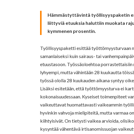
Hämmästyttävintä työllisyyspaketin esit
liittyviä etuuksia haluttiin muokata raj
kymmenen prosentin.
Työllisyyspaketti esittää työttömyysturvaan 
samanlaiseksi kuin sairaus- tai vanhempainpäi
etuustasoon. Työssäoloehtoa porrastettaisiin n
lyhyempi, mutta vähintään 28 kuukautta töissä
työssä ololla 28 kuukauden aikana syntyy oi
Lisäksi esitetään, että työttömyysturva ei kar
kokonaisuudessaan. Kyseiset toimenpiteet varm
vaikeuttavat huomattavasti vaikeammin työllis
hyvinkin vahvoja mielipiteitä, mutta varmaa on
kiihtyisivät. On tietysti vaikea arvioida, oli
kysyntää vähentävä irtisanomissuojan vaikeu