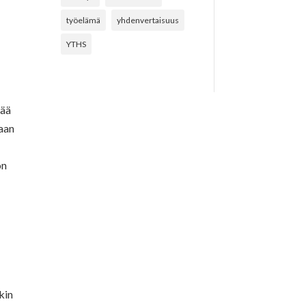
työelämä
yhdenvertaisuus
n
YTHS
mää
paan
on
kin