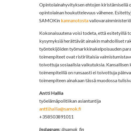
Opintolainahyvityksen ehtojen kiristämisellä 
opintolainan houkuttelevuus vähenee. Esitetty
SAMOKin
kannanotosta
valiovarainministeri
Kokonaisuutena voisi todeta, että esitetyillä 
kysymyksiä herättävät ainakin mahdolliset ra
työntekijöiden työmarkkinakelpoisuuden paran
toimenpiteet ovat ristiriitaisia valmistumistavo
toivottuja sosiaalisia vaikutuksia. Kansallise
toimenpiteillä on runsaasti ei toivottuja päinv
toimenpiteen ainakaan tässä muodossa tulisiv
Antti Hallia
työelämäpolitiikan asiantuntija
antti.hallia@samok.fi
+358503891011
Instagram:
@samok_fin