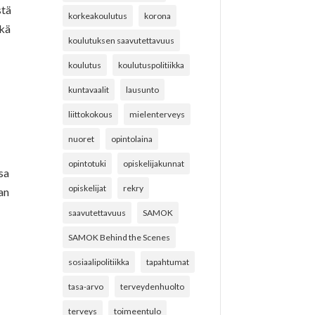
stä
korkeakoulutus
korona
hkä
koulutuksen saavutettavuus
koulutus
koulutuspolitiikka
kuntavaalit
lausunto
liittokokous
mielenterveys
nuoret
opintolaina
opintotuki
opiskelijakunnat
nsa
opiskelijat
rekry
an
saavutettavuus
SAMOK
SAMOK Behind the Scenes
sosiaalipolitiikka
tapahtumat
tasa-arvo
terveydenhuolto
terveys
toimeentulo