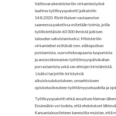
Valtiovarainministeriön virkamiestyönä
laatima työllisyyspaketti julkaistiin
14.8.2020. Ristiriitaisen vastaanoton
saaneessa paketissa esitetään toimia, joilla
työllistettäisiin 60 000 ihmistä julkisen
talouden vahvistamiseksi. Ministeriön
virkamiehet esittävät mm. eläkeputken
poistamista, vuorotteluvapaasta luopumista
ja ansiosidonnaisen työttömyyspäivärahan
porrastamista sekä sen ehtojen kiristämistä.
Lisäksi tarjottiin kiristyksiä
aikuiskoulutustukeen, omaehtoiseen
opiskeluoikeuteen työttömyysetuudella ja op
Työllisyyspaketti ehkä ansaitsee hieman lähemp
Ensinnäkin voi todeta, että ehdotukset lähtev
Kansantaloustieteen luennoilta muistan, että 