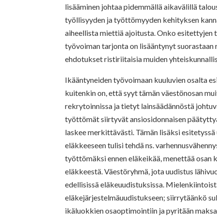
lisääminen johtaa pidemmällä aikavälillä talo
työllisyyden ja työttömyyden kehityksen kannal
aiheellista miettiä ajoitusta. Onko esitettyjen
työvoiman tarjonta on lisääntynyt suorastaan 
ehdotukset ristiriitaisia muiden yhteiskunnalli
Ikääntyneiden työvoimaan kuuluvien osalta es
kuitenkin on, että syyt tämän väestönosan m
rekrytoinnissa ja tietyt lainsäädännöstä johtuv
työttömät siirtyvät ansiosidonnaisen päätyttyä
laskee merkittävästi. Tämän lisäksi esitetyssä
eläkkeeseen tulisi tehdä ns. varhennusvähenny
työttömäksi ennen eläkeikää, menettää osan k
eläkkeestä. Väestöryhmä, jota uudistus lähivuo
edellisissä eläkeuudistuksissa. Mielenkiintois
eläkejärjestelmäuudistukseen; siirrytäänkö s
ikäluokkien osaoptimointiin ja pyritään maks