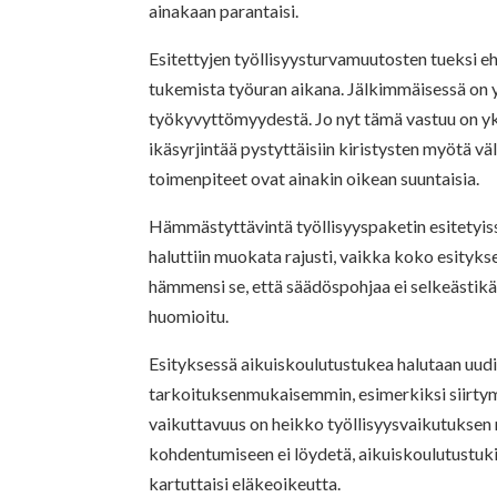
ainakaan parantaisi.
Esitettyjen työllisyysturvamuutosten tueksi eh
tukemista työuran aikana. Jälkimmäisessä on y
työkyvyttömyydestä. Jo nyt tämä vastuu on yks
ikäsyrjintää pystyttäisiin kiristysten myötä v
toimenpiteet ovat ainakin oikean suuntaisia.
Hämmästyttävintä työllisyyspaketin esitetyissä 
haluttiin muokata rajusti, vaikka koko esityk
hämmensi se, että säädöspohjaa ei selkeästikää
huomioitu.
Esityksessä aikuiskoulutustukea halutaan uudi
tarkoituksenmukaisemmin, esimerkiksi siirtym
vaikuttavuus on heikko työllisyysvaikutuksen 
kohdentumiseen ei löydetä, aikuiskoulutustu
kartuttaisi eläkeoikeutta.