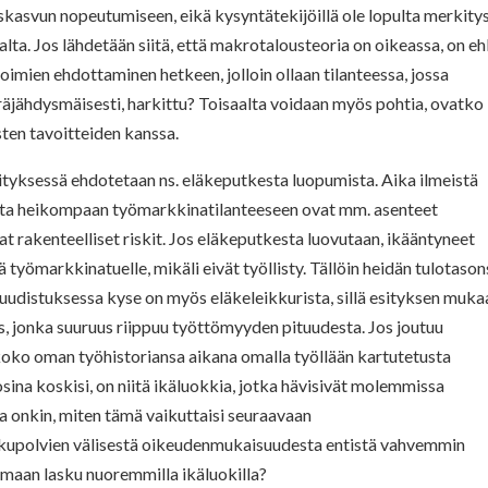
uskasvun nopeutumiseen, eikä kysyntätekijöillä ole lopulta merkity
ta. Jos lähdetään siitä, että makrotalousteoria on oikeassa, on e
 toimien ehdottaminen hetkeen, jolloin
ollaan tilanteessa, jossa
räjähdysmäisesti, harkittu? Toisaalta voidaan myös pohtia, ovatko
sten tavoitteiden kanssa.
ityksessä ehdotetaan ns. eläkeputkesta luopumista. Aika ilmeistä
uita heikompaan työmarkkinatilanteeseen ovat mm. asenteet
at rakenteelliset riskit. Jos eläkeputkesta luovutaan, ikääntyneet
 työmarkkinatuelle, mikäli eivät työllisty. Tällöin heidän tulotaso
 uudistuksessa kyse on myös eläkeleikkurista, sillä
esityksen muka
s, jonka suuruus riippuu työttömyyden pituudesta. Jos joutuu
oko oman työhistoriansa aikana omalla työllään kartutetusta
sina koskisi, on niitä ikäluokkia, jotka hävisivät molemmissa
ta onkin, miten tämä vaikuttaisi seuraavaan
ukupolvien välisestä oikeudenmukaisuudesta entistä vahvemmin
amaan lasku nuoremmilla ikäluokilla?