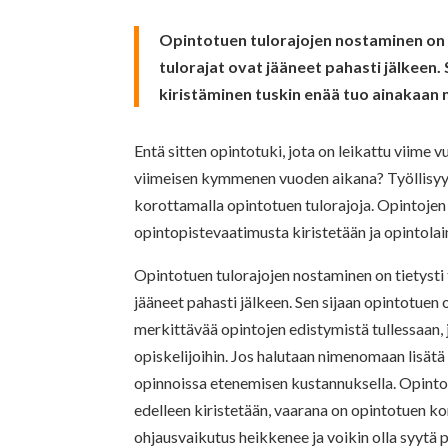
Opintotuen tulorajojen nostaminen on tie
tulorajat ovat jääneet pahasti jälkeen
kiristäminen tuskin enää tuo ainakaan 
Entä sitten opintotuki, jota on leikattu viime 
viimeisen kymmenen vuoden aikana? Työllisyys
korottamalla opintotuen tulorajoja. Opintojen
opintopistevaatimusta kiristetään ja opintol
Opintotuen tulorajojen nostaminen on tietysti ty
jääneet pahasti jälkeen. Sen sijaan opintotuen
merkittävää opintojen edistymistä tullessaan,
opiskelijoihin. Jos halutaan nimenomaan lisätä 
opinnoissa etenemisen kustannuksella. Opintot
edelleen kiristetään, vaarana on opintotuen 
ohjausvaikutus heikkenee ja voikin olla syytä 