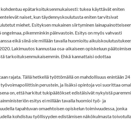
tö kohdentuu epätarkoituksenmukaisesti: tukea käyttävät eniten
kentelevät naiset, kun täydennyskoulutusta eniten tarvitsivat
oulutetut miehet. Esityksen mukainen siirtyminen lainapainotteisee
ätä ongelmaa, pikemminkin päinvastoin. Esitys on myös vahvasti
kanssa eikä siinä ole millään tavalla huomioitu aikuiskoulutustukee
8.2020. Lakimuutos kannustaa osa-aikaiseen opiskeluun päätoimise
istä tarkoituksenmukaisemmin. Ehkä kannattaisi odottaa
aan rajata.
Tällä hetkellä työttömällä on mahdollisuus enintään 24
yövoimapoliittisin perustein, ja lisäksi opintoja voi suorittaa oma
ksena on, että harkitut tukipäätökset edistäisivät nykyistä paremm
ainministeriön esitys ei millään tavalla huomioi työ- ja
tuudella tapahtuvan omaehtoisen opiskelun toimivuudessa, jonka
ella kohdistuu työllisyyden edistämisen näkökulmasta toivotull