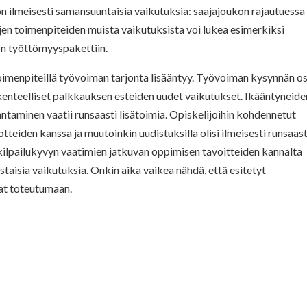
on ilmeisesti samansuuntaisia vaikutuksia: saajajoukon rajautuessa
jen toimenpiteiden muista vaikutuksista voi lukea esimerkiksi
ön työttömyyspakettiin.
toimenpiteillä työvoiman tarjonta lisääntyy. Työvoiman kysynnän o
kenteelliset palkkauksen esteiden uudet vaikutukset. Ikääntyneide
taminen vaatii runsaasti lisätoimia. Opiskelijoihin kohdennetut
tteiden kanssa ja muutoinkin uudistuksilla olisi ilmeisesti runsaast
n kilpailukyvyn vaatimien jatkuvan oppimisen tavoitteiden kannalta
astaisia vaikutuksia. Onkin aika vaikea nähdä, että esitetyt
at toteutumaan.