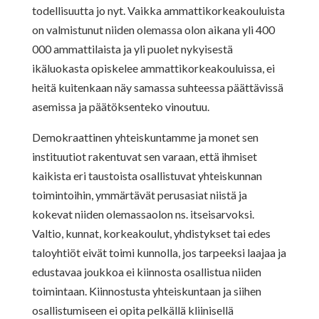
todellisuutta jo nyt. Vaikka ammattikorkeakouluista
on valmistunut niiden olemassa olon aikana yli 400
000 ammattilaista ja yli puolet nykyisestä
ikäluokasta opiskelee ammattikorkeakouluissa, ei
heitä kuitenkaan näy samassa suhteessa päättävissä
asemissa ja päätöksenteko vinoutuu.
Demokraattinen yhteiskuntamme ja monet sen
instituutiot rakentuvat sen varaan, että ihmiset
kaikista eri taustoista osallistuvat yhteiskunnan
toimintoihin, ymmärtävät perusasiat niistä ja
kokevat niiden olemassaolon ns. itseisarvoksi.
Valtio, kunnat, korkeakoulut, yhdistykset tai edes
taloyhtiöt eivät toimi kunnolla, jos tarpeeksi laajaa ja
edustavaa joukkoa ei kiinnosta osallistua niiden
toimintaan. Kiinnostusta yhteiskuntaan ja siihen
osallistumiseen ei opita pelkällä kliinisellä