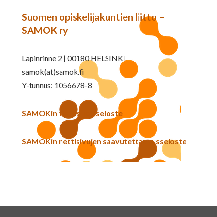
Suomen opiskelijakuntien liitto –
SAMOK ry
Lapinrinne 2 | 00180 HELSINKI
samok(at)samok.fi
Y-tunnus: 1056678-8
SAMOKin tietosuojaseloste
SAMOKin nettisivujen saavutettavuusseloste