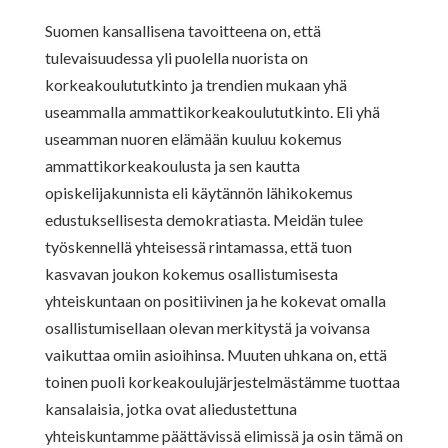
Suomen kansallisena tavoitteena on, että
tulevaisuudessa yli puolella nuorista on
korkeakoulututkinto ja trendien mukaan yhä
useammalla ammattikorkeakoulututkinto. Eli yhä
useamman nuoren elämään kuuluu kokemus
ammattikorkeakoulusta ja sen kautta
opiskelijakunnista eli käytännön lähikokemus
edustuksellisesta demokratiasta. Meidän tulee
työskennellä yhteisessä rintamassa, että tuon
kasvavan joukon kokemus osallistumisesta
yhteiskuntaan on positiivinen ja he kokevat omalla
osallistumisellaan olevan merkitystä ja voivansa
vaikuttaa omiin asioihinsa. Muuten uhkana on, että
toinen puoli korkeakoulujärjestelmästämme tuottaa
kansalaisia, jotka ovat aliedustettuna
yhteiskuntamme päättävissä elimissä ja osin tämä on