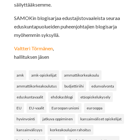
säilyttääksemme.
SAMOKin blogisarjaa edustajistovaaleista seuraa
eduskuntapuolueiden puheenjohtajien blogisarja
myöhemmin syksyllä.
Valtteri Törmänen
,
hallituksen jäsen
amk
amk-opiskelijat
ammattikorkeakoulu
ammattikorkeakoulutus
budjettiriihi
edunvalvonta
eduskuntavaalit
ehdokasblogi
etäopiskelukysely
EU
EU-vaalit
Euroopan unioni
eurooppa
hyvinvointi
jatkuva oppiminen
kansainväliset opiskelijat
kansainvälisyys
korkeakoulujen rahoitus