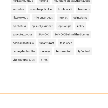
korkeakoulutus
korona
koulutuksen saavutettavuus
koulutus
koulutuspolitiikka
kuntavaalit
lausunto
liittokokous
mielenterveys
nuoret
opintolaina
opintotuki
opiskelijakunnat
opiskelijat
rekry
saavutettavuus
SAMOK
SAMOK Behind the Scenes
sosiaalipolitiikka
tapahtumat
tasa-arvo
terveydenhuolto
terveys
toimeentulo
työelämä
yhdenvertaisuus
YTHS