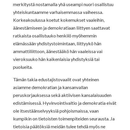
merkitystä nostamalla yhä useampi nuori osallistuu
yhteiskuntaamme varhaisemmassa vaiheessa.
Korkeakoulussa koetut kokemukset vaaleihin,
äänestämiseen ja demokratiaan liittyen saattavat
ratkaista osallistuuko henkilö myöhemmin
elämässään yhdistystoimintaan, liittyykö hän
ammattiliittoon, äänestääkö hän vaaleissa vai
vieroksuuko hän kaikenlaisia yhdistyksiä tai
puolueita.
Tämän takia edustajistovaalit ovat yhteinen
asiamme demokratian ja kansanvallan
peruskorjauksessa sekä aktiivisen kansalaisuuden
edistämisessä. Hyvinvointivaltio ja demokratia eivät
ole itsestäänselvyyksiä pohjoismaissa, vaan
kumpikin on tietoisten toimenpiteiden seurausta. Ja
tietoisia päätöksiä meidän tulee tehdä myös ne