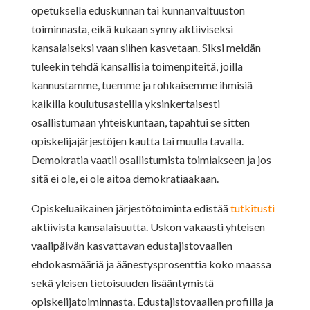
opetuksella eduskunnan tai kunnanvaltuuston
toiminnasta, eikä kukaan synny aktiiviseksi
kansalaiseksi vaan siihen kasvetaan. Siksi meidän
tuleekin tehdä kansallisia toimenpiteitä, joilla
kannustamme, tuemme ja rohkaisemme ihmisiä
kaikilla koulutusasteilla yksinkertaisesti
osallistumaan yhteiskuntaan, tapahtui se sitten
opiskelijajärjestöjen kautta tai muulla tavalla.
Demokratia vaatii osallistumista toimiakseen ja jos
sitä ei ole, ei ole aitoa demokratiaakaan.
Opiskeluaikainen järjestötoiminta edistää
tutkitusti
aktiivista kansalaisuutta. Uskon vakaasti yhteisen
vaalipäivän kasvattavan edustajistovaalien
ehdokasmääriä ja äänestysprosenttia koko maassa
sekä yleisen tietoisuuden lisääntymistä
opiskelijatoiminnasta. Edustajistovaalien profiilia ja