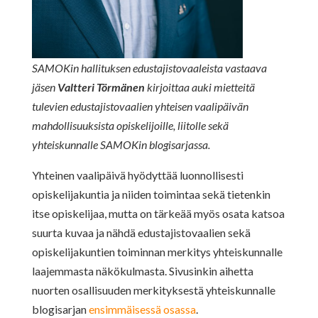
SAMOKin hallituksen edustajistovaaleista vastaava
jäsen
Valtteri Törmänen
kirjoittaa auki mietteitä
tulevien edustajistovaalien yhteisen vaalipäivän
mahdollisuuksista opiskelijoille, liitolle sekä
yhteiskunnalle SAMOKin blogisarjassa.
Yhteinen vaalipäivä hyödyttää luonnollisesti
opiskelijakuntia ja niiden toimintaa sekä tietenkin
itse opiskelijaa, mutta on tärkeää myös osata katsoa
suurta kuvaa ja nähdä edustajistovaalien sekä
opiskelijakuntien toiminnan merkitys yhteiskunnalle
laajemmasta näkökulmasta. Sivusinkin aihetta
nuorten osallisuuden merkityksestä yhteiskunnalle
blogisarjan
ensimmäisessä osassa
.