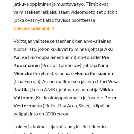
jatkuva oppiminen ja muuttuva työ. Tiimit ovat
valmistelleet ratkaisuistaan videomuotoiset pitchit,
jotka ovat nyt katsottavissa osoitteessa
tulevaisuudenamk.fi
.
Voittajan valitsee seitsenhenkinen arvovaltainen
tuomaristo, johon kuuluvat toiminnanjohtaja
Aku
Aarva
(Eurooppalainen Suomi), co-founder
Pia
Kuosmanen
(Pros of Tomorrow), johtaja
Nina
Meincke
(S-ryhmä), visionare
Henna Pursiainen
(Una Europa), Arenen hallituksen jäsen, rehtori
Vesa
Taatila
(Turun AMK), johtava asiantuntija
Mikko
Valtonen
(Keskuskauppakamari) ja founder
Peter
Vesterbacka
(FinEst Bay Area, Slush). Kilpailun
pääpalkinto on 3000 euroa.
Toinen ja kolmas sija valitaan yleisön tekemien