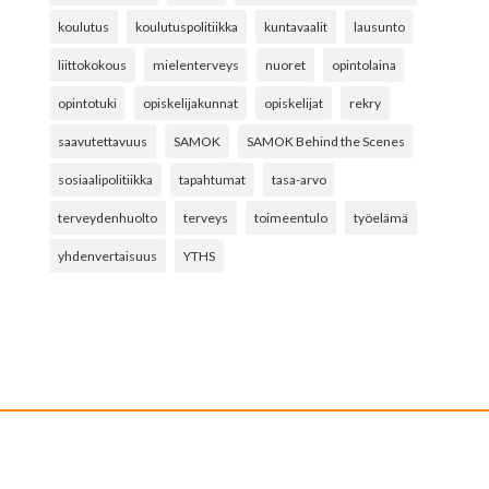
koulutus
koulutuspolitiikka
kuntavaalit
lausunto
liittokokous
mielenterveys
nuoret
opintolaina
opintotuki
opiskelijakunnat
opiskelijat
rekry
saavutettavuus
SAMOK
SAMOK Behind the Scenes
sosiaalipolitiikka
tapahtumat
tasa-arvo
terveydenhuolto
terveys
toimeentulo
työelämä
yhdenvertaisuus
YTHS