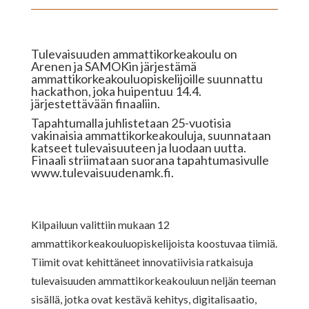
Tulevaisuuden ammattikorkeakoulu on
Arenen ja SAMOKin järjestämä
ammattikorkeakouluopiskelijoille suunnattu
hackathon, joka huipentuu 14.4.
järjestettävään finaaliin.
Tapahtumalla juhlistetaan 25-vuotisia
vakinaisia ammattikorkeakouluja, suunnataan
katseet tulevaisuuteen ja luodaan uutta.
Finaali striimataan suorana
tapahtumasivulle
www.tulevaisuudenamk.fi
.
Kilpailuun valittiin mukaan 12
ammattikorkeakouluopiskelijoista koostuvaa tiimiä.
Tiimit ovat kehittäneet innovatiivisia ratkaisuja
tulevaisuuden ammattikorkeakouluun neljän teeman
sisällä, jotka ovat kestävä kehitys, digitalisaatio,