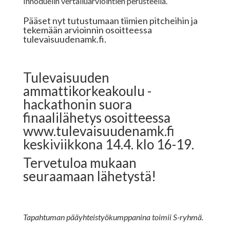
Innoduelin vertailuarviointien perusteella.
Pääset nyt tutustumaan tiimien pitcheihin ja
tekemään arvioinnin osoitteessa
tulevaisuudenamk.fi
.
Tulevaisuuden
ammattikorkeakoulu -
hackathonin suora
finaalilähetys osoitteessa
www.tulevaisuudenamk.fi
keskiviikkona 14.4. klo 16-19.
Tervetuloa mukaan
seuraamaan lähetystä!
Tapahtuman pääyhteistyökumppanina toimii S-ryhmä.