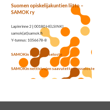
Suomen opiskelijakuntien liitto –
SAMOK ry
Lapinrinne 2 | 00180 HELSINKI
samok(at)samok.fi
Y-tunnus: 1056678-8
SAMOKin tietosuojaseloste
SAMOKin nettisivujen saavutettavuusseloste