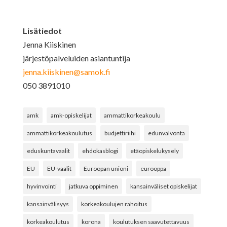
Lisätiedot
Jenna Kiiskinen
järjestöpalveluiden asiantuntija
jenna.kiiskinen@samok.fi
050 3891010
amk
amk-opiskelijat
ammattikorkeakoulu
ammattikorkeakoulutus
budjettiriihi
edunvalvonta
eduskuntavaalit
ehdokasblogi
etäopiskelukysely
EU
EU-vaalit
Euroopan unioni
eurooppa
hyvinvointi
jatkuva oppiminen
kansainväliset opiskelijat
kansainvälisyys
korkeakoulujen rahoitus
korkeakoulutus
korona
koulutuksen saavutettavuus