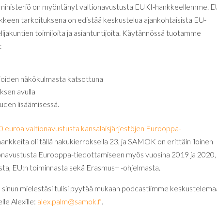
ministeriö on myöntänyt valtionavustusta EUKI-hankkeellemme. E
nkkeen tarkoituksena on edistää keskustelua ajankohtaisista EU-
lijakuntien toimijoita ja asiantuntijoita. Käytännössä tuotamme
t
lijoiden näkökulmasta katsottuna
ksen avulla
uuden lisäämisessä.
euroa valtionavustusta kansalaisjärjestöjen Eurooppa-
ankkeita oli tällä hakukierroksella 23, ja SAMOK on erittäin iloinen
onavustusta Eurooppa-tiedottamiseen myös vuosina 2019 ja 2020,
asta, EU:n toiminnasta sekä Erasmus+ -ohjelmasta.
 sinun mielestäsi tulisi pyytää mukaan podcastiimme keskustelema
le Alexille:
alex.palm@samok.fi
.