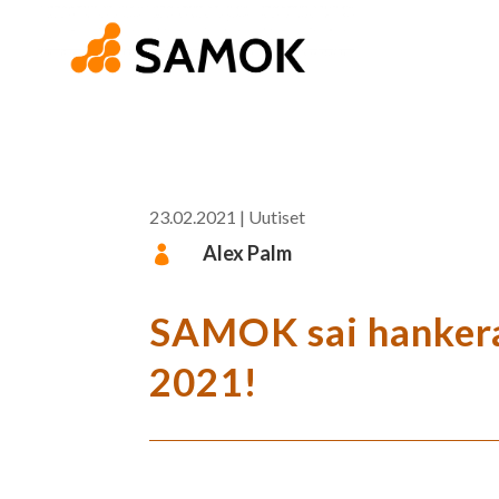
23.02.2021
|
Uutiset
Alex Palm

SAMOK sai hankera
2021!