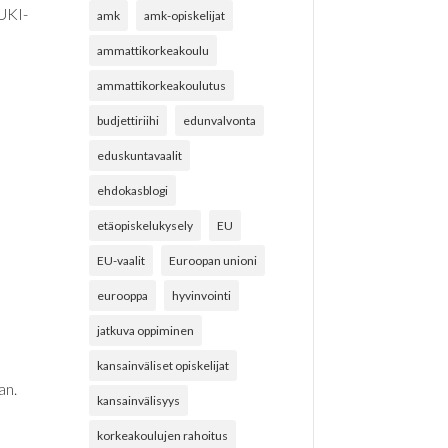
UKI-
amk
amk-opiskelijat
ammattikorkeakoulu
ammattikorkeakoulutus
budjettiriihi
edunvalvonta
eduskuntavaalit
ehdokasblogi
etäopiskelukysely
EU
EU-vaalit
Euroopan unioni
eurooppa
hyvinvointi
jatkuva oppiminen
kansainväliset opiskelijat
an.
kansainvälisyys
korkeakoulujen rahoitus