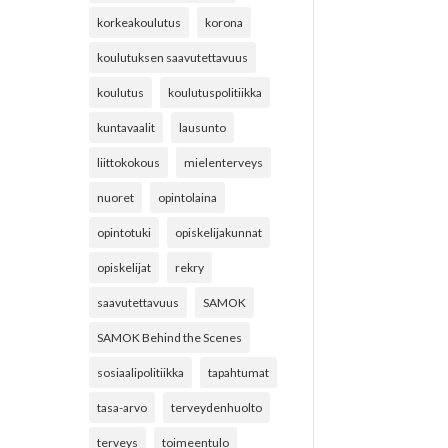
korkeakoulutus
korona
koulutuksen saavutettavuus
koulutus
koulutuspolitiikka
kuntavaalit
lausunto
liittokokous
mielenterveys
nuoret
opintolaina
opintotuki
opiskelijakunnat
opiskelijat
rekry
saavutettavuus
SAMOK
SAMOK Behind the Scenes
sosiaalipolitiikka
tapahtumat
tasa-arvo
terveydenhuolto
terveys
toimeentulo