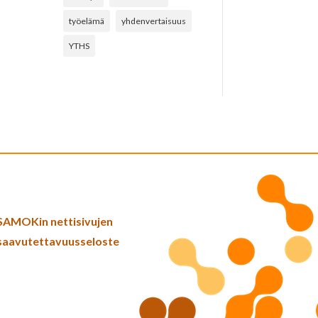
työelämä
yhdenvertaisuus
YTHS
SAMOKin nettisivujen
saavutettavuusseloste