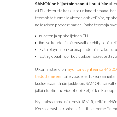
SAMOK on hiljattain saanut ilouutisia:
ulko
eli EU-tietoutta keskustelun innoittamana -ha
teemoista tuomalla yhteen opiskelijoita, opiske
neliosaisen podcast-sarjan, jonka teemoja ova
nuorten ja opiskelijoiden EU
ihmisoikeudet ja oikeusvaltiokehitys opiske
EU:n elpyminen koronapandemiasta koulutu
EU:n globaali rooli koulutuksen saavutettav
Ulkoministeriö on
myöntänyt yhteensä 445 000 
tiedottamiseen
tälle vuodelle. Tukea saaneita h
kuuluessaan tähän joukkoon. SAMOK sai valti
jolloin tuotimme videot opiskelijoiden Euroop
Nyt kaipaamme näkemyksiä siitä, keitä meidän
Kerro ideastasi rohkeasti hallituksemme jäsenel