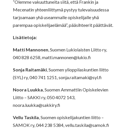
“Olemme vakuuttuneita siitä, että Frankin ja
Mecenatin yhteenliittymä pystyy tulevaisuudessa
tarjoamaan yhä useammalle opiskelijalle yhä
parempaa opiskelijaelämää“, pääsihteerit päättävät.
Lisätietoja:
Matti Mannonen
, Suomen Lukiolaisten Liitto ry,
040 828 6258,
matti.mannonen@lukio.fi
Sonja Raitamäki
, Suomen ylioppilaskuntien liitto
(SYL) ry, 040 741 1251,
sonja.raitamaki@syl.fi
Noora Luukka
, Suomen Ammattiin Opiskelevien
Liitto – SAKKI ry, 050 4072 143,
noora.luukka@sakkiry.fi
Vellu Taskila
, Suomen opiskelijakuntien liitto –
SAMOK ry, 044 238 5384,
vellu.taskila@samok.fi