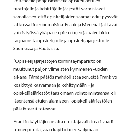
kokeneelle pohjoismaiselle opiskelijaetujen
tuottajalle ja kehittäjälle järjestöt varmistavat
samalla sen, että opiskelijoiden saamat edut pysyvät
jatkossakin erinomaisina. Frank ja Mecenat jatkavat
yhteistyössä yhä parempien etujen ja palveluiden
tarjoamista opiskelijoille ja opiskelijajärjestöille
Suomessa ja Ruotsissa.
“Opiskelijajärjestöjen toimintaympäristö on
muuttunut paljon viimeisten kymmenen vuoden
aikana. Tämä päätös mahdollistaa sen, että Frank voi
keskittyä kasvamaan ja kehittymään – ja
opiskelijajärjestöt taas omaan ydintoimintaansa, eli
jäsentensä etujen ajamiseen”, opiskelijajärjestöjen
pääsihteerit toteavat.
Frankin käyttäjien osalta omistajavaihdos ei vaadi
toimenpiteitä, vaan käyttö tulee säilymään