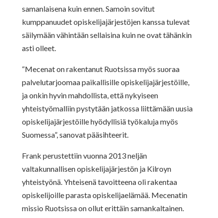
samanlaisena kuin ennen. Samoin sovitut
kumppanuudet opiskelijajärjestöjen kanssa tulevat
säilymään vähintään sellaisina kuin ne ovat tähänkin
asti olleet.
“Mecenat on rakentanut Ruotsissa myös suoraa
palvelutarjoomaa paikallisille opiskelijajärjestöille,
ja onkin hyvin mahdollista, että nykyiseen
yhteistyömalliin pystytään jatkossa liittämään uusia
opiskelijajärjestöille hyödyllisiä työkaluja myös
Suomessa”, sanovat pääsihteerit.
Frank perustettiin vuonna 2013 neljän
valtakunnallisen opiskelijajärjestön ja Kilroyn
yhteistyönä. Yhteisenä tavoitteena oli rakentaa
opiskelijoille parasta opiskelijaelämää. Mecenatin
missio Ruotsissa on ollut erittäin samankaltainen.