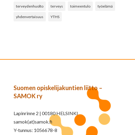
terveydenhuolto
terveys
toimeentulo
työelämä
yhdenvertaisuus
YTHS
Suomen opiskelijakuntien liitto –
SAMOK ry
Lapinrinne 2 | 00180 HELSINKI
samok(at)samok.fi
Y-tunnus: 1056678-8