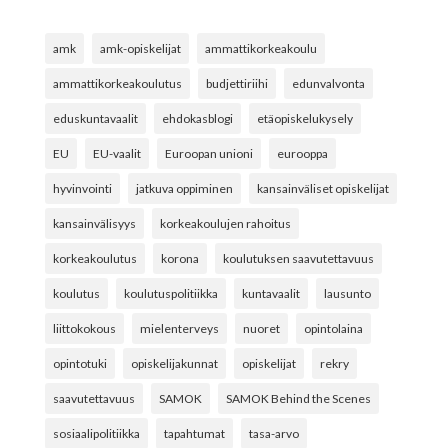
amk
amk-opiskelijat
ammattikorkeakoulu
ammattikorkeakoulutus
budjettiriihi
edunvalvonta
eduskuntavaalit
ehdokasblogi
etäopiskelukysely
EU
EU-vaalit
Euroopan unioni
eurooppa
hyvinvointi
jatkuva oppiminen
kansainväliset opiskelijat
kansainvälisyys
korkeakoulujen rahoitus
korkeakoulutus
korona
koulutuksen saavutettavuus
koulutus
koulutuspolitiikka
kuntavaalit
lausunto
liittokokous
mielenterveys
nuoret
opintolaina
opintotuki
opiskelijakunnat
opiskelijat
rekry
saavutettavuus
SAMOK
SAMOK Behind the Scenes
sosiaalipolitiikka
tapahtumat
tasa-arvo