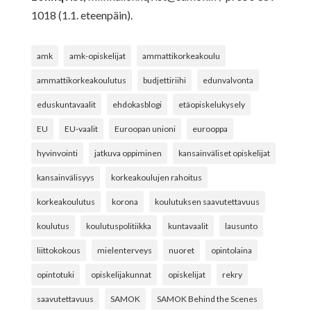
1018 (1.1. eteenpäin).
amk
amk-opiskelijat
ammattikorkeakoulu
ammattikorkeakoulutus
budjettiriihi
edunvalvonta
eduskuntavaalit
ehdokasblogi
etäopiskelukysely
EU
EU-vaalit
Euroopan unioni
eurooppa
hyvinvointi
jatkuva oppiminen
kansainväliset opiskelijat
kansainvälisyys
korkeakoulujen rahoitus
korkeakoulutus
korona
koulutuksen saavutettavuus
koulutus
koulutuspolitiikka
kuntavaalit
lausunto
liittokokous
mielenterveys
nuoret
opintolaina
opintotuki
opiskelijakunnat
opiskelijat
rekry
saavutettavuus
SAMOK
SAMOK Behind the Scenes