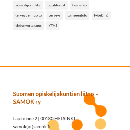
sosiaalipolitiikka
tapahtumat
tasa-arvo
terveydenhuolto
terveys
toimeentulo
työelämä
yhdenvertaisuus
YTHS
Suomen opiskelijakuntien liitto –
SAMOK ry
Lapinrinne 2 | 00180 HELSINKI
samok(at)samok.fi