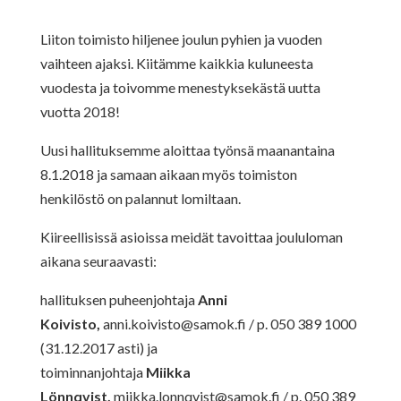
Liiton toimisto hiljenee joulun pyhien ja vuoden
vaihteen ajaksi. Kiitämme kaikkia kuluneesta
vuodesta ja toivomme menestyksekästä uutta
vuotta 2018!
Uusi hallituksemme aloittaa työnsä maanantaina
8.1.2018 ja samaan aikaan myös toimiston
henkilöstö on palannut lomiltaan.
Kiireellisissä asioissa meidät tavoittaa joululoman
aikana seuraavasti:
hallituksen puheenjohtaja
Anni
Koivisto,
anni.koivisto@samok.fi
/ p. 050 389 1000
(31.12.2017 asti) ja
toiminnanjohtaja
Miikka
Lönnqvist,
miikka.lonnqvist@samok.fi
/ p. 050 389