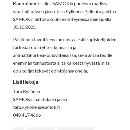
Kauppinen
. Lisäksi SAMOKin puolesta raadissa
istui hallituksen jäsen Taru Kyllönen. Palkinto jaettiin
SAMOKin liittokokouksen yhteydessä Seinäjoella
30.10.2025.
Palkinnon tavoitteena on nostaa esille opiskelijoiden
tärkeää roolia yhteiskunnassa ja
ammattikorkeakouluyhteisössä, sekä antaa teoille
enemmän tunnustusta siitä kaikesta hyvästä mitä
opiskelijat tekevät opintojensa ohella.
Lisätietoja:
Taru Kyllönen
SAMOKin hallituksen jäsen
taru.kyllö
nen@samok.fi
040 417 4666