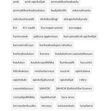
amk
amk-opiskelijat
ammattikorkeakoulu
ammattikorkeakoulutus
budjettiriihi
edunvalvonta
eduskuntavaalit
ehdokasblogi
etäopiskelukysely
EU
EU-vaalit
Euroopan unioni
eurooppa
hyvinvointi
jatkuva oppiminen
kansainväliset opiskelijat
kansainvälisyys
korkeakoulujen rahoitus
korkeakoulutus
korona
koulutuksen saavutettavuus
koulutus
koulutuspolitiikka
kuntavaalit
lausunto
liittokokous
mielenterveys
nuoret
opintolaina
opintotuki
opiskelijakunnat
opiskelijat
rekry
saavutettavuus
SAMOK
SAMOK Behind the Scenes
sosiaalipolitiikka
tapahtumat
tasa-arvo
terveydenhuolto
terveys
toimeentulo
työelämä