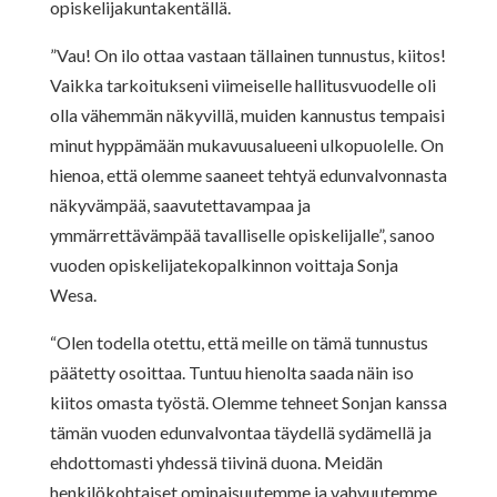
opiskelijakuntakentällä.
”Vau! On ilo ottaa vastaan tällainen tunnustus, kiitos!
Vaikka tarkoitukseni viimeiselle hallitusvuodelle oli
olla vähemmän näkyvillä, muiden kannustus tempaisi
minut hyppämään mukavuusalueeni ulkopuolelle. On
hienoa, että olemme saaneet tehtyä edunvalvonnasta
näkyvämpää, saavutettavampaa ja
ymmärrettävämpää tavalliselle opiskelijalle”, sanoo
vuoden opiskelijatekopalkinnon voittaja Sonja
Wesa.
“Olen todella otettu, että meille on tämä tunnustus
päätetty osoittaa. Tuntuu hienolta saada näin iso
kiitos omasta työstä. Olemme tehneet Sonjan kanssa
tämän vuoden edunvalvontaa täydellä sydämellä ja
ehdottomasti yhdessä tiivinä duona. Meidän
henkilökohtaiset ominaisuutemme ja vahvuutemme