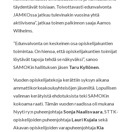
täydentävät toisiaan. Toivottavasti edunvalvonta
JAMKOssa jatkuu tulevinakin vuosina yhtä
aktiivisena”, jatkaa toinen palkinnon saaja Aamos
Wilhelms.
”Edunvalvonta on keskeinen osa opiskelijakuntien
toimintaa. On hienoa, että opiskelijakuntien toimijat
löytävät tapoja tehdä se näkyväksi”, sanoo
SAMOKin hallituksen jäsen
Taru Kyllönen
.
Vuoden opiskelijatekoja kerättiin syksyn aikana
ammattikorkeakouluyhteisöjen jäseniltä. Lopullisen
valinnan kerätyistä ehdotuksista teki SAMOKin
kokoama raati. Tämän vuoden raadissa oli mukana
Nyyti ry:n puheenjohtaja
Sonja Naalisvaara
, STTK-
opiskelijoiden puheenjohtaja
Lauri Kujala
sekä
Akavan opiskelijoiden varapuheenjohtaja
Kia