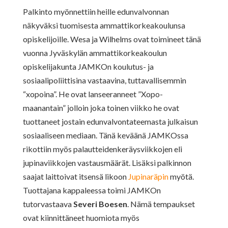
Palkinto myönnettiin heille edunvalvonnan
näkyväksi tuomisesta ammattikorkeakoulunsa
opiskelijoille. Wesa ja Wilhelms ovat toimineet tänä
vuonna Jyväskylän ammattikorkeakoulun
opiskelijakunta JAMKOn koulutus- ja
sosiaalipoliittisina vastaavina, tuttavallisemmin
“xopoina”. He ovat lanseeranneet ”Xopo-
maanantain” jolloin joka toinen viikko he ovat
tuottaneet jostain edunvalvontateemasta julkaisun
sosiaaliseen mediaan. Tänä keväänä JAMKOssa
rikottiin myös palautteidenkeräysviikkojen eli
jupinaviikkojen vastausmäärät. Lisäksi palkinnon
saajat laittoivat itsensä likoon
Jupinaräpin
myötä.
Tuottajana kappaleessa toimi JAMKOn
tutorvastaava
Severi Boesen
. Nämä tempaukset
ovat kiinnittäneet huomiota myös