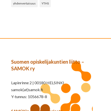
yhdenvertaisuus
YTHS
Suomen opiskelijakuntien liitto –
SAMOK ry
Lapinrinne 2 | 00180 HELSINKI
samok(at)samok.fi
Y-tunnus: 1056678-8
SAMOKin tietosuojaseloste