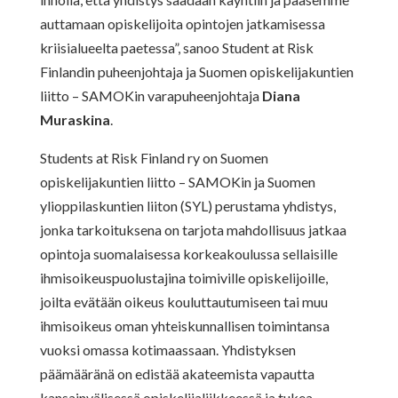
auttamaan opiskelijoita opintojen jatkamisessa
kriisialueelta paetessa”, sanoo Student at Risk
Finlandin puheenjohtaja ja Suomen opiskelijakuntien
liitto – SAMOKin varapuheenjohtaja
Diana
Muraskina
.
Students at Risk Finland ry on Suomen
opiskelijakuntien liitto – SAMOKin ja Suomen
ylioppilaskuntien liiton (SYL) perustama yhdistys,
jonka tarkoituksena on tarjota mahdollisuus jatkaa
opintoja suomalaisessa korkeakoulussa sellaisille
ihmisoikeuspuolustajina toimiville opiskelijoille,
joilta evätään oikeus kouluttautumiseen tai muu
ihmisoikeus oman yhteiskunnallisen toimintansa
vuoksi omassa kotimaassaan. Yhdistyksen
päämääränä on edistää akateemista vapautta
kansainvälisessä opiskelijaliikkeessä ja tukea