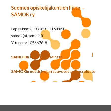
Suomen opiskelijakuntien liitto –
SAMOK ry
Lapinrinne 2 | 00180 HELSINKI
samok(at)samok.fi
Y-tunnus: 1056678-8
SAMOKin tietosuojaseloste
SAMOKin nettisivujen saavutettavuusseloste