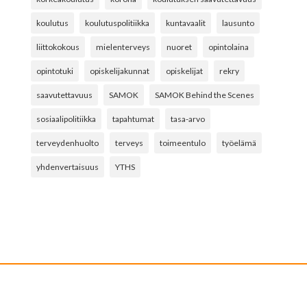
koulutus
koulutuspolitiikka
kuntavaalit
lausunto
liittokokous
mielenterveys
nuoret
opintolaina
opintotuki
opiskelijakunnat
opiskelijat
rekry
saavutettavuus
SAMOK
SAMOK Behind the Scenes
sosiaalipolitiikka
tapahtumat
tasa-arvo
terveydenhuolto
terveys
toimeentulo
työelämä
yhdenvertaisuus
YTHS