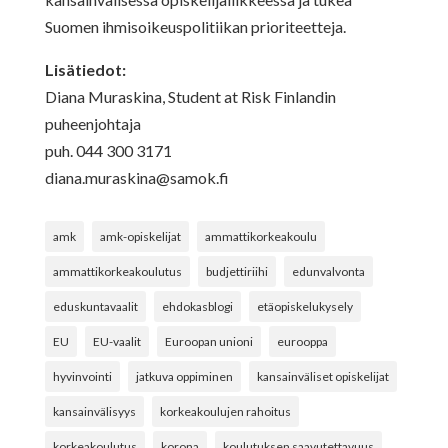
Suomen ihmisoikeuspolitiikan prioriteetteja.
Lisätiedot:
Diana Muraskina, Student at Risk Finlandin
puheenjohtaja
puh. 044 300 3171
diana.muraskina@samok.fi
amk
amk-opiskelijat
ammattikorkeakoulu
ammattikorkeakoulutus
budjettiriihi
edunvalvonta
eduskuntavaalit
ehdokasblogi
etäopiskelukysely
EU
EU-vaalit
Euroopan unioni
eurooppa
hyvinvointi
jatkuva oppiminen
kansainväliset opiskelijat
kansainvälisyys
korkeakoulujen rahoitus
korkeakoulutus
korona
koulutuksen saavutettavuus