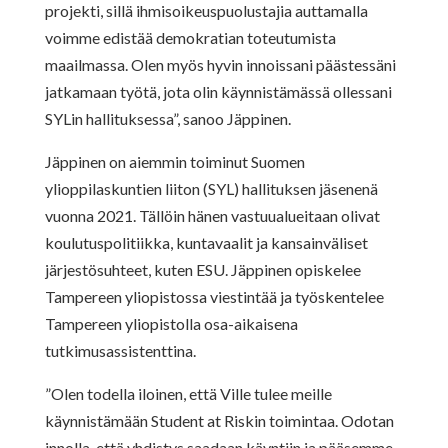
projekti, sillä ihmisoikeuspuolustajia auttamalla
voimme edistää demokratian toteutumista
maailmassa. Olen myös hyvin innoissani päästessäni
jatkamaan työtä, jota olin käynnistämässä ollessani
SYLin hallituksessa”, sanoo Jäppinen.
Jäppinen on aiemmin toiminut Suomen
ylioppilaskuntien liiton (SYL) hallituksen jäsenenä
vuonna 2021. Tällöin hänen vastuualueitaan olivat
koulutuspolitiikka, kuntavaalit ja kansainväliset
järjestösuhteet, kuten ESU. Jäppinen opiskelee
Tampereen yliopistossa viestintää ja työskentelee
Tampereen yliopistolla osa-aikaisena
tutkimusassistenttina.
”Olen todella iloinen, että Ville tulee meille
käynnistämään Student at Riskin toimintaa. Odotan
innolla, että yhdistys saadaan käyntiin ja pääsemme