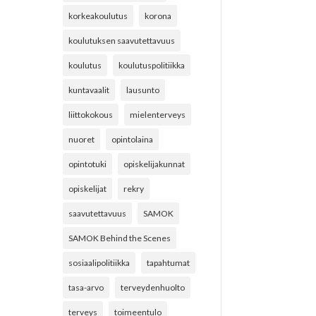
korkeakoulutus
korona
koulutuksen saavutettavuus
koulutus
koulutuspolitiikka
kuntavaalit
lausunto
liittokokous
mielenterveys
nuoret
opintolaina
opintotuki
opiskelijakunnat
opiskelijat
rekry
saavutettavuus
SAMOK
SAMOK Behind the Scenes
sosiaalipolitiikka
tapahtumat
tasa-arvo
terveydenhuolto
terveys
toimeentulo