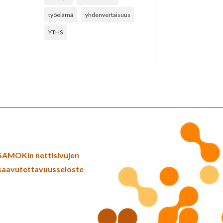
työelämä
yhdenvertaisuus
YTHS
SAMOKin nettisivujen
saavutettavuusseloste