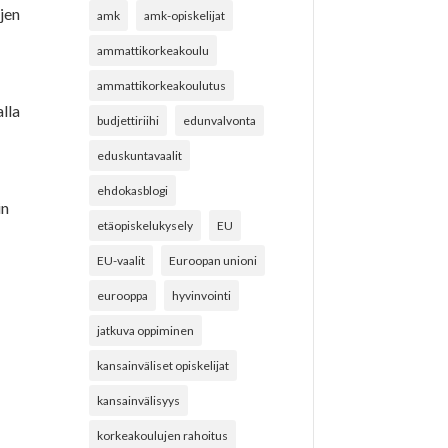
jen
amk
amk-opiskelijat
ammattikorkeakoulu
ammattikorkeakoulutus
lla
budjettiriihi
edunvalvonta
eduskuntavaalit
ehdokasblogi
in
etäopiskelukysely
EU
EU-vaalit
Euroopan unioni
eurooppa
hyvinvointi
jatkuva oppiminen
kansainväliset opiskelijat
kansainvälisyys
korkeakoulujen rahoitus