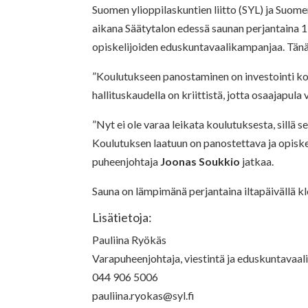
Suomen ylioppilaskuntien liitto (SYL) ja Suom
aikana Säätytalon edessä saunan perjantaina 1
opiskelijoiden eduskuntavaalikampanjaa. Tänä
”Koulutukseen panostaminen on investointi k
hallituskaudella on kriittistä, jotta osaajapul
”Nyt ei ole varaa leikata koulutuksesta, sillä 
Koulutuksen laatuun on panostettava ja opiskel
puheenjohtaja
Joonas Soukkio
jatkaa.
Sauna on lämpimänä perjantaina iltapäivällä k
Lisätietoja:
Pauliina Ryökäs
Varapuheenjohtaja, viestintä ja eduskuntavaali
044 906 5006
pauliina.ryokas@syl.fi