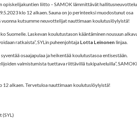
en opiskelijakuntien liitto – SAMOK lämmittävät hallitusneuvottelu
9.5.2023 klo 12 alkaen. Sauna on jo perinteeksi muodostunut osa
 vuonna kutsumme neuvottelijat nauttimaan koulutuslöylyistä!
oko Suomelle. Laskevan koulutustason kääntäminen nousuun alkava
a voidaan ratkaista”, SYLin puheenjohtaja
Lotta Leinonen
linjaa.
se syventää osaajapulaa ja heikentää koulutustasoa entisestään.
ijoiden valmistumista tuettava riittävillä tukipalveluilla”, SAMOK
lo 12 alkaen. Tervetuloa nauttimaan koulutuslöylyistä!
t (SYL)