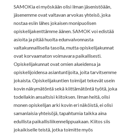
SAMOKia ei myöskään olisi ilman jäsenistöään,
jäsenemme ovat valtavan arvokas yhteisö, joka
nostaa esiin lähes jokaisen monipuolisen
opiskelijakenttämme äänen. SAMOK voi edistää
asioita ja pitää huolta edunvalvonnasta
valtakunnallisella tasolla, mutta opiskelijakunnat
ovat korvaamaton voimavara paikallisesti.
Opiskelijakunnat ovat omien alueidensa ja
opiskelijoidensa asiantuntijoita, joita tarvitsemme
jokaista. Opiskelijakuntien toimijat tekevät usein
kovin näkymätöntä sekä kiittämätöntä työtä, joka
todellakin ansaitsisi kiitoksen. Ilman heitä, olisi
monen opiskelijan arki kovin eri näköistä, ei olisi
samanlaisia yhteisöjä, tapahtumia taikka aina
edullista paikallisliikennelippuakaan. Kiitos siis
jokaikiselle teistä, jotka toimitte myös