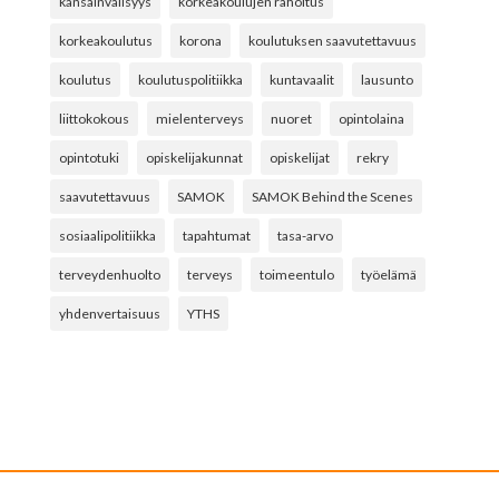
kansainvälisyys
korkeakoulujen rahoitus
korkeakoulutus
korona
koulutuksen saavutettavuus
koulutus
koulutuspolitiikka
kuntavaalit
lausunto
liittokokous
mielenterveys
nuoret
opintolaina
opintotuki
opiskelijakunnat
opiskelijat
rekry
saavutettavuus
SAMOK
SAMOK Behind the Scenes
sosiaalipolitiikka
tapahtumat
tasa-arvo
terveydenhuolto
terveys
toimeentulo
työelämä
yhdenvertaisuus
YTHS