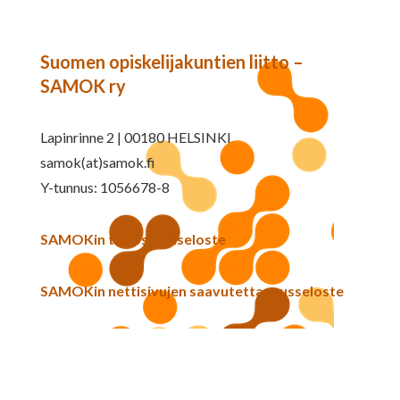
Suomen opiskelijakuntien liitto –
SAMOK ry
Lapinrinne 2 | 00180 HELSINKI
samok(at)samok.fi
Y-tunnus: 1056678-8
SAMOKin tietosuojaseloste
SAMOKin nettisivujen saavutettavuusseloste