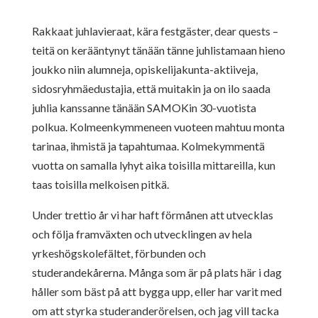
Rakkaat juhlavieraat, kära festgäster, dear quests –
teitä on kerääntynyt tänään tänne juhlistamaan hieno
joukko niin alumneja, opiskelijakunta-aktiiveja,
sidosryhmäedustajia, että muitakin ja on ilo saada
juhlia kanssanne tänään SAMOKin 30-vuotista
polkua. Kolmeenkymmeneen vuoteen mahtuu monta
tarinaa, ihmistä ja tapahtumaa. Kolmekymmentä
vuotta on samalla lyhyt aika toisilla mittareilla, kun
taas toisilla melkoisen pitkä.
Under trettio år vi har haft förmånen att utvecklas
och följa framväxten och utvecklingen av hela
yrkeshögskolefältet, förbunden och
studerandekårerna. Många som är på plats här i dag
håller som bäst på att bygga upp, eller har varit med
om att styrka studeranderörelsen, och jag vill tacka