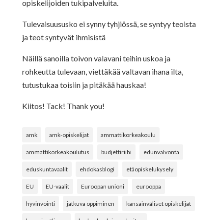
opiskelijoiden tukipalveluita.
Tulevaisuususko ei synny tyhjiössä, se syntyy teoista
ja teot syntyvät ihmisistä
Näillä sanoilla toivon valavani teihin uskoa ja
rohkeutta tulevaan, viettäkää valtavan ihana ilta,
tutustukaa toisiin ja pitäkää hauskaa!
Kiitos! Tack! Thank you!
amk
amk-opiskelijat
ammattikorkeakoulu
ammattikorkeakoulutus
budjettiriihi
edunvalvonta
eduskuntavaalit
ehdokasblogi
etäopiskelukysely
EU
EU-vaalit
Euroopan unioni
eurooppa
hyvinvointi
jatkuva oppiminen
kansainväliset opiskelijat