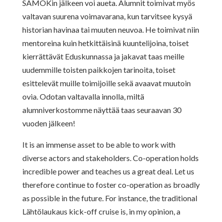
SAMOKin jälkeen voi aueta. Alumnit toimivat myös
valtavan suurena voimavarana, kun tarvitsee kysyä
historian havinaa tai muuten neuvoa. He toimivat niin
mentoreina kuin hetkittäisinä kuuntelijoina, toiset
kierrättävät Eduskunnassa ja jakavat taas meille
uudemmille toisten paikkojen tarinoita, toiset
esittelevät muille toimijoille sekä avaavat muutoin
ovia. Odotan valtavalla innolla, miltä
alumniverkostomme näyttää taas seuraavan 30
vuoden jälkeen!
It is an immense asset to be able to work with
diverse actors and stakeholders. Co-operation holds
incredible power and teaches us a great deal. Let us
therefore continue to foster co-operation as broadly
as possible in the future. For instance, the traditional
Lähtölaukaus kick-off cruise is, in my opinion, a