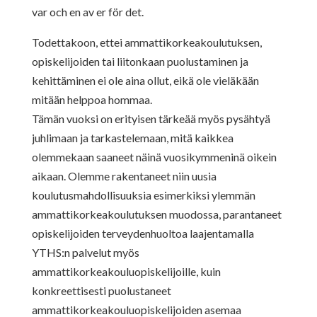
var och en av er för det.
Todettakoon, ettei ammattikorkeakoulutuksen,
opiskelijoiden tai liitonkaan puolustaminen ja
kehittäminen ei ole aina ollut, eikä ole vieläkään
mitään helppoa hommaa.
Tämän vuoksi on erityisen tärkeää myös pysähtyä
juhlimaan ja tarkastelemaan, mitä kaikkea
olemmekaan saaneet näinä vuosikymmeninä oikein
aikaan. Olemme rakentaneet niin uusia
koulutusmahdollisuuksia esimerkiksi ylemmän
ammattikorkeakoulutuksen muodossa, parantaneet
opiskelijoiden terveydenhuoltoa laajentamalla
YTHS:n palvelut myös
ammattikorkeakouluopiskelijoille, kuin
konkreettisesti puolustaneet
ammattikorkeakouluopiskelijoiden asemaa