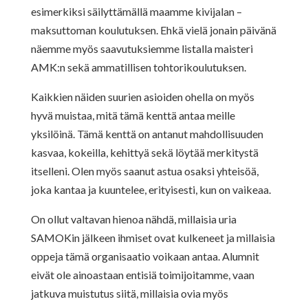
esimerkiksi säilyttämällä maamme kivijalan –
maksuttoman koulutuksen. Ehkä vielä jonain päivänä
näemme myös saavutuksiemme listalla maisteri
AMK:n sekä ammatillisen tohtorikoulutuksen.
Kaikkien näiden suurien asioiden ohella on myös
hyvä muistaa, mitä tämä kenttä antaa meille
yksilöinä. Tämä kenttä on antanut mahdollisuuden
kasvaa, kokeilla, kehittyä sekä löytää merkitystä
itselleni. Olen myös saanut astua osaksi yhteisöä,
joka kantaa ja kuuntelee, erityisesti, kun on vaikeaa.
On ollut valtavan hienoa nähdä, millaisia uria
SAMOKin jälkeen ihmiset ovat kulkeneet ja millaisia
oppeja tämä organisaatio voikaan antaa. Alumnit
eivät ole ainoastaan entisiä toimijoitamme, vaan
jatkuva muistutus siitä, millaisia ovia myös