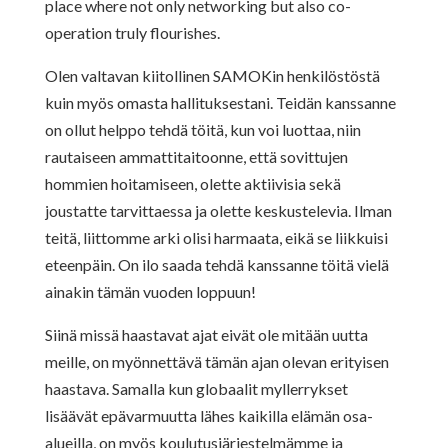
place where not only networking but also co-
operation truly flourishes.
Olen valtavan kiitollinen SAMOKin henkilöstöstä
kuin myös omasta hallituksestani. Teidän kanssanne
on ollut helppo tehdä töitä, kun voi luottaa, niin
rautaiseen ammattitaitoonne, että sovittujen
hommien hoitamiseen, olette aktiivisia sekä
joustatte tarvittaessa ja olette keskustelevia. Ilman
teitä, liittomme arki olisi harmaata, eikä se liikkuisi
eteenpäin. On ilo saada tehdä kanssanne töitä vielä
ainakin tämän vuoden loppuun!
Siinä missä haastavat ajat eivät ole mitään uutta
meille, on myönnettävä tämän ajan olevan erityisen
haastava. Samalla kun globaalit myllerrykset
lisäävät epävarmuutta lähes kaikilla elämän osa-
alueilla, on myös koulutusjärjestelmämme ja