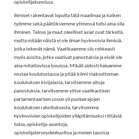
opiskelijakunnissa.
Ihmiset rakentavat lopulta tätä maailmaa ja kaiken
työmme sekä päätöksiemme ytimessä tulisi aina olla
ihminen. Talous ja muut oleelliset asiat ovat tärkeitä,
mutta mitään näistä ei ole ilman hyvinvoivia ihmisiä,
jotka tekevät nämä. Vaatikaamme siis rohkeasti
myös asioita, jotka vaativat panostuksia ja eivät ole
aina mitattavissa luvuissa. Mikäli aidosti haluamme
nostaa koulutustasoa ja pitää kiinni maksuttoman
koulutuksen kivijalasta, tarvitsemme aitoja
panostuksia, tarvitsemme ylitse vaalikautisen
parlamentaarisen sovun yli puoluerajojen
koulutuksen rahoituksesta, tarvitsemme
hyvinvoivien opiskelijoiden ylläpitämiseksi riittäviä
tukia, opiskelija-asuntoja,
opiskelijaterveydenhuoltoa ja monen tasoisia