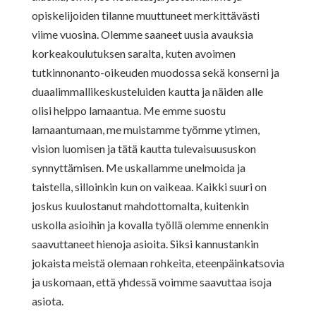
opiskelijoiden tilanne muuttuneet merkittävästi
viime vuosina. Olemme saaneet uusia avauksia
korkeakoulutuksen saralta, kuten avoimen
tutkinnonanto-oikeuden muodossa sekä konserni ja
duaalimmallikeskusteluiden kautta ja näiden alle
olisi helppo lamaantua. Me emme suostu
lamaantumaan, me muistamme työmme ytimen,
vision luomisen ja tätä kautta tulevaisuususkon
synnyttämisen. Me uskallamme unelmoida ja
taistella, silloinkin kun on vaikeaa. Kaikki suuri on
joskus kuulostanut mahdottomalta, kuitenkin
uskolla asioihin ja kovalla työllä olemme ennenkin
saavuttaneet hienoja asioita. Siksi kannustankin
jokaista meistä olemaan rohkeita, eteenpäinkatsovia
ja uskomaan, että yhdessä voimme saavuttaa isoja
asiota.