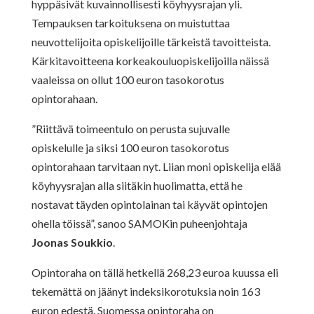
hyppäsivät kuvainnollisesti köyhyysrajan yli.
Tempauksen tarkoituksena on muistuttaa
neuvottelijoita opiskelijoille tärkeistä tavoitteista.
Kärkitavoitteena korkeakouluopiskelijoilla näissä
vaaleissa on ollut 100 euron tasokorotus
opintorahaan.
”Riittävä toimeentulo on perusta sujuvalle
opiskelulle ja siksi 100 euron tasokorotus
opintorahaan tarvitaan nyt. Liian moni opiskelija elää
köyhyysrajan alla siitäkin huolimatta, että he
nostavat täyden opintolainan tai käyvät opintojen
ohella töissä”, sanoo SAMOKin puheenjohtaja
Joonas Soukkio
.
Opintoraha on tällä hetkellä 268,23 euroa kuussa eli
tekemättä on jäänyt indeksikorotuksia noin 163
euron edestä. Suomessa opintoraha on