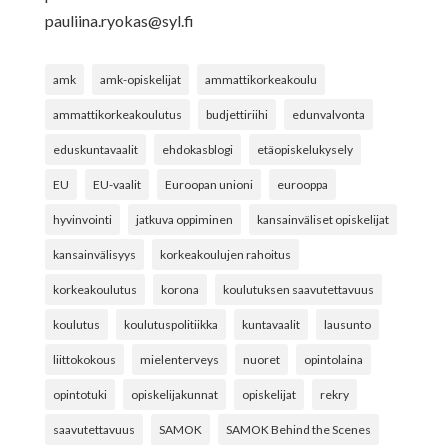
pauliina.ryokas@syl.fi
amk
amk-opiskelijat
ammattikorkeakoulu
ammattikorkeakoulutus
budjettiriihi
edunvalvonta
eduskuntavaalit
ehdokasblogi
etäopiskelukysely
EU
EU-vaalit
Euroopan unioni
eurooppa
hyvinvointi
jatkuva oppiminen
kansainväliset opiskelijat
kansainvälisyys
korkeakoulujen rahoitus
korkeakoulutus
korona
koulutuksen saavutettavuus
koulutus
koulutuspolitiikka
kuntavaalit
lausunto
liittokokous
mielenterveys
nuoret
opintolaina
opintotuki
opiskelijakunnat
opiskelijat
rekry
saavutettavuus
SAMOK
SAMOK Behind the Scenes