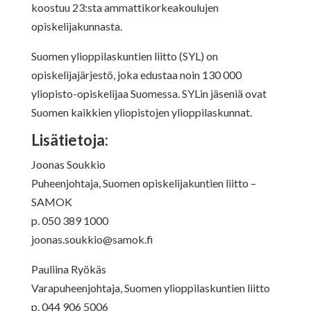
koostuu 23:sta ammattikorkeakoulujen
opiskelijakunnasta.
Suomen ylioppilaskuntien liitto (SYL) on
opiskelijajärjestö, joka edustaa noin 130 000
yliopisto-opiskelijaa Suomessa. SYLin jäseniä ovat
Suomen kaikkien yliopistojen ylioppilaskunnat.
Lisätietoja:
Joonas Soukkio
Puheenjohtaja, Suomen opiskelijakuntien liitto –
SAMOK
p. 050 389 1000
joonas.soukkio@samok.fi
Pauliina Ryökäs
Varapuheenjohtaja, Suomen ylioppilaskuntien liitto
p. 044 906 5006