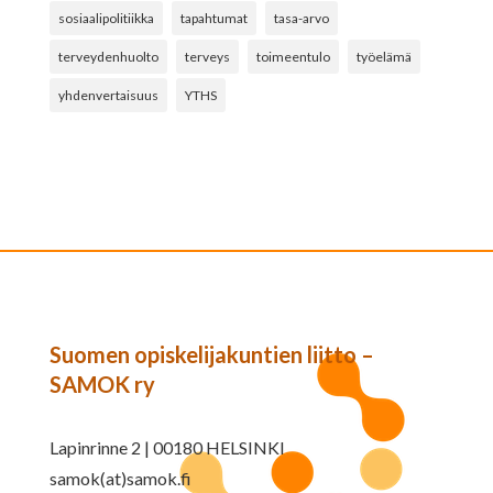
sosiaalipolitiikka
tapahtumat
tasa-arvo
terveydenhuolto
terveys
toimeentulo
työelämä
yhdenvertaisuus
YTHS
Suomen opiskelijakuntien liitto –
SAMOK ry
Lapinrinne 2 | 00180 HELSINKI
samok(at)samok.fi