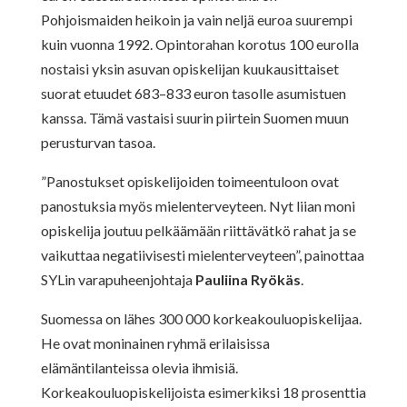
Pohjoismaiden heikoin ja vain neljä euroa suurempi
kuin vuonna 1992. Opintorahan korotus 100 eurolla
nostaisi yksin asuvan opiskelijan kuukausittaiset
suorat etuudet 683–833 euron tasolle asumistuen
kanssa. Tämä vastaisi suurin piirtein Suomen muun
perusturvan tasoa.
”Panostukset opiskelijoiden toimeentuloon ovat
panostuksia myös mielenterveyteen. Nyt liian moni
opiskelija joutuu pelkäämään riittävätkö rahat ja se
vaikuttaa negatiivisesti mielenterveyteen”, painottaa
SYLin varapuheenjohtaja
Pauliina Ryökäs
.
Suomessa on lähes 300 000 korkeakouluopiskelijaa.
He ovat moninainen ryhmä erilaisissa
elämäntilanteissa olevia ihmisiä.
Korkeakouluopiskelijoista esimerkiksi 18 prosenttia