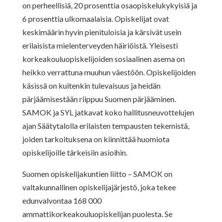
on perheellisiä, 20 prosenttia osaopiskelukykyisiä ja
6 prosenttia ulkomaalaisia. Opiskelijat ovat
keskimäärin hyvin pienituloisia ja kärsivät usein
erilaisista mielenterveyden häiriöistä. Yleisesti
korkeakouluopiskelijoiden sosiaalinen asema on
heikko verrattuna muuhun väestöön. Opiskelijoiden
käsissä on kuitenkin tulevaisuus ja heidän
pärjäämisestään riippuu Suomen pärjääminen.
SAMOK ja SYL jatkavat koko hallitusneuvottelujen
ajan Säätytalolla erilaisten tempausten tekemistä,
joiden tarkoituksena on kiinnittää huomiota
opiskelijoille tärkeisiin asioihin.
Suomen opiskelijakuntien liitto – SAMOK on
valtakunnallinen opiskelijajärjestö, joka tekee
edunvalvontaa 168 000
ammattikorkeakouluopiskelijan puolesta. Se