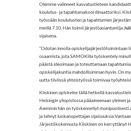
Olemme valinneet kasvatustieteen kandidaat
koulutus- ja tapahtumakoordinaattoriksi. Kii
työssään koulutusten ja tapahtumien järjestämi
meillä 7.10. Hän toimii järjestöasiantuntija
Jul
sijaisena.
“Odotan innolla opiskelijajärjestötoimintaan l
osaamista, jota SAMOKilla työskentely minull
päästä ideoimaan ja toteuttamaan tapahtumia,
opiskelijakuntia mahdollisimman hyvin. On my
uutta tiiviissä yhteistyössä toimivaa työyhteisö
Kiiskinen opiskelee tällä hetkellä kasvatustie
Helsingin yliopistossa pääaineenaan yleinen ja
Aiemmin hän on työskennellyt monipuolisesti 
ja tehnyt luokanopettajan sijaisuuksia Vantaan
Järjestökokemusta Kiiskinen on kerryttänyt He