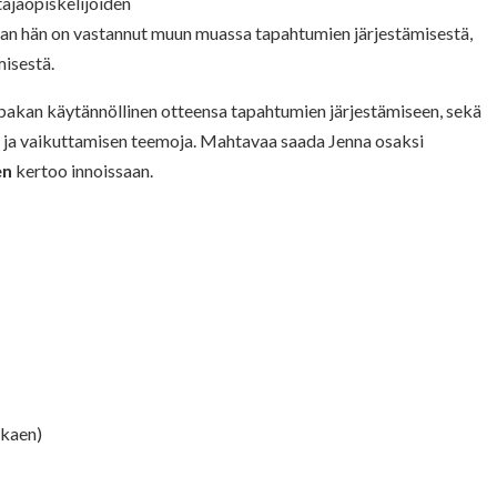
tajaopiskelijoiden
aan hän on vastannut muun muassa tapahtumien järjestämisestä,
isestä.
apakan käytännöllinen otteensa tapahtumien järjestämiseen, sekä
 ja vaikuttamisen teemoja. Mahtavaa saada Jenna osaksi
en
kertoo innoissaan.
lkaen)