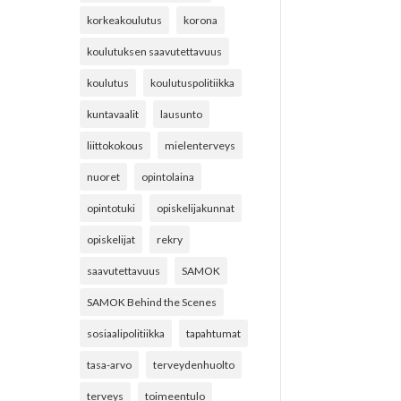
korkeakoulutus
korona
koulutuksen saavutettavuus
koulutus
koulutuspolitiikka
kuntavaalit
lausunto
liittokokous
mielenterveys
nuoret
opintolaina
opintotuki
opiskelijakunnat
opiskelijat
rekry
saavutettavuus
SAMOK
SAMOK Behind the Scenes
sosiaalipolitiikka
tapahtumat
tasa-arvo
terveydenhuolto
terveys
toimeentulo