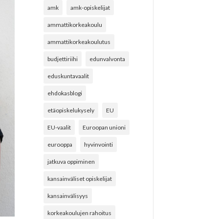
amk
amk-opiskelijat
ammattikorkeakoulu
ammattikorkeakoulutus
budjettiriihi
edunvalvonta
eduskuntavaalit
ehdokasblogi
etäopiskelukysely
EU
EU-vaalit
Euroopan unioni
eurooppa
hyvinvointi
jatkuva oppiminen
kansainväliset opiskelijat
kansainvälisyys
korkeakoulujen rahoitus