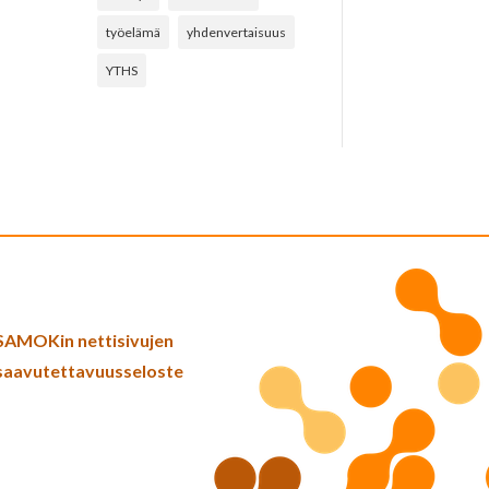
työelämä
yhdenvertaisuus
YTHS
SAMOKin nettisivujen
saavutettavuusseloste