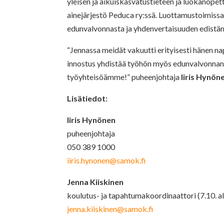
yleisen ja aikuiskasvatustieteen ja luokanopet
ainejärjestö Peduca ry:ssä. Luottamustoimiss
edunvalvonnasta ja yhdenvertaisuuden edistäm
“Jennassa meidät vakuutti erityisesti hänen n
innostus yhdistää työhön myös edunvalvonnan
työyhteisöämme!” puheenjohtaja
Iiris Hynön
Lisätiedot:
Iiris Hynönen
puheenjohtaja
050 389 1000
iiris.hynonen@samok.fi
Jenna Kiiskinen
koulutus- ja tapahtumakoordinaattori (7.10. a
jenna.kiiskinen@samok.fi