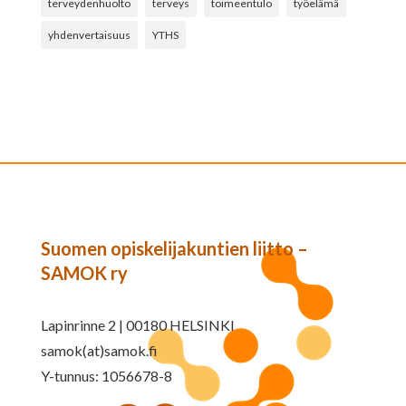
terveydenhuolto
terveys
toimeentulo
työelämä
yhdenvertaisuus
YTHS
Suomen opiskelijakuntien liitto –
SAMOK ry
Lapinrinne 2 | 00180 HELSINKI
samok(at)samok.fi
Y-tunnus: 1056678-8