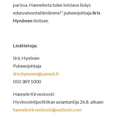
parissa. Hannelesta tulee loistava lisäys
edunvalvontatiimiimme!” puheenjohtaja
Iiris
Hynönen
iloitsee.
Lisätietoja:
Iiris Hynönen
Puheenjohtaja
iiris.hynonen@samok.fi
050 389 1000
Hannele Kirveskoski
Hyvinvointipolitiikan asiantuntija 26.8. alkaen
hannele.kirveskoski@outlook.com