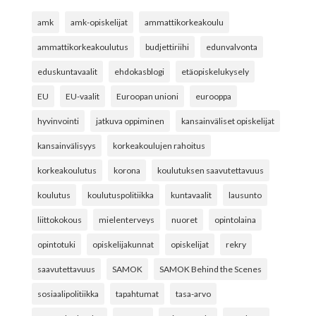
amk
amk-opiskelijat
ammattikorkeakoulu
ammattikorkeakoulutus
budjettiriihi
edunvalvonta
eduskuntavaalit
ehdokasblogi
etäopiskelukysely
EU
EU-vaalit
Euroopan unioni
eurooppa
hyvinvointi
jatkuva oppiminen
kansainväliset opiskelijat
kansainvälisyys
korkeakoulujen rahoitus
korkeakoulutus
korona
koulutuksen saavutettavuus
koulutus
koulutuspolitiikka
kuntavaalit
lausunto
liittokokous
mielenterveys
nuoret
opintolaina
opintotuki
opiskelijakunnat
opiskelijat
rekry
saavutettavuus
SAMOK
SAMOK Behind the Scenes
sosiaalipolitiikka
tapahtumat
tasa-arvo