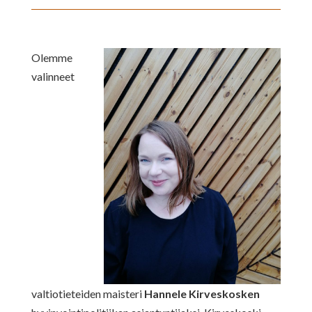
Olemme
valinneet
valtiotieteiden maisteri
Hannele Kirveskosken