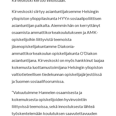
Kirveskoski kertoo innoissaan.
Kirveskoski siirtyy asiantuntijaksemme Helsingin
yliopiston ylioppilaskunta HYY:n sosiaalipoliittisen
asiantuntijan paikalta. Aiemmin hän on kerryttänyt
osaamista ammattikorkeakoulutukseen ja AMK-
opiskelijoihin liittyvistä teemoista
jäsenopiskelijakuntamme Diakonia-
ammattikorkeakoulun opiskelijakunta O’Diakon
asiantuntijana. Kirveskoski on myös hankkinut laajaa
kokemusta luottamustoimijana Helsingin yliopiston
valtiotieteellisen tiedekunnan opiskelijajärjestöissä
ja Suomen sosiaalifoorumissa.
“Vakuutuimme Hannelen osaamisesta ja
kokemuksesta opiskelijoiden hyvinvointiin
liittyvissä teemoissa, sekä innostuksesta lähteä
työskentelemään koulutuksen saavutettavuuden