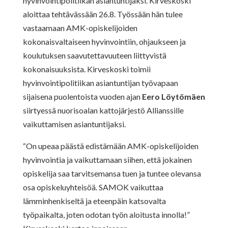
hyvinvointipolitiikan asiantuntijaksi. Kirveskoski
aloittaa tehtävässään 26.8. Työssään hän tulee
vastaamaan AMK-opiskelijoiden
kokonaisvaltaiseen hyvinvointiin, ohjaukseen ja
koulutuksen saavutettavuuteen liittyvistä
kokonaisuuksista. Kirveskoski toimii
hyvinvointipolitiikan asiantuntijan työvapaan
sijaisena puolentoista vuoden ajan
Eero Löytömäen
siirtyessä nuorisoalan kattojärjestö Allianssille
vaikuttamisen asiantuntijaksi.
“
On upeaa päästä edistämään AMK-opiskelijoiden
hyvinvointia ja vaikuttamaan siihen, että jokainen
opiskelija saa tarvitsemansa tuen ja tuntee olevansa
osa opiskeluyhteisöä. SAMOK vaikuttaa
lämminhenkiseltä ja eteenpäin katsovalta
työpaikalta, joten odotan työn aloitusta innolla!
”