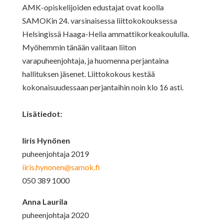
AMK-opiskelijoiden edustajat ovat koolla
SAMOKin 24. varsinaisessa liittokokouksessa
Helsingissä Haaga-Helia ammattikorkeakoululla.
Myöhemmin tänään valitaan liiton
varapuheenjohtaja, ja huomenna perjantaina
hallituksen jäsenet. Liittokokous kestää
kokonaisuudessaan perjantaihin noin klo 16 asti.
Lisätiedot:
Iiris Hynönen
puheenjohtaja 2019
iiris.hynonen@samok.fi
050 389 1000
Anna Laurila
puheenjohtaja 2020