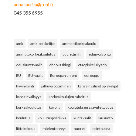
anna.laurila@tuni.fi
045 355 6955
amk
amk-opiskelijat
ammattikorkeakoulu
ammattikorkeakoulutus
budjettiriihi
edunvalvonta
eduskuntavaalit
ehdokasblogi
etäopiskelukysely
EU
EU-vaalit
Euroopan unioni
eurooppa
hyvinvointi
jatkuva oppiminen
kansainväliset opiskelijat
kansainvälisyys
korkeakoulujen rahoitus
korkeakoulutus
korona
koulutuksen saavutettavuus
koulutus
koulutuspolitiikka
kuntavaalit
lausunto
liittokokous
mielenterveys
nuoret
opintolaina