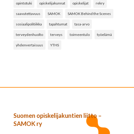
opintotuki
opiskelijakunnat
opiskelijat
rekry
saavutettavuus
SAMOK
SAMOK Behind the Scenes
sosiaalipolitiikka
tapahtumat
tasa-arvo
terveydenhuolto
terveys
toimeentulo
työelämä
yhdenvertaisuus
YTHS
Suomen opiskelijakuntien liitto –
SAMOK ry