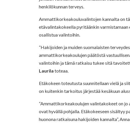
henkilökunnan terveys.
Ammattikorkeakouluvalintojen kannalta on tär
etävalintakokeella pyritäänkin varmistamaan e
osallistua valintoihin.
“Hakijoiden ja muiden suomalaisten terveydes
ammattikorkeakoulujen päätöstä vastuullisena.
valintoihin ja tämä ratkaisu tukee sitä tavoit
Laurila
toteaa.
Etäkokeen toteutusta suunnitellaan vielä ja s
on kuitenkin tarkoitus järjestää kesäkuun alus
“Ammattikorkeakoulujen valintakokeet on jo ai
ovat hyvällä pohjalla. Etäkokeeseen sisältyy 
huonona ratkaisuna hakijoiden kannalta”, Anna