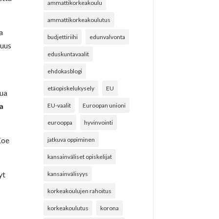
ammattikorkeakoulu
ammattikorkeakoulutus
a
budjettiriihi
edunvalvonta
suus
eduskuntavaalit
ehdokasblogi
etäopiskelukysely
EU
tua
a
EU-vaalit
Euroopan unioni
eurooppa
hyvinvointi
Koe
jatkuva oppiminen
kansainväliset opiskelijat
yt
kansainvälisyys
korkeakoulujen rahoitus
korkeakoulutus
korona