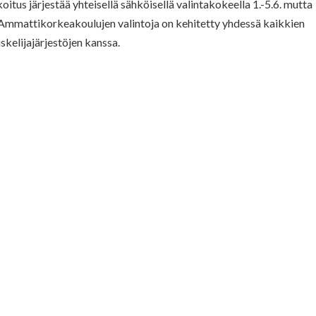
tus järjestää yhteisellä sähköisellä valintakokeella 1.-5.6. mutta
 Ammattikorkeakoulujen valintoja on kehitetty yhdessä kaikkien
kelijajärjestöjen kanssa.