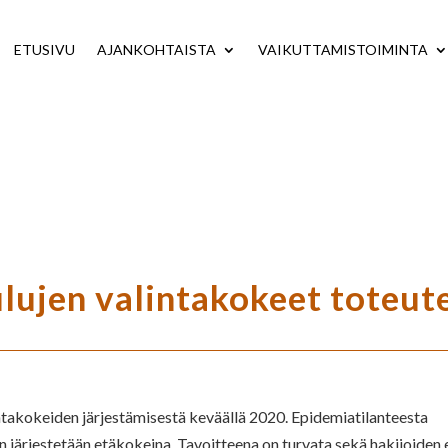
ETUSIVU
AJANKOHTAISTA
VAIKUTTAMISTOIMINTA
ujen valintakokeet toteut
ntakokeiden järjestämisestä keväällä 2020. Epidemiatilanteesta
järjestetään etäkokeina. Tavoitteena on turvata sekä hakijoiden 