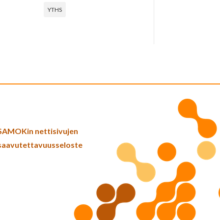
YTHS
SAMOKin nettisivujen
saavutettavuusseloste