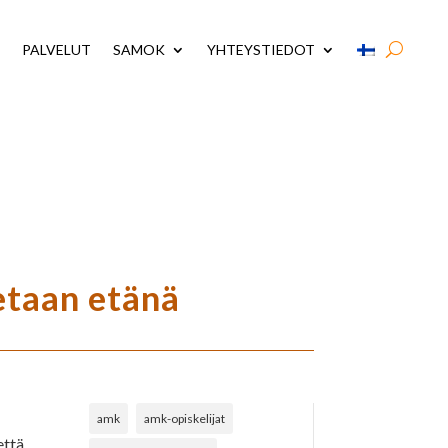
PALVELUT
SAMOK
YHTEYSTIEDOT
etaan etänä
amk
amk-opiskelijat
että