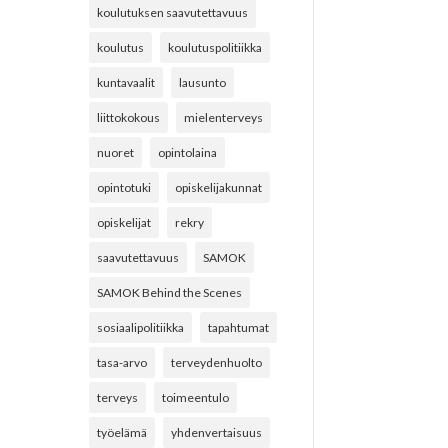
koulutuksen saavutettavuus
koulutus
koulutuspolitiikka
kuntavaalit
lausunto
liittokokous
mielenterveys
nuoret
opintolaina
opintotuki
opiskelijakunnat
opiskelijat
rekry
saavutettavuus
SAMOK
SAMOK Behind the Scenes
sosiaalipolitiikka
tapahtumat
tasa-arvo
terveydenhuolto
terveys
toimeentulo
työelämä
yhdenvertaisuus