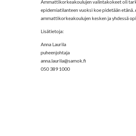
Ammattikorkeakoulujen valintakokeet oli tarkoi
epidemiatilanteen vuoksi koe pidetään etänä.
ammattikorkeakoulujen kesken ja yhdessä opis
Lisätietoja:
Anna Laurila
puheenjohtaja
anna.laurila@samok.fi
050 389 1000