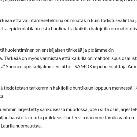
keää että valintamenetelminä on muutakin kuin todistusvalintaa j
ttä epidemiatilanteesta huolimatta kaikilla hakijoilla on mahdolli
tä huolehtiminen on ensisijaisen tärkeää ja pidämmekin
 Tärkeää on myös varmistaa että kaikilla on mahdollisuus osallis
etta”, Suomen opiskelijakuntien liitto – SAMOKin puheenjohtaja
Ann
iitä tiedotetaan tarkemmin hakijoille huhtikuun loppuun mennessä. 
sa.
emmin järjestetty sähköisessä muodossa joten siltä osin järjestel
paljon haasteita mutta poikkeustilanteessa näemme tämän vähiten
 Laurila huomauttaa.