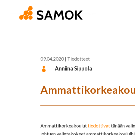
09.04.2020
|
Tiedotteet
Anniina Sippola

Ammattikorkeakoul
Ammattikorkeakoulut
tiedottivat
tänään vali
johtuen valintakokeet ammattikorkeakouluihin 