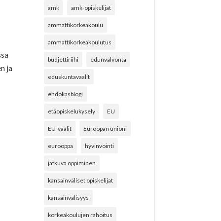
amk
amk-opiskelijat
ammattikorkeakoulu
ammattikorkeakoulutus
ssa
budjettiriihi
edunvalvonta
n ja
eduskuntavaalit
ehdokasblogi
etäopiskelukysely
EU
EU-vaalit
Euroopan unioni
eurooppa
hyvinvointi
jatkuva oppiminen
kansainväliset opiskelijat
kansainvälisyys
korkeakoulujen rahoitus