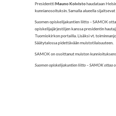
Presidentti
Mauno Koivisto
haudataan Helsin
kunnianosoituksin. Samalla alueella sijaitseva
Suomen opiskelijakuntien liitto – SAMOK ott
opiskelijajärjestöjen kanssa presidentin hauta
Tuomiokirkon portailla. Lisäksi vt. toiminnanj
Säätytalossa pidettävään muistotilaisuuteen.
SAMOK on osoittanut muiston kunnioituksensa
Suomen opiskelijakuntien liitto – SAMOK ottaa o