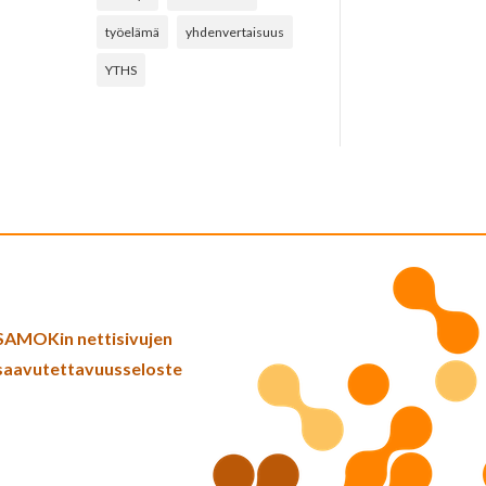
työelämä
yhdenvertaisuus
YTHS
SAMOKin nettisivujen
saavutettavuusseloste