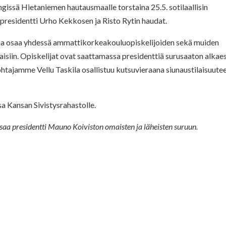
gissä Hietaniemen hautausmaalle torstaina 25.5. sotilaallisin
t presidentti Urho Kekkosen ja Risto Rytin haudat.
aa osaa yhdessä ammattikorkeakouluopiskelijoiden sekä muiden
jaisiin. Opiskelijat ovat saattamassa presidenttiä surusaaton alkae
ohtajamme Vellu Taskila osallistuu kutsuvieraana siunaustilaisuutee
 Kansan Sivistysrahastolle.
saa presidentti Mauno Koiviston omaisten ja läheisten suruun.