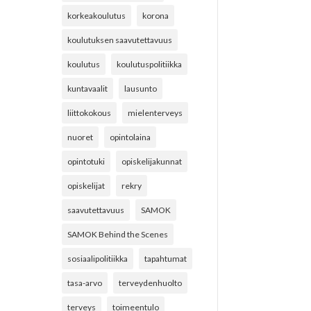
korkeakoulutus
korona
koulutuksen saavutettavuus
koulutus
koulutuspolitiikka
kuntavaalit
lausunto
liittokokous
mielenterveys
nuoret
opintolaina
opintotuki
opiskelijakunnat
opiskelijat
rekry
saavutettavuus
SAMOK
SAMOK Behind the Scenes
sosiaalipolitiikka
tapahtumat
tasa-arvo
terveydenhuolto
terveys
toimeentulo