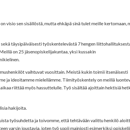
n visio sen sisällöstä, mutta ehkäpä sinä tulet meille kertomaan, 
kä täysipäiväisesti työskentelevästä 7 hengen liittohallituksest
eillä on 25 jäsenopiskelijakuntaa, yksi kussakin
ikielinen.
amushenkilöt vaihtuvat vuosittain. Meistä kukin toimii itsenäisesti
me ja ideoitamme mielellämme. Tiimityöskentely on meillä luonte
kaa riittää myös hassuttelulle. Työ sisältää ajoittain hektisiä het
sia hakijoita.
ista työsuhdetta ja toivomme, että tehtävään valittu henkilö aloitt
 varsin joustavia, joten työ sopii mainiosti esimerkiksi opiskelij