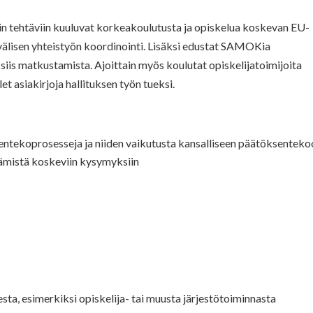
in tehtäviin kuuluvat korkeakoulutusta ja opiskelua koskevan EU-
lisen yhteistyön koordinointi. Lisäksi edustat SAMOKia
ä siis matkustamista. Ajoittain myös koulutat opiskelijatoimijoita
et asiakirjoja hallituksen työn tueksi.
tekoprosesseja ja niiden vaikutusta kansalliseen päätöksenteko
tämistä koskeviin kysymyksiin
ta, esimerkiksi opiskelija- tai muusta järjestötoiminnasta