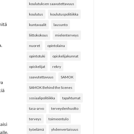
koulutuksen saavutettavuus
koulutus
koulutuspolitiikka
mitä
kuntavaalit
lausunto
liittokokous
mielenterveys
a.
nuoret
opintolaina
opintotuki
opiskelijakunnat
opiskelijat
rekry
saavutettavuus
SAMOK
va
SAMOK Behind the Scenes
kiä
sosiaalipolitiikka
tapahtumat
tasa-arvo
terveydenhuolto
terveys
toimeentulo
aisi
työelämä
yhdenvertaisuus
alle.