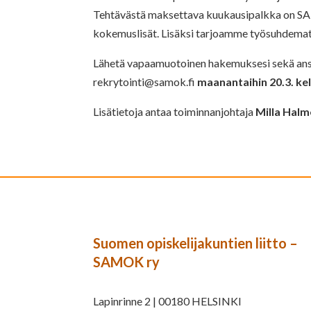
Tehtävästä maksettava kuukausipalkka on SAM
kokemuslisät. Lisäksi tarjoamme työsuhdematka
Lähetä vapaamuotoinen hakemuksesi sekä ansio
rekrytointi@samok.fi
maanantaihin 20.3. ke
Lisätietoja antaa toiminnanjohtaja
Milla Halm
Suomen opiskelijakuntien liitto –
SAMOK ry
Lapinrinne 2 | 00180 HELSINKI