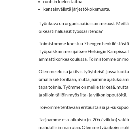
ruotsin kielen taitoa
kansainvälistä järjestökokemusta.
Työnkuva on organisaatiossamme uusi. Meillä o
oikeasti haluaisit työssäsi tehdä?
Toimistomme koostuu 7 hengen henkilöstöstä se
Työpaikkamme sijaitsee Helsingin Kampissa. M
ammattikorkeakoulussa. Toimistomme on mon
Olemme eloisa ja tiivis työyhteisö, jossa luott
omalla sektorillaan, mutta jaamme ajatuksiam
tapa toimia. Työmme on meille tärkeää, mutta ai
ja silloin tällöin myös ilta- ja viikonlopputöitä.
Toivomme tehtävään eritaustaisia ja -sukupuoli
Tarjoamme osa-aikaista (n. 20h / viikko) vakitu
mahdollisimman pian. Olemme työaikojen suhteen