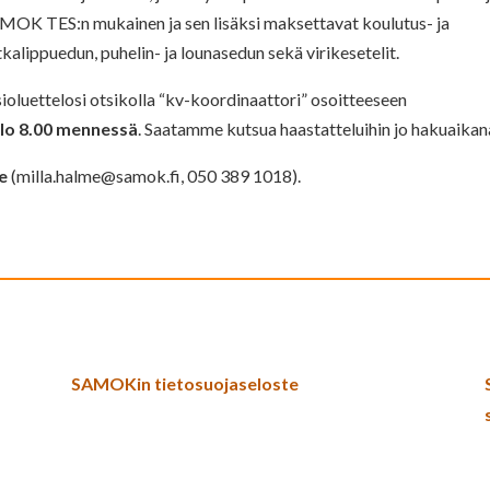
OK TES:n mukainen ja sen lisäksi maksettavat koulutus- ja
lippuedun, puhelin- ja lounasedun sekä virikesetelit.
luettelosi otsikolla “kv-koordinaattori” osoitteeseen
llo 8.00 mennessä
. Saatamme kutsua haastatteluihin jo hakuaikan
e
(
milla.halme@samok.fi
, 050 389 1018).
SAMOKin tietosuojaseloste