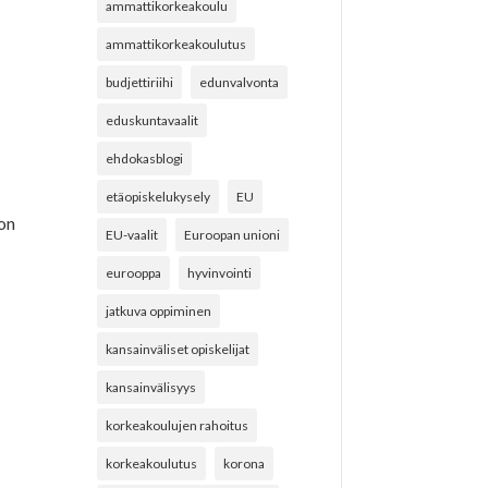
ammattikorkeakoulu
ammattikorkeakoulutus
budjettiriihi
edunvalvonta
eduskuntavaalit
ehdokasblogi
etäopiskelukysely
EU
on
EU-vaalit
Euroopan unioni
eurooppa
hyvinvointi
jatkuva oppiminen
kansainväliset opiskelijat
kansainvälisyys
korkeakoulujen rahoitus
korkeakoulutus
korona