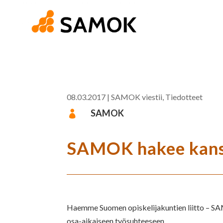
08.03.2017
|
SAMOK viestii
,
Tiedotteet
SAMOK

SAMOK hakee kansa
Haemme Suomen opiskelijakuntien liitto – SA
osa-aikaiseen työsuhteeseen.