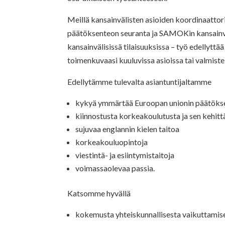
Meillä kansainvälisten asioiden koordinaattor
päätöksenteon seuranta ja SAMOKin kansainvä
kansainvälisissä tilaisuuksissa – työ edellyttä
toimenkuvaasi kuuluvissa asioissa tai valmistel
Edellytämme tulevalta asiantuntijaltamme
kykyä ymmärtää Euroopan unionin päätöksen
kiinnostusta korkeakoulutusta ja sen kehit
sujuvaa englannin kielen taitoa
korkeakouluopintoja
viestintä- ja esiintymistaitoja
voimassaolevaa passia.
Katsomme hyvällä
kokemusta yhteiskunnallisesta vaikuttamises