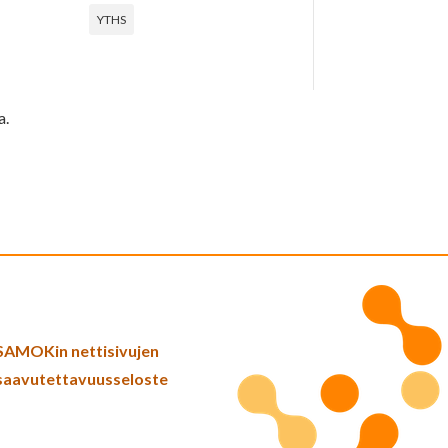
YTHS
a.
SAMOKin nettisivujen
saavutettavuusseloste