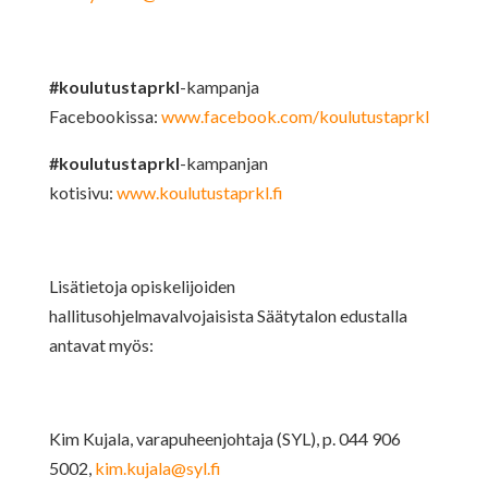
#koulutustaprkl
-kampanja
Facebookissa:
www.facebook.com/koulutustaprkl
#koulutustaprkl
-kampanjan
kotisivu:
www.koulutustaprkl.fi
Lisätietoja opiskelijoiden
hallitusohjelmavalvojaisista Säätytalon edustalla
antavat myös:
Kim Kujala, varapuheenjohtaja (SYL), p. 044 906
5002,
kim.kujala@syl.fi