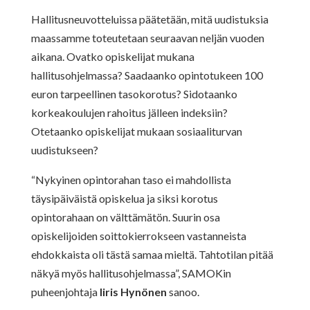
Hallitusneuvotteluissa päätetään, mitä uudistuksia
maassamme toteutetaan seuraavan neljän vuoden
aikana. Ovatko opiskelijat mukana
hallitusohjelmassa? Saadaanko opintotukeen 100
euron tarpeellinen tasokorotus? Sidotaanko
korkeakoulujen rahoitus jälleen indeksiin?
Otetaanko opiskelijat mukaan sosiaaliturvan
uudistukseen?
“Nykyinen opintorahan taso ei mahdollista
täysipäiväistä opiskelua ja siksi korotus
opintorahaan on välttämätön. Suurin osa
opiskelijoiden soittokierrokseen vastanneista
ehdokkaista oli tästä samaa mieltä. Tahtotilan pitää
näkyä myös hallitusohjelmassa”, SAMOKin
puheenjohtaja
Iiris Hynönen
sanoo.