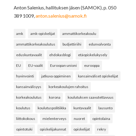
Anton Salenius, hallituksen jäsen (SAMOK), p. 050
389 1009,
anton.salenius@samok.fi
amk
amk-opiskelijat
ammattikorkeakoulu
ammattikorkeakoulutus
budjettiriihi
edunvalvonta
eduskuntavaalit
ehdokasblogi
etäopiskelukysely
EU
EU-vaalit
Euroopan unioni
eurooppa
hyvinvointi
jatkuva oppiminen
kansainväliset opiskelijat
kansainvälisyys
korkeakoulujen rahoitus
korkeakoulutus
korona
koulutuksen saavutettavuus
koulutus
koulutuspolitiikka
kuntavaalit
lausunto
liittokokous
mielenterveys
nuoret
opintolaina
opintotuki
opiskelijakunnat
opiskelijat
rekry