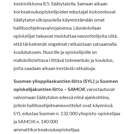
keskiviikkona 8.5. Säätytalolla. Samaan aikaan
korkeakouluopiskelijoiden edustajat kokoontuvat
Säätytalon ulkopuolella käynnistämään omat
hallitusohjelmavalvojaisensa. Läsnäolollaan
opiskelijat haluavat muistuttaa neuvottelijoita siitä,
että tärkeimmät ongelmat ratkaistaan satsaamalla
koulutukseen. Nuorille ja opiskelijoille on
mahdollistettava riittävä toimeentulo ja koulutus,
jotta saadaan aikaan kestäviä ratkaisuja.
Suomen ylioppilaskuntien liitto (SYL)
ja
Suomen
opiskelijakuntien liitto – SAMOK
varustautuvat
valvomaan Säätytalon edessä niinä ajankohtina,
jolloin hallitusohjelmaneuvottelut ovat käynnissä.
SYL edustaa Suomen n. 132 000 yliopisto-opiskelijaa
ja SAMOK n. 140 000
ammattikorkeakouluopiskelijaa.