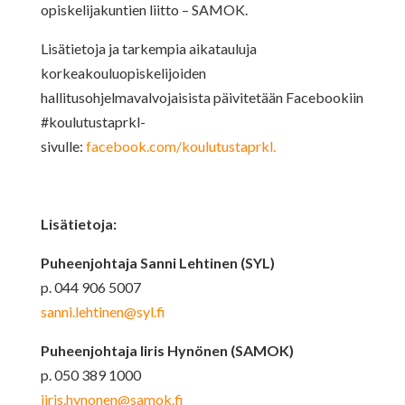
opiskelijakuntien liitto – SAMOK.
Lisätietoja ja tarkempia aikatauluja
korkeakouluopiskelijoiden
hallitusohjelmavalvojaisista päivitetään Facebookiin
#koulutustaprkl-
sivulle:
facebook.com/koulutustaprkl.
Lisätietoja:
Puheenjohtaja Sanni Lehtinen (SYL)
p. 044 906 5007
sanni.lehtinen@syl.fi
Puheenjohtaja Iiris Hynönen (SAMOK)
p. 050 389 1000
iiris.hynonen@samok.fi