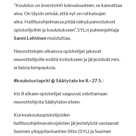
“Koulutus on investointi tulevaisuuteen, se kannattaa
aina. On täysin selvää, että nyt on ratkaisujen
aika. Hallitusohjelmassa pitää näkyä panostukset
opiskelijoihin ja koulutukseen”, SYL:n puheenjohtaja
Sanni Lehtinen
muistuttaa.
Neuvottelujen alkaessa opiskelijat jakavat
neuvottelijoille eväitä koitokseen ja järjestävät mm.
erilaisia tempauksia.
#koulutustaprkl @ Säätytalo ke 8.–27.5.:
klo 8 alkaen opiskelijat saapuvat odottamaan
neuvottelijoita Säätytalon eteen.
Korkeakouluopiskelijoiden
hallitusohjelmavalvojaisten järjestelyistä vastaavat
Suomen ylioppilaskuntien liitto (SYL) ja Suomen