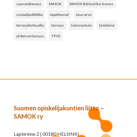
saavutettavuus
SAMOK
SAMOK Behind the Scenes
sosiaalipolitiikka
tapahtumat
tasa-arvo
terveydenhuolto
terveys
toimeentulo
työelämä
yhdenvertaisuus
YTHS
Suomen opiskelijakuntien liitto –
SAMOK ry
Lapinrinne 2 | 00180 HELSINKI