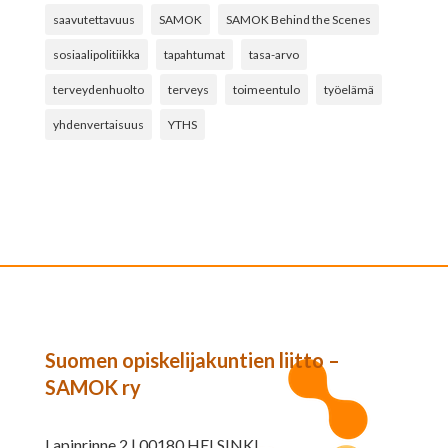
saavutettavuus
SAMOK
SAMOK Behind the Scenes
sosiaalipolitiikka
tapahtumat
tasa-arvo
terveydenhuolto
terveys
toimeentulo
työelämä
yhdenvertaisuus
YTHS
Suomen opiskelijakuntien liitto –
SAMOK ry
Lapinrinne 2 | 00180 HELSINKI