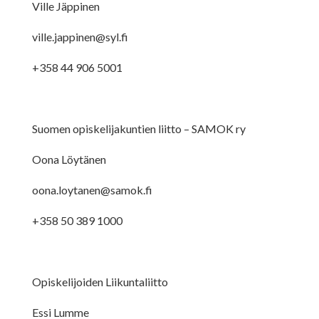
Ville Jäppinen
ville.jappinen@syl.fi
+358 44 906 5001
Suomen opiskelijakuntien liitto – SAMOK ry
Oona Löytänen
oona.loytanen@samok.fi
+358 50 389 1000
Opiskelijoiden Liikuntaliitto
Essi Lumme