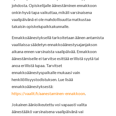
johdosta. Opiskelijalle äänestäminen ennakkoon
onkin hyvä tapa vaikuttaa,
mikäli varsinaisena
vaalipäivänä ei ole mahdollisuutta matkustaa
takaisin
opiskelupaikkakunnalle.
Ennakkoäänestyksellä tarkoitetaan äänen antamista
vaalilaissa säädetyn
ennakkoäänestysajanjakson
aikana ennen varsinaista vaalipäivää. Ennakkoon
äänestämiselle ei tarvitse esittää erillistä syytä tai
anoa erillistä lupaa. Tarvitset
ennakkoäänestyspaikalle mukaasi vain
henkilöllisyystodistuksen. Lue lisää
ennakkoäänestyksestä:
https://vaalit.fi/aanestaminen-ennakkoon
.
Jokainen äänioikeutettu voi vapaasti valita
äänestääkö varsinaisena vaalipäivänä
vai