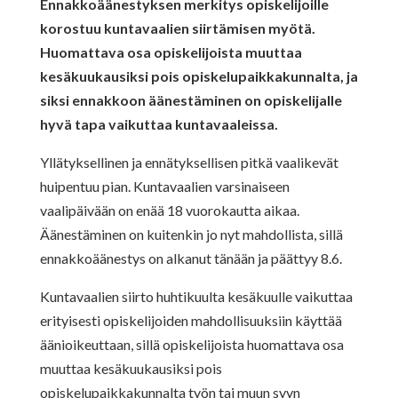
Ennakkoäänestyksen merkitys opiskelijoille
korostuu kuntavaalien siirtämisen myötä.
Huomattava osa opiskelijoista muuttaa
kesäkuukausiksi pois opiskelupaikkakunnalta, ja
siksi ennakkoon äänestäminen on opiskelijalle
hyvä tapa vaikuttaa kuntavaaleissa.
Yllätyksellinen ja ennätyksellisen pitkä vaalikevät
huipentuu pian. Kuntavaalien
varsinaiseen
vaalipäivään on enää 18 vuorokautta aikaa.
Äänestäminen on
kuitenkin jo nyt mahdollista, sillä
ennakkoäänestys on alkanut tänään ja päättyy
8.6.
Kuntavaalien siirto huhtikuulta kesäkuulle vaikuttaa
erityisesti opiskelijoiden
mahdollisuuksiin käyttää
äänioikeuttaan, sillä opiskelijoista huomattava osa
muuttaa kesäkuukausiksi pois
opiskelupaikkakunnalta työn tai muun syyn