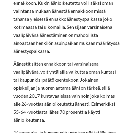
ennakkoon. Kukin äänioikeutettu voi lisäksi oman
valintansa mukaan
äänestää ennakkoon missä
tahansa yleisessä ennakkoäänestyspaikassa joko
kotimaassa tai ulkomailla. Sen sijaan varsinaisena
vaalipäivänä äänestäminen on
mahdollista
ainoastaan henkilön asuinpaikan mukaan määrätyssä
äänestyspaikassa.
Äänestit sitten ennakkoon tai varsinaisena
vaalipäivänä, voit yhtälailla vaikuttaa
oman kuntasi
tai kaupunkisi päätöksentekoon. Jokainen
opiskelijan ja nuoren
antama ääni on tärkeä, sillä
vuoden 2017 kuntavaaleissa vain noin joka kolmas
alle 26-vuotias äänioikeutettu äänesti. Esimerkiksi
55-64 -vuotiasta lähes 70
prosenttia käytti
äänioikeutensa.
“Kaupungin- ja kunnanvaltuustoissa päätetään ihan