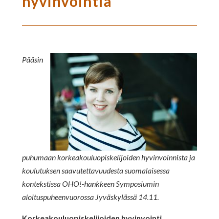
hyvinvointia
Pääsin
puhumaan korkeakouluopiskelijoiden hyvinvoinnista ja
koulutuksen saavutettavuudesta suomalaisessa
kontekstissa OHO!-hankkeen Symposiumin
aloituspuheenvuorossa Jyväskylässä 14.11.
Korkeakouluopiskelijoiden hyvinvointi