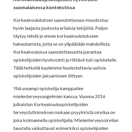
suomalaisessa kontekstissa
Korkeakoulutuksen saavutettavuus muodostuu
hyvin laajasta joukosta erilaisia tekijöitä. Paljon
täytyy tehdä jo ennen korkeakoulutukseen
hakeutumista, jotta se on ylipäätään mahdollista.
Korkeakouluissa saavutettavuutta parantaa
opiskelijoiden hyvinvointi ja riittävä tuki opiskelulle.
Tällä hetkellä kuulemme huolestuttavia uutisia
opiskelijoiden jaksamiseen liittyen.
Yhä useampi opiskelija kamppailee
mielenterveysongelmien kanssa. Vuonna 2016
julkaistun Korkeakouluopiskelijoiden
terveystutkimuksen mukaan psyykkistä oireilua on
joka kolmannella opiskelijalla. Mielenterveysoireilun
taustalla vaikuttavat esimerkiksi opiskelijoiden