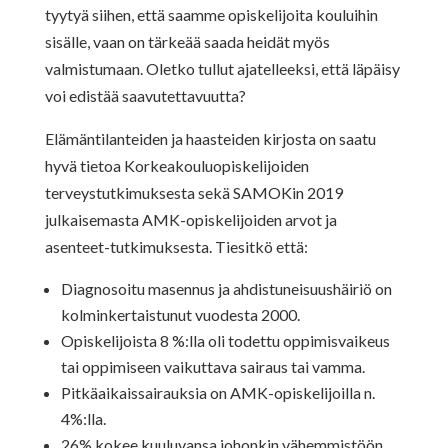
tyytyä siihen, että saamme opiskelijoita kouluihin
sisälle, vaan on tärkeää saada heidät myös
valmistumaan. Oletko tullut ajatelleeksi, että läpäisy
voi edistää saavutettavuutta?
Elämäntilanteiden ja haasteiden kirjosta on saatu
hyvä tietoa Korkeakouluopiskelijoiden
terveystutkimuksesta sekä SAMOKin 2019
julkaisemasta AMK-opiskelijoiden arvot ja
asenteet-tutkimuksesta. Tiesitkö että:
Diagnosoitu masennus ja ahdistuneisuushäiriö on
kolminkertaistunut vuodesta 2000.
Opiskelijoista 8 %:lla oli todettu oppimisvaikeus
tai oppimiseen vaikuttava sairaus tai vamma.
Pitkäaikaissairauksia on AMK-opiskelijoilla n.
4%:lla.
26% kokee kuuluvansa johonkin vähemmistöön