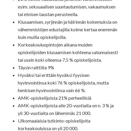
esim. seksuaalisen suuntautumisen, vakaumuksen
tai etnisen taustan perusteella.
Kiusaamisen, syrjinnän ja häirinnän kokemuksia on
vähemmistöjen edustajilla kolme kertaa enemmän
kuin muilla opiskelijoilla.
Korkeakouluopintojen aikana muiden
opiskelijoiden kiusaamisen kohteena satunnaisesti
tai usein koki olleensa 7,5 % opiskelijoista.
Täysin raittiita 9%
Hyväksi tai erittäin hyväksi fyysisen
hyvinvointinsa koki 76 % opiskelijoista, mutta
henkisen hyvinvointinsa vain 66 %.
AMK-opiskelijoista 21% perheellisiä
AMK-opiskelijoista alle 20-vuotiaita on n. 3 % ja
yli 30-vuotiaita on lähemmäs 21 000.
Ulkomaalaisia tutkinto-opiskelijoita
korkeakouluissa on yli 20 000.