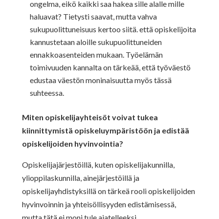
ongelma, eikö kaikki saa hakea sille alalle mille
haluavat? Tietysti saavat, mutta vahva
sukupuolittuneisuus kertoo siitä. että opiskelijoita
kannustetaan aloille sukupuolittuneiden
ennakkoasenteiden mukaan. Työelämän
toimivuuden kannalta on tärkeää, että työväestö
edustaa väestön moninaisuutta myös tässä
suhteessa.
Miten opiskelijayhteisöt voivat tukea
kiinnittymistä opiskeluympäristöön ja edistää
opiskelijoiden hyvinvointia?
Opiskelijajärjestöillä, kuten opiskelijakunnilla,
ylioppilaskunnilla, ainejärjestöillä ja
opiskelijayhdistyksillä on tärkeä rooli opiskelijoiden
hyvinvoinnin ja yhteisöllisyyden edistämisessä,
mutta tätä ei moni tule ajatelleeksi.