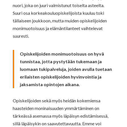
nuori, joka on juuri valmistunut toiselta asteelta.
Suuri osa korkeakouluopiskelijoista kuuluu toki
tällaiseen joukkoon, mutta muiden opiskelijoiden
monimuotoisuus ja elämäntilanteet vaihtelevat
suuresti.
Opiskelijoiden monimuotoisuus on hyvä
tunnistaa, jotta pystytään tukemaan ja
luomaan tukipalveluja, joiden avulla tuetaan
erilaisten opiskelijoiden hyvinvointia ja
jaksamista opintojen aikana.
Opiskelijoiden sekä myös heidän kokemiensa
haasteiden moninaisuuden ymmärtäminen on
tärkeässä asemassa myös läpäisyn edistämisessä,
sillä läpäisykin on saavutettavuutta. Emme voi