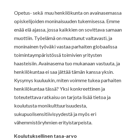
Opetus- sekä muu henkilökunta on avainasemassa
opiskelijoiden moninaisuuden tukemisessa. Emme
enää elä ajassa, jossa kaikkien on sovittava samaan
muottiin. Työelämä on muuttunut valtavasti, ja
moninainen työväki vastaa parhaiten globaalissa
toimintaympäristössä toimivien yritysten
haasteisiin. Avainasema tuo mukanaan vastuuta, ja
henkilökuntaa ei saa jättää tämän kanssa yksin.
Kysymys kuuluukin, miten voimme tukea parhaiten
henkilökuntaa tässä? Yksi konkreettinen ja
toteutettava ratkaisu on tarjota lisää tietoa ja
koulutusta monikulttuurisuudesta,
sukupuolisensitiivisyydestä ja myös eri
vähemmistöryhmien erityistarpeista.
Koulutuksellinen tasa-arvo