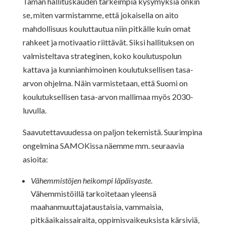
Tämän hallituskauden tärkeimpiä kysymyksiä onkin
se, miten varmistamme, että jokaisella on aito
mahdollisuus kouluttautua niin pitkälle kuin omat
rahkeet ja motivaatio riittävät. Siksi hallituksen on
valmisteltava strateginen, koko koulutuspolun
kattava ja kunnianhimoinen koulutuksellisen tasa-
arvon ohjelma. Näin varmistetaan, että Suomi on
koulutuksellisen tasa-arvon mallimaa myös 2030-
luvulla.
Saavutettavuudessa on paljon tekemistä. Suurimpina
ongelmina SAMOKissa näemme mm. seuraavia
asioita:
Vähemmistöjen heikompi läpäisyaste
.
Vähemmistöillä tarkoitetaan yleensä
maahanmuuttajataustaisia, vammaisia,
pitkäaikaissairaita, oppimisvaikeuksista kärsiviä,