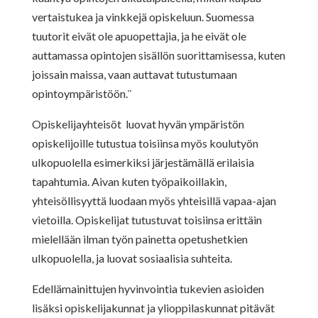
vertaistukea ja vinkkejä opiskeluun. Suomessa
tuutorit eivät ole apuopettajia, ja he eivät ole
auttamassa opintojen sisällön suorittamisessa, kuten
joissain maissa, vaan auttavat tutustumaan
opintoympäristöön.¨
Opiskelijayhteisöt luovat hyvän ympäristön
opiskelijoille tutustua toisiinsa myös koulutyön
ulkopuolella esimerkiksi järjestämällä erilaisia
tapahtumia. Aivan kuten työpaikoillakin,
yhteisöllisyyttä luodaan myös yhteisillä vapaa-ajan
vietoilla. Opiskelijat tutustuvat toisiinsa erittäin
mielellään ilman työn painetta opetushetkien
ulkopuolella, ja luovat sosiaalisia suhteita.
Edellämainittujen hyvinvointia tukevien asioiden
lisäksi opiskelijakunnat ja ylioppilaskunnat pitävät