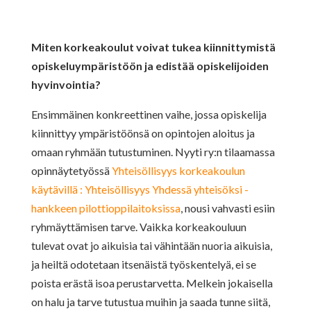
Miten korkeakoulut voivat tukea kiinnittymistä
opiskeluympäristöön ja edistää opiskelijoiden
hyvinvointia?
Ensimmäinen konkreettinen vaihe, jossa opiskelija
kiinnittyy ympäristöönsä on opintojen aloitus ja
omaan ryhmään tutustuminen. Nyyti ry:n tilaamassa
opinnäytetyössä
Yhteisöllisyys korkeakoulun
käytävillä : Yhteisöllisyys Yhdessä yhteisöksi -
hankkeen pilottioppilaitoksissa
, nousi vahvasti esiin
ryhmäyttämisen tarve. Vaikka korkeakouluun
tulevat ovat jo aikuisia tai vähintään nuoria aikuisia,
ja heiltä odotetaan itsenäistä työskentelyä, ei se
poista erästä isoa perustarvetta. Melkein jokaisella
on halu ja tarve tutustua muihin ja saada tunne siitä,