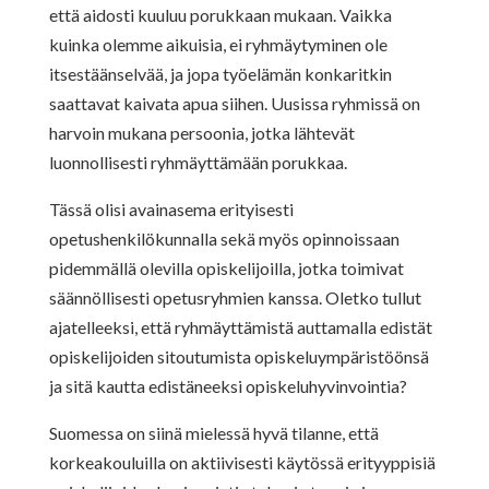
että aidosti kuuluu porukkaan mukaan. Vaikka
kuinka olemme aikuisia, ei ryhmäytyminen ole
itsestäänselvää, ja jopa työelämän konkaritkin
saattavat kaivata apua siihen. Uusissa ryhmissä on
harvoin mukana persoonia, jotka lähtevät
luonnollisesti ryhmäyttämään porukkaa.
Tässä olisi avainasema erityisesti
opetushenkilökunnalla sekä myös opinnoissaan
pidemmällä olevilla opiskelijoilla, jotka toimivat
säännöllisesti opetusryhmien kanssa. Oletko tullut
ajatelleeksi, että ryhmäyttämistä auttamalla edistät
opiskelijoiden sitoutumista opiskeluympäristöönsä
ja sitä kautta edistäneeksi opiskeluhyvinvointia?
Suomessa on siinä mielessä hyvä tilanne, että
korkeakouluilla on aktiivisesti käytössä erityyppisiä