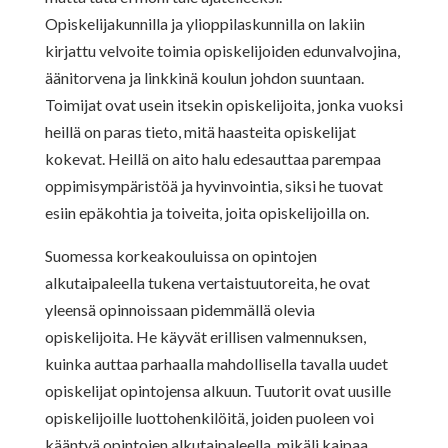
Opiskelijakunnilla ja ylioppilaskunnilla on lakiin
kirjattu velvoite toimia opiskelijoiden edunvalvojina,
äänitorvena ja linkkinä koulun johdon suuntaan.
Toimijat ovat usein itsekin opiskelijoita, jonka vuoksi
heillä on paras tieto, mitä haasteita opiskelijat
kokevat. Heillä on aito halu edesauttaa parempaa
oppimisympäristöä ja hyvinvointia, siksi he tuovat
esiin epäkohtia ja toiveita, joita opiskelijoilla on.
Suomessa korkeakouluissa on opintojen
alkutaipaleella tukena vertaistuutoreita, he ovat
yleensä opinnoissaan pidemmällä olevia
opiskelijoita. He käyvät erillisen valmennuksen,
kuinka auttaa parhaalla mahdollisella tavalla uudet
opiskelijat opintojensa alkuun. Tuutorit ovat uusille
opiskelijoille luottohenkilöitä, joiden puoleen voi
kääntyä opintojen alkutaipaleella, mikäli kaipaa