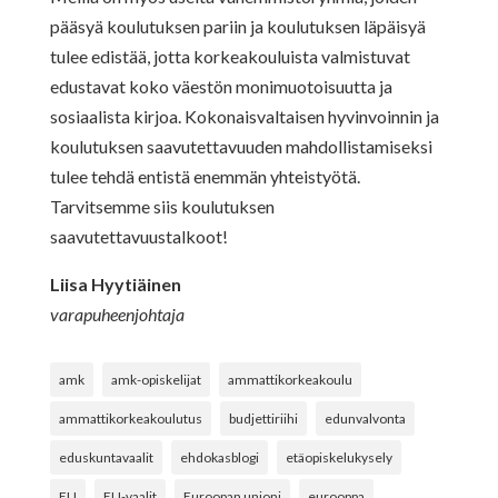
pääsyä koulutuksen pariin ja koulutuksen läpäisyä
tulee edistää, jotta korkeakouluista valmistuvat
edustavat koko väestön monimuotoisuutta ja
sosiaalista kirjoa. Kokonaisvaltaisen hyvinvoinnin ja
koulutuksen saavutettavuuden mahdollistamiseksi
tulee tehdä entistä enemmän yhteistyötä.
Tarvitsemme siis koulutuksen
saavutettavuustalkoot!
Liisa Hyytiäinen
varapuheenjohtaja
amk
amk-opiskelijat
ammattikorkeakoulu
ammattikorkeakoulutus
budjettiriihi
edunvalvonta
eduskuntavaalit
ehdokasblogi
etäopiskelukysely
EU
EU-vaalit
Euroopan unioni
eurooppa