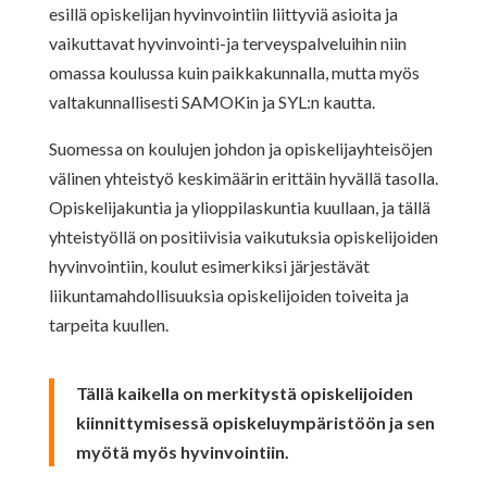
esillä opiskelijan hyvinvointiin liittyviä asioita ja
vaikuttavat hyvinvointi-ja terveyspalveluihin niin
omassa koulussa kuin paikkakunnalla, mutta myös
valtakunnallisesti SAMOKin ja SYL:n kautta.
Suomessa on koulujen johdon ja opiskelijayhteisöjen
välinen yhteistyö keskimäärin erittäin hyvällä tasolla.
Opiskelijakuntia ja ylioppilaskuntia kuullaan, ja tällä
yhteistyöllä on positiivisia vaikutuksia opiskelijoiden
hyvinvointiin, koulut esimerkiksi järjestävät
liikuntamahdollisuuksia opiskelijoiden toiveita ja
tarpeita kuullen.
Tällä kaikella on merkitystä opiskelijoiden
kiinnittymisessä opiskeluympäristöön ja sen
myötä myös hyvinvointiin.