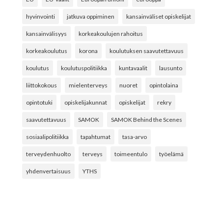
hyvinvointi
jatkuva oppiminen
kansainväliset opiskelijat
kansainvälisyys
korkeakoulujen rahoitus
korkeakoulutus
korona
koulutuksen saavutettavuus
koulutus
koulutuspolitiikka
kuntavaalit
lausunto
liittokokous
mielenterveys
nuoret
opintolaina
opintotuki
opiskelijakunnat
opiskelijat
rekry
saavutettavuus
SAMOK
SAMOK Behind the Scenes
sosiaalipolitiikka
tapahtumat
tasa-arvo
terveydenhuolto
terveys
toimeentulo
työelämä
yhdenvertaisuus
YTHS