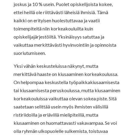
joskus ja 10 % usein. Puolet opiskelijoista kokee,
ettei heillä ole riittävästi läheisiä ihmisiä. Tämä
kaikki on erityisen huolestuttavaa ja vaatii
toimenpiteitä niin korkeakouluilta kuin
opiskelijajärjestöiltä.
Yksinäisyys satuttaa ja
vaikuttaa merkittävästi hyvinvointiin ja opinnoista
suoriutumiseen.
Yksi vähän keskusteluissa näkynyt, mutta
merkittävä haaste on kiusaaminen korkeakoulussa.
On helpompaa keskustella työpaikkakiusaamisesta
tai kiusaamisesta peruskoulussa, mutta kiusaaminen
korkeakouluissa vaikuttaa olevan sokea piste. Sitä
saatetaan selittää usein myös ihmisten välisillä
ristiriidoilla ja eriävillä mielipiteillä, mutta
kiusaaminen on huomattavasti vakavampaa. Se voi
olla ryhmän ulkopuolelle sulkemista, toistuvaa