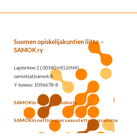
Suomen opiskelijakuntien liitto –
SAMOK ry
Lapinrinne 2 | 00180 HELSINKI
samok(at)samok.fi
Y-tunnus: 1056678-8
SAMOKin tietosuojaseloste
SAMOKin nettisivujen saavutettavuusseloste