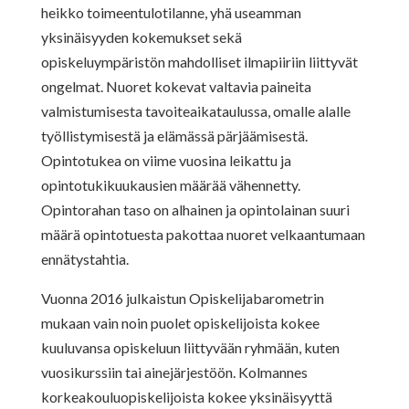
heikko toimeentulotilanne, yhä useamman
yksinäisyyden kokemukset sekä
opiskeluympäristön mahdolliset ilmapiiriin liittyvät
ongelmat. Nuoret kokevat valtavia paineita
valmistumisesta tavoiteaikataulussa, omalle alalle
työllistymisestä ja elämässä pärjäämisestä.
Opintotukea on viime vuosina leikattu ja
opintotukikuukausien määrää vähennetty.
Opintorahan taso on alhainen ja opintolainan suuri
määrä opintotuesta pakottaa nuoret velkaantumaan
ennätystahtia.
Vuonna 2016 julkaistun Opiskelijabarometrin
mukaan vain noin puolet opiskelijoista kokee
kuuluvansa opiskeluun liittyvään ryhmään, kuten
vuosikurssiin tai ainejärjestöön. Kolmannes
korkeakouluopiskelijoista kokee yksinäisyyttä