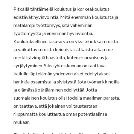
Pitkällä tähtäimellä koulutus ja korkeakoulutus
edistävät hyvinvointia. Mitä enemmän koulutusta ja
matalampi työttömyys, sitä vähemmän
työttömyyttä ja enemmän hyvinvointia.
Koulutuksellinen tasa-arvo on yksi tehokkaimmista
ja vaikuttavimmista keinoista ratkaista aikamme
merkittävimpiä haasteita, kuten eriarvoisuus ja
syrjäytyminen. Siksi yhteiskunnan on taattava
kaikille läpi elämän yhdenvertaiset edellytykset
hankkia osaamista ja sivistystä, jota työmarkkinoilla
ja elämässä pärjääminen edellyttää. Jotta
suomalainen koulutus olisi todella maailman parasta,
on taattava, että jokainen voi taustastaan
riippumatta kouluttautua oman potentiaalinsa
mukaan