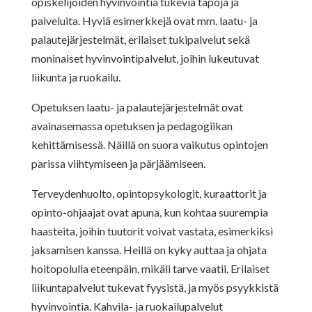
opiskelijoiden hyvinvointia tukevia tapoja ja
palveluita. Hyviä esimerkkejä ovat mm. laatu- ja
palautejärjestelmät, erilaiset tukipalvelut sekä
moninaiset hyvinvointipalvelut, joihin lukeutuvat
liikunta ja ruokailu.
Opetuksen laatu- ja palautejärjestelmät ovat
avainasemassa opetuksen ja pedagogiikan
kehittämisessä. Näillä on suora vaikutus opintojen
parissa viihtymiseen ja pärjäämiseen.
Terveydenhuolto, opintopsykologit, kuraattorit ja
opinto-ohjaajat ovat apuna, kun kohtaa suurempia
haasteita, joihin tuutorit voivat vastata, esimerkiksi
jaksamisen kanssa. Heillä on kyky auttaa ja ohjata
hoitopolulla eteenpäin, mikäli tarve vaatii. Erilaiset
liikuntapalvelut tukevat fyysistä, ja myös psyykkistä
hyvinvointia. Kahvila- ja ruokailupalvelut