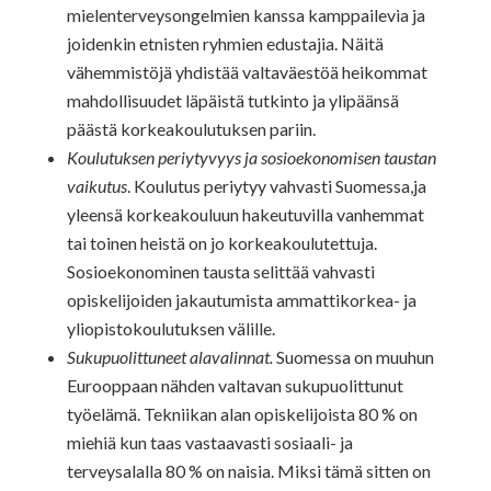
mielenterveysongelmien kanssa kamppailevia ja
joidenkin etnisten ryhmien edustajia. Näitä
vähemmistöjä yhdistää valtaväestöä heikommat
mahdollisuudet läpäistä tutkinto ja ylipäänsä
päästä korkeakoulutuksen pariin.
Koulutuksen periytyvyys ja sosioekonomisen taustan
vaikutus
. Koulutus periytyy vahvasti Suomessa,ja
yleensä korkeakouluun hakeutuvilla vanhemmat
tai toinen heistä on jo korkeakoulutettuja.
Sosioekonominen tausta selittää vahvasti
opiskelijoiden jakautumista ammattikorkea- ja
yliopistokoulutuksen välille.
Sukupuolittuneet alavalinnat.
Suomessa on muuhun
Eurooppaan nähden valtavan sukupuolittunut
työelämä. Tekniikan alan opiskelijoista 80 % on
miehiä kun taas vastaavasti sosiaali- ja
terveysalalla 80 % on naisia. Miksi tämä sitten on