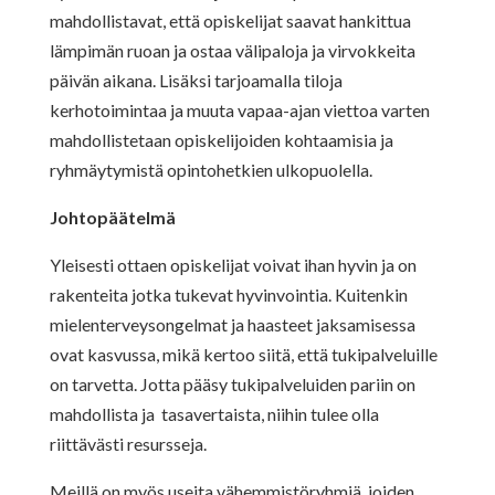
mahdollistavat, että opiskelijat saavat hankittua
lämpimän ruoan ja ostaa välipaloja ja virvokkeita
päivän aikana. Lisäksi tarjoamalla tiloja
kerhotoimintaa ja muuta vapaa-ajan viettoa varten
mahdollistetaan opiskelijoiden kohtaamisia ja
ryhmäytymistä opintohetkien ulkopuolella.
Johtopäätelmä
Yleisesti ottaen opiskelijat voivat ihan hyvin ja on
rakenteita jotka tukevat hyvinvointia. Kuitenkin
mielenterveysongelmat ja haasteet jaksamisessa
ovat kasvussa, mikä kertoo siitä, että tukipalveluille
on tarvetta. Jotta pääsy tukipalveluiden pariin on
mahdollista ja tasavertaista, niihin tulee olla
riittävästi resursseja.
Meillä on myös useita vähemmistöryhmiä, joiden