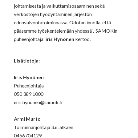
johtamisesta ja vaikuttamisosaaminen sekä
verkostojen
hyödyntäminen järjestön
edunvalvontatoiminnassa. Odotan innolla, että
pääsemme työskentelemään yhdessä
”, SAMOKin
puheenjohtaja
Iiris Hynönen
kertoo.
Lisätietoja:
Iiris Hynönen
Puheenjohtaja
050 389 1000
iiris.hynonen@samok.fi
Armi Murto
Toiminnanjohtaja 3.6. alkaen
0456704129