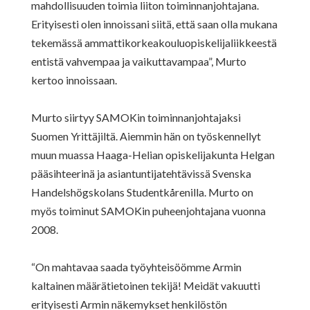
mahdollisuuden toimia liiton toiminnanjohtajana.
Erityisesti olen innoissani siitä, että saan olla mukana
tekemässä ammattikorkeakouluopiskelijaliikkeestä
entistä vahvempaa ja vaikuttavampaa”, Murto
kertoo innoissaan.
Murto siirtyy SAMOKin toiminnanjohtajaksi
Suomen Yrittäjiltä. Aiemmin hän on työskennellyt
muun muassa Haaga-Helian opiskelijakunta Helgan
pääsihteerinä ja asiantuntijatehtävissä Svenska
Handelshögskolans Studentkårenilla. Murto on
myös toiminut SAMOKin puheenjohtajana vuonna
2008.
“On mahtavaa saada työyhteisöömme Armin
kaltainen määrätietoinen tekijä! Meidät vakuutti
erityisesti Armin näkemykset henkilöstön