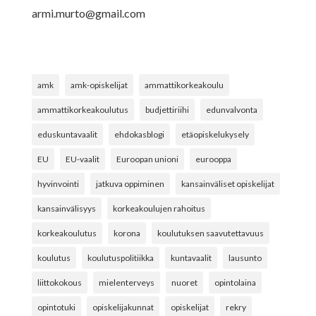
armi.murto@gmail.com
amk
amk-opiskelijat
ammattikorkeakoulu
ammattikorkeakoulutus
budjettiriihi
edunvalvonta
eduskuntavaalit
ehdokasblogi
etäopiskelukysely
EU
EU-vaalit
Euroopan unioni
eurooppa
hyvinvointi
jatkuva oppiminen
kansainväliset opiskelijat
kansainvälisyys
korkeakoulujen rahoitus
korkeakoulutus
korona
koulutuksen saavutettavuus
koulutus
koulutuspolitiikka
kuntavaalit
lausunto
liittokokous
mielenterveys
nuoret
opintolaina
opintotuki
opiskelijakunnat
opiskelijat
rekry