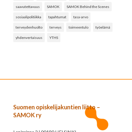
saavutettavuus
SAMOK
SAMOK Behind the Scenes
sosiaalipolitiikka
tapahtumat
tasa-arvo
terveydenhuolto
terveys
toimeentulo
työelämä
yhdenvertaisuus
YTHS
Suomen opiskelijakuntien liitto –
SAMOK ry
Lapinrinne 2 | 00180 HELSINKI