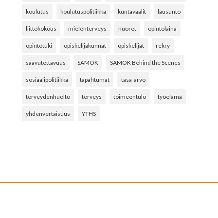
koulutus
koulutuspolitiikka
kuntavaalit
lausunto
liittokokous
mielenterveys
nuoret
opintolaina
opintotuki
opiskelijakunnat
opiskelijat
rekry
saavutettavuus
SAMOK
SAMOK Behind the Scenes
sosiaalipolitiikka
tapahtumat
tasa-arvo
terveydenhuolto
terveys
toimeentulo
työelämä
yhdenvertaisuus
YTHS