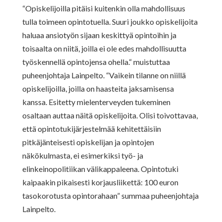
“Opiskelijoilla pitäisi kuitenkin olla mahdollisuus
tulla toimeen opintotuella. Suuri joukko opiskelijoita
haluaa ansiotyön sijaan keskittyä opintoihin ja
toisaalta on niitä, joilla ei ole edes mahdollisuutta
työskennellä opintojensa ohella.“ muistuttaa
puheenjohtaja Lainpelto. “Vaikein tilanne on niillä
opiskelijoilla, joilla on haasteita jaksamisensa
kanssa. Esitetty mielenterveyden tukeminen
osaltaan auttaa näitä opiskelijoita. Olisi toivottavaa,
että opintotukijärjestelmää kehitettäisiin
pitkäjänteisesti opiskelijan ja opintojen
näkökulmasta, ei esimerkiksi työ- ja
elinkeinopolitiikan välikappaleena. Opintotuki
kaipaakin pikaisesti korjausliikettä: 100 euron
tasokorotusta opintorahaan” summaa puheenjohtaja
Lainpelto.