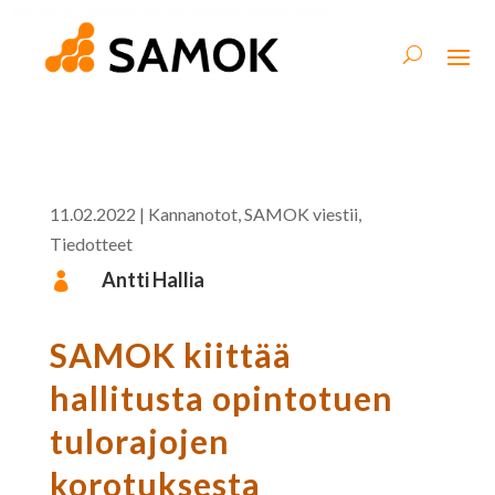
11.02.2022
|
Kannanotot
,
SAMOK viestii
,
Tiedotteet
Antti Hallia

SAMOK kiittää
hallitusta opintotuen
tulorajojen
korotuksesta