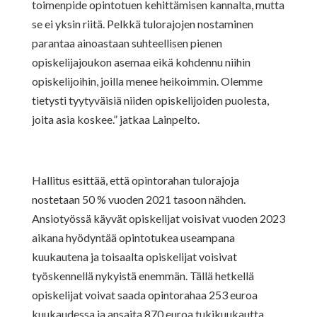
toimenpide opintotuen kehittämisen kannalta, mutta
se ei yksin riitä. Pelkkä tulorajojen nostaminen
parantaa ainoastaan suhteellisen pienen
opiskelijajoukon asemaa eikä
kohdennu niihin
opiskelijoihin, joilla menee heikoimmin. Olemme
tietysti tyytyväisiä niiden opiskelijoiden puolesta,
joita asia koskee.”
jatkaa Lainpelto.
Hallitus esittää, että opintorahan tulorajoja
nostetaan
50 % vuoden 2021 tasoon nähden
.
Ansiotyössä käyvät opiskelijat voisivat vuoden 2023
aikana hyödyntää opintotukea useampana
kuukautena ja toisaalta opiskelijat voisivat
työskennellä nykyistä enemmän.
Tällä hetkellä
opiskelijat voivat saada opintorahaa 253 euroa
kuukaudessa ja ansaita 870 euroa tukikuukautta