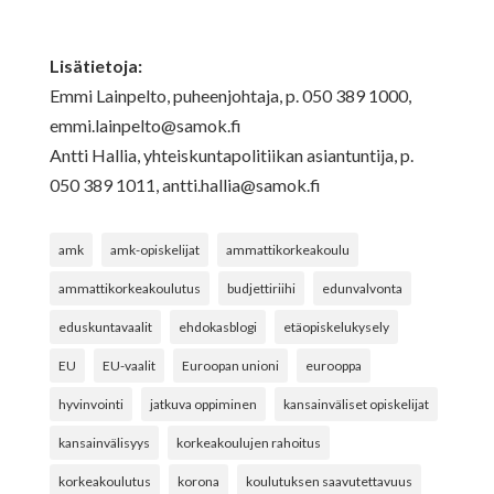
Lisätietoja:
Emmi Lainpelto, puheenjohtaja, p. 050 389 1000,
emmi.lainpelto@samok.fi
Antti Hallia, yhteiskuntapolitiikan asiantuntija, p.
050 389 1011,
antti.hallia@samok.fi
amk
amk-opiskelijat
ammattikorkeakoulu
ammattikorkeakoulutus
budjettiriihi
edunvalvonta
eduskuntavaalit
ehdokasblogi
etäopiskelukysely
EU
EU-vaalit
Euroopan unioni
eurooppa
hyvinvointi
jatkuva oppiminen
kansainväliset opiskelijat
kansainvälisyys
korkeakoulujen rahoitus
korkeakoulutus
korona
koulutuksen saavutettavuus