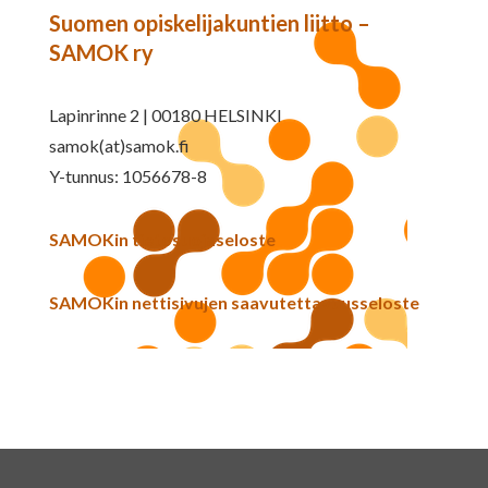
Suomen opiskelijakuntien liitto –
SAMOK ry
Lapinrinne 2 | 00180 HELSINKI
samok(at)samok.fi
Y-tunnus: 1056678-8
SAMOKin tietosuojaseloste
SAMOKin nettisivujen saavutettavuusseloste