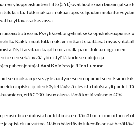
men ylioppilaskuntien liitto (SYL) ovat huolissaan tänään julkais
n tuloksista. Tutkimuksen mukaan opiskelijoiden mielenterveyde
vat hälyttävässä kasvussa.
i runsaasti stressiä. Psyykkiset ongelmat sekä opiskelu-uupumus 
miehillä. Kaikki muut tutkimuksen mittarit osoittavat myös yhtälail
mistä. Nyt tarvitaan laajalla rintamalla panostuksia ongelmien
en tukeen sekä hyvää yhteistyötä korkeakoulujen ja
ttojen puheenjohtajat
Anni Koivisto
ja
Riina Lumme
.
kimuksen mukaan yksi syy lisääntyneeseen uupumukseen. Esimerkik
neiden opiskelijoiden käytettävissä olevista tuloista yli puolet. 
aa huomioon, että 2000-luvun alussa tämä koski vain noin 40%
 perustoimeentulosta huolehtimiseen. Tämä huomioon ottaen ei o
e ja opiskelu uuvuttaa. Näihin hälyttäviin lukemiin on nyt herättävä