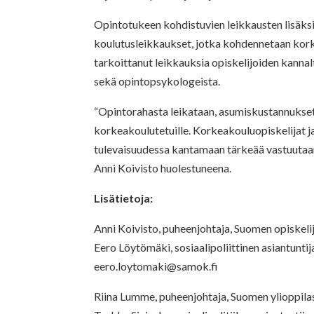
Opintotukeen kohdistuvien leikkausten lisäksi 
koulutusleikkaukset, jotka kohdennetaan kor
tarkoittanut leikkauksia opiskelijoiden kannal
sekä opintopsykologeista.
“Opintorahasta leikataan, asumiskustannukse
korkeakoulutetuille. Korkeakouluopiskelijat 
tulevaisuudessa kantamaan tärkeää vastuutaa
Anni Koivisto huolestuneena.
Lisätietoja:
Anni Koivisto, puheenjohtaja, Suomen opiskel
Eero Löytömäki, sosiaalipoliittinen asiantunti
eero.loytomaki@samok.fi
Riina Lumme, puheenjohtaja, Suomen ylioppilas