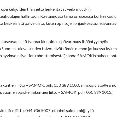
opiskelijoiden tilannetta heikentävät vielä muutkin
keakoulujen hallintoon. Käytännössä tämä on useassa korkeakoulu
ta keskeisistä palveluista, kuten opintojen ohjauksesta, neuvonnas
t kasvavat sekä työmarkkinoiden epävarmuus lisääntyy myös
ja Suomen tulevaisuuden toivot eivät tämän menon jatkuessa kyke
n hyvinvointivaltion rahoittamisesta”, sanoo SAMOKin puheenjoht
ijakuntien liitto – SAMOK, puh. 050 389 1000,
anni.koivisto@samok
ja, Suomen opiskelijakuntien liitto – SAMOK, puh. 050 389 1015,
kuntien liitto, 044 906 5007,
etunimi.sukunimi@syl.fi