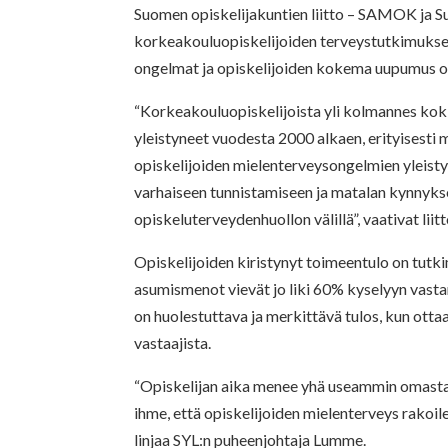
Suomen opiskelijakuntien liitto – SAMOK ja Suo
korkeakouluopiskelijoiden terveystutkimukse
ongelmat ja opiskelijoiden kokema uupumus o
“Korkeakouluopiskelijoista yli kolmannes kok
yleistyneet vuodesta 2000 alkaen, erityisesti 
opiskelijoiden mielenterveysongelmien yleisty
varhaiseen tunnistamiseen ja matalan kynnyks
opiskeluterveydenhuollon välillä”, vaativat lii
Opiskelijoiden kiristynyt toimeentulo on tut
asumismenot vievät jo liki 60% kyselyyn vastan
on huolestuttava ja merkittävä tulos, kun ott
vastaajista.
“Opiskelijan aika menee yhä useammin omasta
ihme, että opiskelijoiden mielenterveys rakoile
linjaa SYL:n puheenjohtaja Lumme.