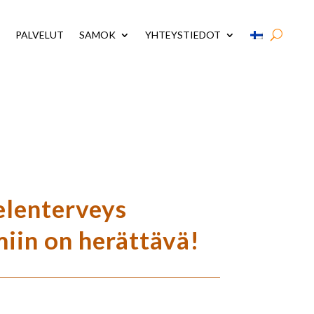
PALVELUT
SAMOK
YHTEYSTIEDOT
elenterveys
miin on herättävä!