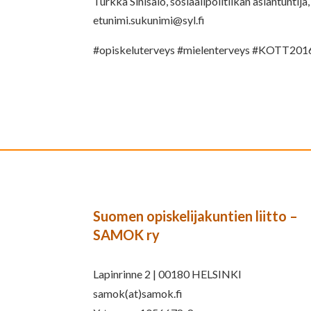
Turkka Sinisalo, sosiaalipolitiikan asiantuntij
etunimi.sukunimi@syl.fi
#opiskeluterveys #mielenterveys #KOTT201
Suomen opiskelijakuntien liitto –
SAMOK ry
Lapinrinne 2 | 00180 HELSINKI
samok(at)samok.fi