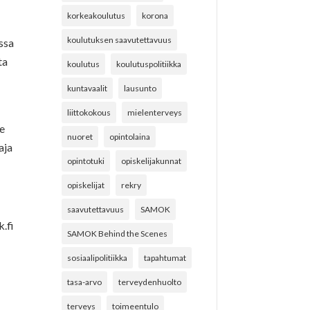
korkeakoulutus
korona
koulutuksen saavutettavuus
ssa
ta
koulutus
koulutuspolitiikka
kuntavaalit
lausunto
liittokokous
mielenterveys
ne
nuoret
opintolaina
aja
opintotuki
opiskelijakunnat
opiskelijat
rekry
saavutettavuus
SAMOK
.fi
SAMOK Behind the Scenes
sosiaalipolitiikka
tapahtumat
tasa-arvo
terveydenhuolto
terveys
toimeentulo