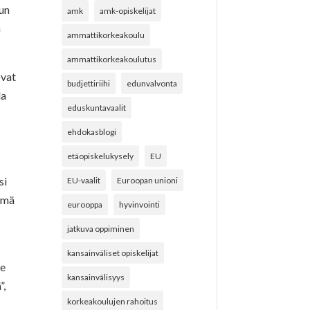
tun
amk
amk-opiskelijat
n
ammattikorkeakoulu
ammattikorkeakoulutus
ovat
budjettiriihi
edunvalvonta
la
eduskuntavaalit
ehdokasblogi
etäopiskelukysely
EU
si
EU-vaalit
Euroopan unioni
Tämä
eurooppa
hyvinvointi
jatkuva oppiminen
kansainväliset opiskelijat
le
kansainvälisyys
”,
korkeakoulujen rahoitus