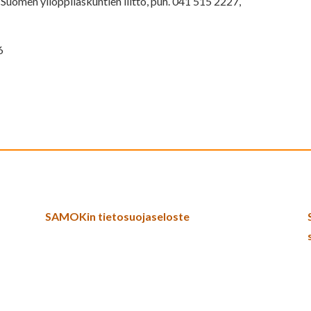
a, Suomen ylioppilaskuntien liitto, puh. 041 515 2227,
6
SAMOKin tietosuojaseloste