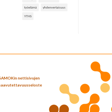
työelämä
yhdenvertaisuus
YTHS
SAMOKin nettisivujen
saavutettavuusseloste