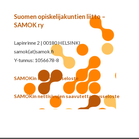
Suomen opiskelijakuntien liitto –
SAMOK ry
Lapinrinne 2 | 00180 HELSINKI
samok(at)samok.fi
Y-tunnus: 1056678-8
SAMOKin tietosuojaseloste
SAMOKin nettisivujen saavutettavuusseloste