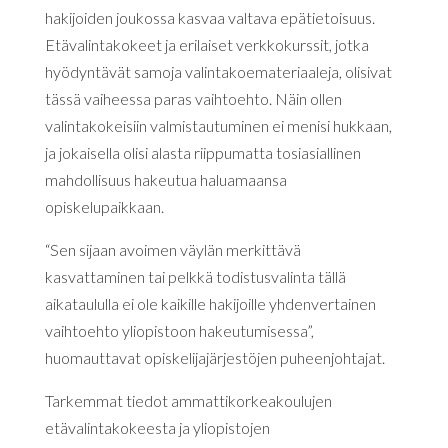
hakijoiden joukossa kasvaa valtava epätietoisuus.
Etävalintakokeet ja erilaiset verkkokurssit, jotka
hyödyntävät samoja valintakoemateriaaleja, olisivat
tässä vaiheessa paras vaihtoehto. Näin ollen
valintakokeisiin valmistautuminen ei menisi hukkaan,
ja jokaisella olisi alasta riippumatta tosiasiallinen
mahdollisuus hakeutua haluamaansa
opiskelupaikkaan.
“Sen sijaan avoimen väylän merkittävä
kasvattaminen tai pelkkä todistusvalinta tällä
aikataululla ei ole kaikille hakijoille yhdenvertainen
vaihtoehto yliopistoon hakeutumisessa”,
huomauttavat opiskelijajärjestöjen puheenjohtajat.
Tarkemmat tiedot ammattikorkeakoulujen
etävalintakokeesta ja yliopistojen