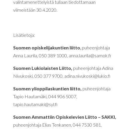
valintamenettelyistä tullaan tiedottamaan
viimeistään 30.4.2020.
Lisätietoja:
Suomen opiskelijakuntien liitto
,
puheenjohtaja
Anna Laurila, 050 389 1000,
anna.laurila@samok.fi
Suomen Lukiolaisten Liitto
,
puheenjohtaja Adina
Nivukoski, 050 377 9700,
adina.nivukoski@lukio.fi
Suomen ylioppilaskuntien liitto
,
puheenjohtaja
Tapio Hautamäki, 044 906 5007,
tapio.hautamaki@syl.fi
Suomen Ammattiin Opiskelevien Liitto – SAKKI
,
puheenjohtaja Elias Tenkanen, 044 7530 581,