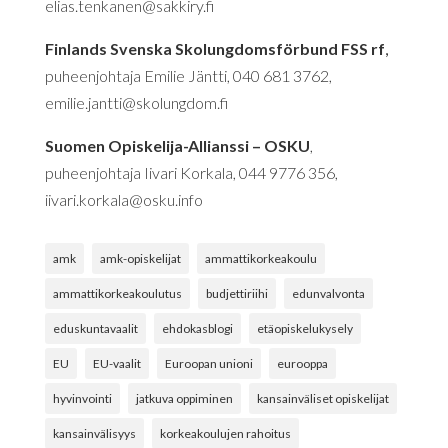
elias.tenkanen@sakkiry.fi
Finlands Svenska Skolungdomsförbund FSS rf
,
puheenjohtaja Emilie Jäntti, 040 681 3762,
emilie.jantti@skolungdom.fi
Suomen Opiskelija-Allianssi – OSKU
,
puheenjohtaja Iivari Korkala, 044 9776 356,
iivari.korkala@osku.info
amk
amk-opiskelijat
ammattikorkeakoulu
ammattikorkeakoulutus
budjettiriihi
edunvalvonta
eduskuntavaalit
ehdokasblogi
etäopiskelukysely
EU
EU-vaalit
Euroopan unioni
eurooppa
hyvinvointi
jatkuva oppiminen
kansainväliset opiskelijat
kansainvälisyys
korkeakoulujen rahoitus