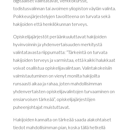
digitaaliset valintatavat, verkkokurssit,
todistusvalinnan tai avoimen yliopiston väylän valinta.
Poikkeusjärjestelyjen tavoitteena on turvata sekä
hakijoiden että henkilökunnan terveys.
Opiskelijajärjestöt peräänkuuluttavat hakijoiden
hyvinvoinnin ja yhdenvertaisuuden merkitystä
valintatavasta riippumatta: “Tärkeintä on turvata
hakijoiden terveys ja varmistaa, että kaikki halukkaat
voivat osallistua opiskelijavalintaan. Valintakokeisiin
valmistautuminen on vienyt monilta hakijoilta
runsaasti aikaa ja rahaa, joten mahdollisimman
yhdenvertaisten opiskelijavalintojen turvaaminen on
ensiarvoisen tärkeää”, opiskelijajärjestöjen
puheenjohtajat muistuttavat.
Hakijoiden kannalta on tärkeää saada alakohtaiset
tiedot mahdollisimman pian, koska tällä hetkellä