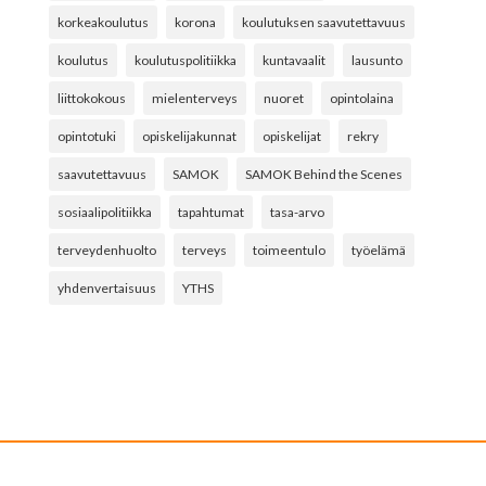
korkeakoulutus
korona
koulutuksen saavutettavuus
koulutus
koulutuspolitiikka
kuntavaalit
lausunto
liittokokous
mielenterveys
nuoret
opintolaina
opintotuki
opiskelijakunnat
opiskelijat
rekry
saavutettavuus
SAMOK
SAMOK Behind the Scenes
sosiaalipolitiikka
tapahtumat
tasa-arvo
terveydenhuolto
terveys
toimeentulo
työelämä
yhdenvertaisuus
YTHS