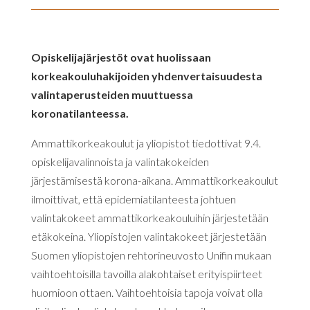
Opiskelijajärjestöt ovat huolissaan
korkeakouluhakijoiden yhdenvertaisuudesta
valintaperusteiden muuttuessa
koronatilanteessa.
Ammattikorkeakoulut ja yliopistot tiedottivat 9.4.
opiskelijavalinnoista ja valintakokeiden
järjestämisestä korona-aikana. Ammattikorkeakoulut
ilmoittivat, että epidemiatilanteesta johtuen
valintakokeet ammattikorkeakouluihin järjestetään
etäkokeina. Yliopistojen valintakokeet järjestetään
Suomen yliopistojen rehtorineuvosto Unifin mukaan
vaihtoehtoisilla tavoilla alakohtaiset erityispiirteet
huomioon ottaen. Vaihtoehtoisia tapoja voivat olla