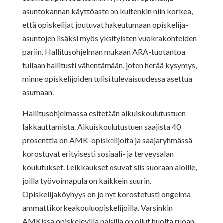
asuntokannan käyttöaste on kuitenkin niin korkea,
että opiskelijat joutuvat hakeutumaan opiskelija-
asuntojen lisäksi myös yksityisten vuokrakohteiden
pariin. Hallitusohjelman mukaan ARA-tuotantoa
tullaan hallitusti vähentämään, joten herää kysymys,
minne opiskelijoiden tulisi tulevaisuudessa asettua
asumaan.
Hallitusohjelmassa esitetään aikuiskoulutustuen
lakkauttamista. Aikuiskoulutustuen saajista 40
prosenttia on AMK-opiskelijoita ja saajaryhmässä
korostuvat erityisesti sosiaali- ja terveysalan
koulutukset. Leikkaukset osuvat siis suoraan aloille,
joilla työvoimapula on kaikkein suurin.
Opiskelijaköyhyys on jo nyt korostetusti ongelma
ammattikorkeakouluopiskelijoilla. Varsinkin
AMKissa opiskelevilla naisilla on ollut huolta ruoan