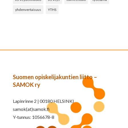
yhdenvertaisuus
YTHS
Suomen opiskelijakuntien liitto –
SAMOK ry
Lapinrinne 2 | 00180 HELSINKI
samok(at)samok.fi
Y-tunnus: 1056678-8