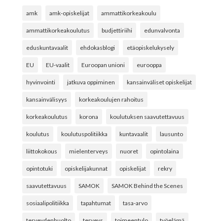
amk
amk-opiskelijat
ammattikorkeakoulu
ammattikorkeakoulutus
budjettiriihi
edunvalvonta
eduskuntavaalit
ehdokasblogi
etäopiskelukysely
EU
EU-vaalit
Euroopan unioni
eurooppa
hyvinvointi
jatkuva oppiminen
kansainväliset opiskelijat
kansainvälisyys
korkeakoulujen rahoitus
korkeakoulutus
korona
koulutuksen saavutettavuus
koulutus
koulutuspolitiikka
kuntavaalit
lausunto
liittokokous
mielenterveys
nuoret
opintolaina
opintotuki
opiskelijakunnat
opiskelijat
rekry
saavutettavuus
SAMOK
SAMOK Behind the Scenes
sosiaalipolitiikka
tapahtumat
tasa-arvo
terveydenhuolto
terveys
toimeentulo
työelämä