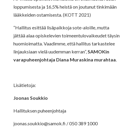
loppumisesta ja 16,5% heistä on joutunut tinkimään
lääkkeiden ostamisesta. (KOTT 2021)
“Hallitus esittää lisäpaikkoja sote-aloille, mutta
jättää alaa opiskelevien toimeentulovaikeudet täysin
huomioimatta. Vaadimme, että hallitus tarkastelee
linjauksiaan vielä uudemman kerran”,
SAMOKin
varapuheenjohtaja Diana Muraskina murahtaa
.
Lisätietoja:
Joonas Soukkio
Hallituksen puheenjohtaja
joonas.soukkio@samok.fi
/ 050 389 1000