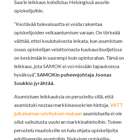
Suurin leikkaus kohdistuu Helsingissä asuviin
opiskelijoihin.
“Kestävää tulevaisuutta ei voida rakentaa
opiskelijoiden velkaantumisen varaan. On törkeää
väittää, ettei koulutuksesta leikata, kun asumistuen
osuus opiskelijan velattomasta kuukausibudjetissa
on keskimäärin suurempi kuin opintorahan. Tämä on
leikkaus, jota SAMOK ei voi missään tapauksessa
hyväksyä”,
SAMOKin puheenjohtaja Joonas
Soukkio jyrähtää
.
Asumistuen leikkauksia on perusteltu sillä, että
asumistuki nostaa markkinavuokrien hintoja.
VATT
julkaiseman selvityksen mukaan
asumistuella ei ole
ollut vaikutusta vuokran markkinahintoihin. Toinen
perustelu muutoksille on halu ohjata opiskelijoita
edullisempiin asuntoihin. Nykyisen opiskelija-