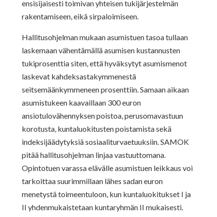
ensisijaisesti toimivan yhteisen tukijärjestelmän
rakentamiseen, eikä sirpaloimiseen.
Hallitusohjelman mukaan asumistuen tasoa tullaan
laskemaan vähentämällä asumisen kustannusten
tukiprosenttia siten, että hyväksytyt asumismenot
laskevat kahdeksastakymmenestä
seitsemäänkymmeneen prosenttiin. Samaan aikaan
asumistukeen kaavaillaan 300 euron
ansiotulovähennyksen poistoa, perusomavastuun
korotusta, kuntaluokitusten poistamista sekä
indeksijäädytyksiä sosiaaliturvaetuuksiin. SAMOK
pitää hallitusohjelman linjaa vastuuttomana.
Opintotuen varassa elävälle asumistuen leikkaus voi
tarkoittaa suurimmillaan lähes sadan euron
menetystä toimeentuloon, kun kuntaluokitukset I ja
II yhdenmukaistetaan kuntaryhmän II mukaisesti.