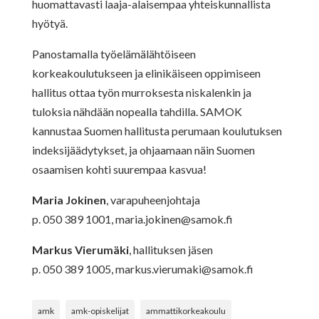
huomattavasti laaja-alaisempaa yhteiskunnallista
hyötyä.
Panostamalla työelämälähtöiseen
korkeakoulutukseen ja elinikäiseen oppimiseen
hallitus ottaa työn murroksesta niskalenkin ja
tuloksia nähdään nopealla tahdilla. SAMOK
kannustaa Suomen hallitusta perumaan koulutuksen
indeksijäädytykset, ja ohjaamaan näin Suomen
osaamisen kohti suurempaa kasvua!
Maria Jokinen
, varapuheenjohtaja
p. 050 389 1001,
maria.jokinen@samok.fi
Markus Vierumäki
, hallituksen jäsen
p. 050 389 1005,
markus.vierumaki@samok.fi
amk
amk-opiskelijat
ammattikorkeakoulu