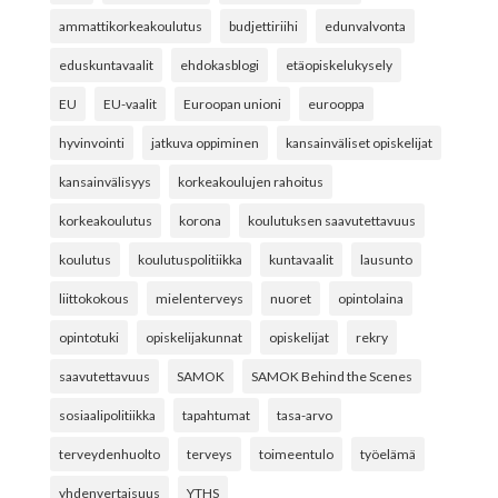
ammattikorkeakoulutus
budjettiriihi
edunvalvonta
eduskuntavaalit
ehdokasblogi
etäopiskelukysely
EU
EU-vaalit
Euroopan unioni
eurooppa
hyvinvointi
jatkuva oppiminen
kansainväliset opiskelijat
kansainvälisyys
korkeakoulujen rahoitus
korkeakoulutus
korona
koulutuksen saavutettavuus
koulutus
koulutuspolitiikka
kuntavaalit
lausunto
liittokokous
mielenterveys
nuoret
opintolaina
opintotuki
opiskelijakunnat
opiskelijat
rekry
saavutettavuus
SAMOK
SAMOK Behind the Scenes
sosiaalipolitiikka
tapahtumat
tasa-arvo
terveydenhuolto
terveys
toimeentulo
työelämä
yhdenvertaisuus
YTHS