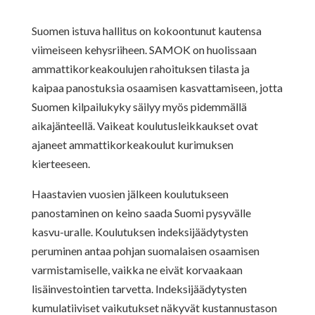
Suomen istuva hallitus on kokoontunut kautensa
viimeiseen kehysriiheen. SAMOK on huolissaan
ammattikorkeakoulujen rahoituksen tilasta ja
kaipaa panostuksia osaamisen kasvattamiseen, jotta
Suomen kilpailukyky säilyy myös pidemmällä
aikajänteellä. Vaikeat koulutusleikkaukset ovat
ajaneet ammattikorkeakoulut kurimuksen
kierteeseen.
Haastavien vuosien jälkeen koulutukseen
panostaminen on keino saada Suomi pysyvälle
kasvu-uralle. Koulutuksen indeksijäädytysten
peruminen antaa pohjan suomalaisen osaamisen
varmistamiselle, vaikka ne eivät korvaakaan
lisäinvestointien tarvetta. Indeksijäädytysten
kumulatiiviset vaikutukset näkyvät kustannustason