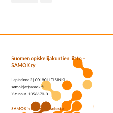
Suomen opiskelijakuntien liitto –
SAMOK ry
Lapinrinne 2 | 00180 HELSINKI
samok(at)samok.fi
Y-tunnus: 1056678-8
SAMOKin tietosuojaseloste