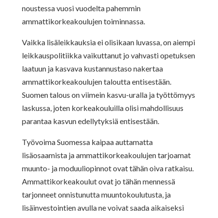
noustessa vuosi vuodelta pahemmin
ammattikorkeakoulujen toiminnassa.
Vaikka lisäleikkauksia ei olisikaan luvassa, on aiempi
leikkauspolitiikka vaikuttanut jo vahvasti opetuksen
laatuun ja kasvava kustannustaso nakertaa
ammattikorkeakoulujen taloutta entisestään.
Suomen talous on viimein kasvu-uralla ja työttömyys
laskussa, joten korkeakouluilla olisi mahdollisuus
parantaa kasvun edellytyksiä entisestään.
Työvoima Suomessa kaipaa auttamatta
lisäosaamista ja ammattikorkeakoulujen tarjoamat
muunto- ja moduuliopinnot ovat tähän oiva ratkaisu.
Ammattikorkeakoulut ovat jo tähän mennessä
tarjonneet onnistunutta muuntokoulutusta, ja
lisäinvestointien avulla ne voivat saada aikaiseksi