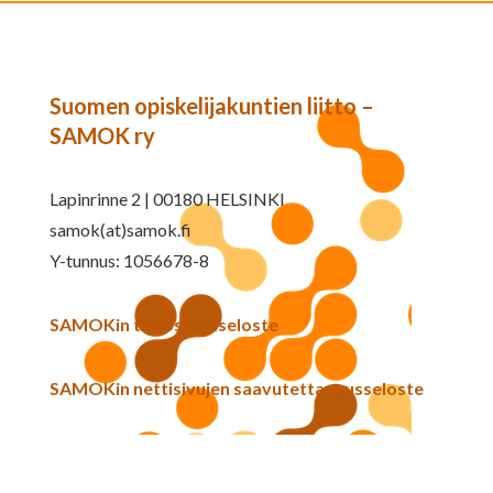
Suomen opiskelijakuntien liitto –
SAMOK ry
Lapinrinne 2 | 00180 HELSINKI
samok(at)samok.fi
Y-tunnus: 1056678-8
SAMOKin tietosuojaseloste
SAMOKin nettisivujen saavutettavuusseloste