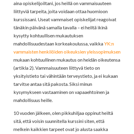
aina opiskelijoiltani, jos heillä on vammaisuuteen
liittyviä tarpeita, joita voidaan ottaa huomioon
kurssissani. Useat vammaiset opiskelijat reagoivat
tänäkin päivänä samalla tavalla – ei heiltä ikinä
kysytty kohtuullisen mukautuksen
mahdollisuudestaan korkeakoulussa, vaikka
YK:n
vammaisten henkilöiden oikeuksien yleissopimuksen
mukaan kohtuullinen mukautus on heidän oikeutensa
(artikla 2). Vammaisuuteen liittyvä tieto on
yksityistieto tai vähintään terveystieto, ja ei kukaan
tarvitse antaa sitä pakosta. Siksi minun
kysymykseen vastaaminen on vapaaehtoinen ja
mahdollisuus heille.
10 vuoden jälkeen, olen pikkuhiljaa oppinut heiltä
sitä, että voisin suunnitella kurssini siten, että
melkein kaikkien tarpeet ovat jo alusta saakka