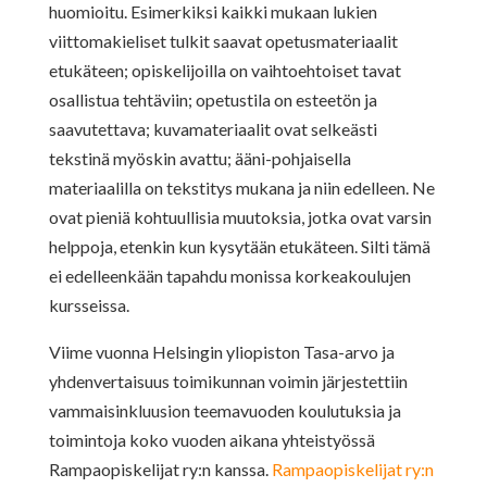
huomioitu. Esimerkiksi kaikki mukaan lukien
viittomakieliset tulkit saavat opetusmateriaalit
etukäteen; opiskelijoilla on vaihtoehtoiset tavat
osallistua tehtäviin; opetustila on esteetön ja
saavutettava; kuvamateriaalit ovat selkeästi
tekstinä myöskin avattu; ääni-pohjaisella
materiaalilla on tekstitys mukana ja niin edelleen. Ne
ovat pieniä kohtuullisia muutoksia, jotka ovat varsin
helppoja, etenkin kun kysytään etukäteen. Silti tämä
ei edelleenkään tapahdu monissa korkeakoulujen
kursseissa.
Viime vuonna Helsingin yliopiston Tasa-arvo ja
yhdenvertaisuus toimikunnan voimin järjestettiin
vammaisinkluusion teemavuoden koulutuksia ja
toimintoja koko vuoden aikana yhteistyössä
Rampaopiskelijat ry:n kanssa.
Rampaopiskelijat ry:n