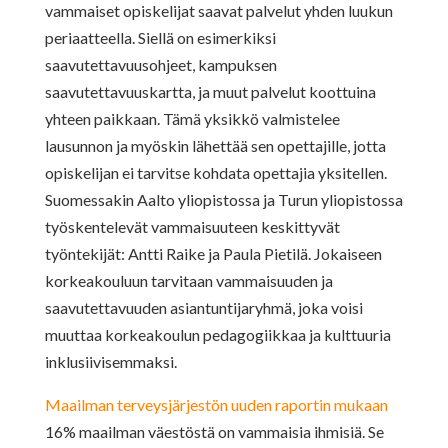
vammaiset opiskelijat saavat palvelut yhden luukun
periaatteella. Siellä on esimerkiksi
saavutettavuusohjeet, kampuksen
saavutettavuuskartta, ja muut palvelut koottuina
yhteen paikkaan. Tämä yksikkö valmistelee
lausunnon ja myöskin lähettää sen opettajille, jotta
opiskelijan ei tarvitse kohdata opettajia yksitellen.
Suomessakin Aalto yliopistossa ja Turun yliopistossa
työskentelevät vammaisuuteen keskittyvät
työntekijät: Antti Raike ja Paula Pietilä. Jokaiseen
korkeakouluun tarvitaan vammaisuuden ja
saavutettavuuden asiantuntijaryhmä, joka voisi
muuttaa korkeakoulun pedagogiikkaa ja kulttuuria
inklusiivisemmaksi.
Maailman terveysjärjestön uuden raportin mukaan
16% maailman väestöstä on vammaisia ihmisiä. Se