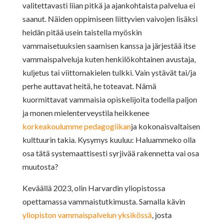
valitettavasti liian pitkä ja ajankohtaista palvelua ei
saanut. Näiden oppimiseen liittyvien vaivojen lisäksi
heidän pitää usein taistella myöskin
vammaisetuuksien saamisen kanssa ja järjestää itse
vammaispalveluja kuten henkilökohtainen avustaja,
kuljetus tai viittomakielen tulkki. Vain ystävät tai/ja
perhe auttavat heitä, he toteavat. Nämä
kuormittavat vammaisia opiskelijoita todella paljon
ja monen mielenterveystila heikkenee
korkeakoulumme pedagogiikan
ja kokonaisvaltaisen
kulttuurin takia. Kysymys kuuluu: Haluammeko olla
osa tätä systemaattisesti syrjivää rakennetta vai osa
muutosta?
Keväällä 2023, olin Harvardin yliopistossa
opettamassa vammaistutkimusta. Samalla kävin
yliopiston vammaispalvelun yksikössä
, josta