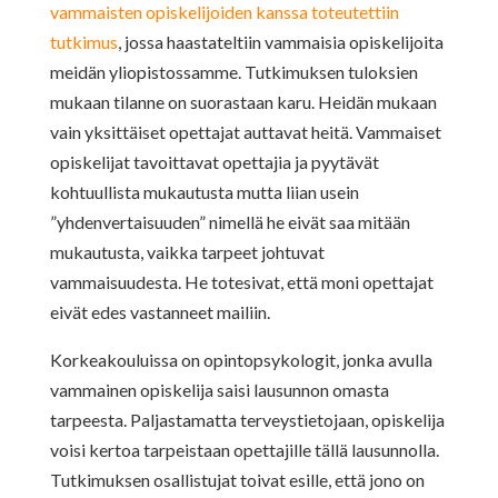
vammaisten opiskelijoiden kanssa toteutettiin
tutkimus
, jossa haastateltiin vammaisia opiskelijoita
meidän yliopistossamme. Tutkimuksen tuloksien
mukaan tilanne on suorastaan karu. Heidän mukaan
vain yksittäiset opettajat auttavat heitä. Vammaiset
opiskelijat tavoittavat opettajia ja pyytävät
kohtuullista mukautusta mutta liian usein
”yhdenvertaisuuden” nimellä he eivät saa mitään
mukautusta, vaikka tarpeet johtuvat
vammaisuudesta. He totesivat, että moni opettajat
eivät edes vastanneet mailiin.
Korkeakouluissa on opintopsykologit, jonka avulla
vammainen opiskelija saisi lausunnon omasta
tarpeesta. Paljastamatta terveystietojaan, opiskelija
voisi kertoa tarpeistaan opettajille tällä lausunnolla.
Tutkimuksen osallistujat toivat esille, että jono on