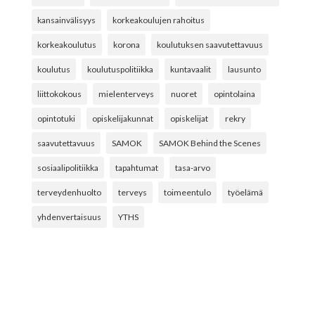
kansainvälisyys
korkeakoulujen rahoitus
korkeakoulutus
korona
koulutuksen saavutettavuus
koulutus
koulutuspolitiikka
kuntavaalit
lausunto
liittokokous
mielenterveys
nuoret
opintolaina
opintotuki
opiskelijakunnat
opiskelijat
rekry
saavutettavuus
SAMOK
SAMOK Behind the Scenes
sosiaalipolitiikka
tapahtumat
tasa-arvo
terveydenhuolto
terveys
toimeentulo
työelämä
yhdenvertaisuus
YTHS