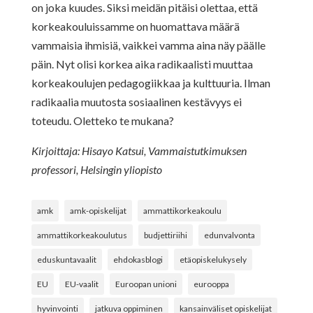
on joka kuudes. Siksi meidän pitäisi olettaa, että
korkeakouluissamme on huomattava määrä
vammaisia ihmisiä, vaikkei vamma aina näy päälle
päin. Nyt olisi korkea aika radikaalisti muuttaa
korkeakoulujen pedagogiikkaa ja kulttuuria. Ilman
radikaalia muutosta sosiaalinen kestävyys ei
toteudu. Oletteko te mukana?
Kirjoittaja: Hisayo Katsui, Vammaistutkimuksen
professori, Helsingin yliopisto
amk
amk-opiskelijat
ammattikorkeakoulu
ammattikorkeakoulutus
budjettiriihi
edunvalvonta
eduskuntavaalit
ehdokasblogi
etäopiskelukysely
EU
EU-vaalit
Euroopan unioni
eurooppa
hyvinvointi
jatkuva oppiminen
kansainväliset opiskelijat